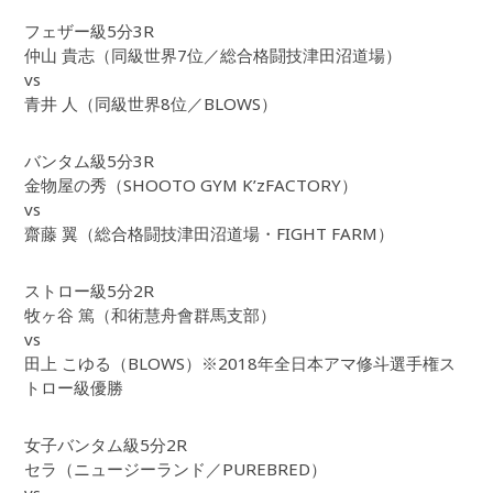
フェザー級5分3R
仲山 貴志（同級世界7位／総合格闘技津田沼道場）
vs
青井 人（同級世界8位／BLOWS）
バンタム級5分3R
金物屋の秀（SHOOTO GYM K’zFACTORY）
vs
齋藤 翼（総合格闘技津田沼道場・FIGHT FARM）
ストロー級5分2R
牧ヶ谷 篤（和術慧舟會群馬支部）
vs
田上 こゆる（BLOWS）※2018年全日本アマ修斗選手権ス
トロー級優勝
女子バンタム級5分2R
セラ（ニュージーランド／PUREBRED）