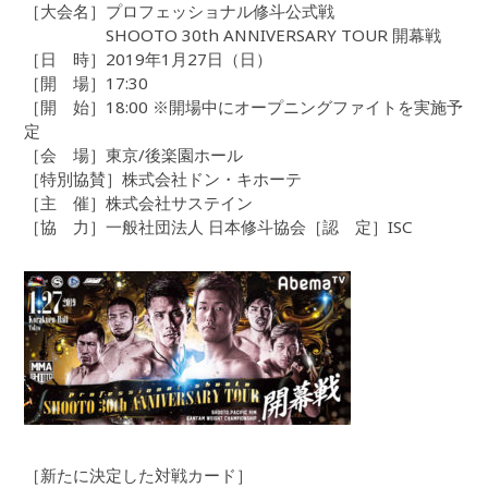
［大会名］プロフェッショナル修斗公式戦
SHOOTO 30th ANNIVERSARY TOUR 開幕戦
［日 時］2019年1月27日（日）
［開 場］17:30
［開 始］18:00 ※開場中にオープニングファイトを実施予
定
［会 場］東京/後楽園ホール
［特別協賛］株式会社ドン・キホーテ
［主 催］株式会社サステイン
［協 力］一般社団法人 日本修斗協会［認 定］ISC
［新たに決定した対戦カード］