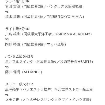
フライ級5分3R
前田 吉朗（同級世界2位／パンクラス大阪稲垣組）
vs
清水 清隆（同級世界4位／TRIBE TOKYO M.M.A.）
ライト級5分3R
川名 雄生（同級環太平洋王者／Y&K MMA ACADEMY）
vs
岡野 裕城（同級世界9位／マッハ道場）
バンタム級5分3R
魚井フルスイング（同級世界5位／和術慧舟會HEARTS）
vs
藤井 伸樹（ALLIANCE）
ストロー級5分3R
黒澤亮平（パラエストラ松戸）※元世界ストロー級王者
vs
児玉勇也（とらの子レスリングクラブ／トイカツ道場）