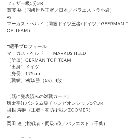
フェザー級5分3R
斎藤 裕（同級世界王者／日本／パラエストラ小岩）
vs
マーカス・ヘルド（同級ドイツ王者/ドイツ／GEERMAN T
OP TEAM）
□選手プロフィール
マーカス・ヘルド MARKUS HELD
［所属］GERMAN TOP TEAM
［出身］ドイツ
［身長］175cm
［戦績］9戦6勝（6S）4敗
［既に発表済みの対戦カード］
環太平洋バンタム級チャンピオンシップ5分3R
祖根 寿麻（王者・初防衛戦／ZOOMER）
vs
岡田 遼（挑戦者・同級5位／パラエストラ千葉）