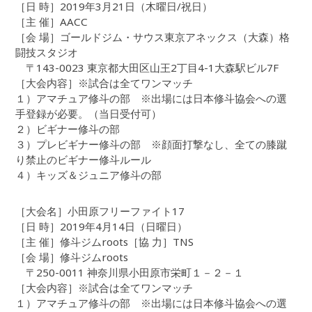
［日 時］2019年3月21日（木曜日/祝日）
［主 催］AACC
［会 場］ゴールドジム・サウス東京アネックス（大森）格
闘技スタジオ
〒143-0023 東京都大田区山王2丁目4-1大森駅ビル7F
［大会内容］※試合は全てワンマッチ
１）アマチュア修斗の部 ※出場には日本修斗協会への選
手登録が必要。（当日受付可）
２）ビギナー修斗の部
３）プレビギナー修斗の部 ※顔面打撃なし、全ての膝蹴
り禁止のビギナー修斗ルール
４）キッズ＆ジュニア修斗の部
［大会名］小田原フリーファイト17
［日 時］2019年4月14日（日曜日）
［主 催］修斗ジムroots［協 力］TNS
［会 場］修斗ジムroots
〒250-0011 神奈川県小田原市栄町１－２－１
［大会内容］※試合は全てワンマッチ
１）アマチュア修斗の部 ※出場には日本修斗協会への選