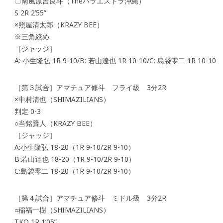
〇南風原吉良斗（Theパラエストラ沖縄）
S 2R 2’55”
×照屋清太郎（KRAZY BEE）
※三角絞め
［ジャッジ］
A: 小生隆弘 1R 9-10/B: 若山達也 1R 10-10/C: 島袋零二 1R 10-10
［第３試合］アマチュア修斗 フライ級 3分2R
×中村清也（SHIMAZILIANS）
判定 0-3
○当銘賢人（KRAZY BEE）
［ジャッジ］
A:小生隆弘 18-20（1R 9-10/2R 9-10）
B:若山達也 18-20（1R 9-10/2R 9-10）
C:島袋零二 18-20（1R 9-10/2R 9-10）
［第４試合］アマチュア修斗 ミドル級 3分2R
○稲福一樹（SHIMAZILIANS）
TKO 1R 1’05”