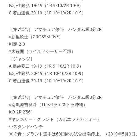
B:小生隆弘 19-19（1R 9-10/2R 10-9）
C:若山達也 20-19（1R 10ｰ10/2R 10-9）
［第7試合］ アマチュア修斗 バンタム級3分2R
○新里欣士（CROSS×LINE）
判定 2-0
×大鐘開（ワイルドシーサー石垣）
［ジャッジ］
A:島袋零二 19-19（1R 9ｰ10/2R 10-9）
B:小生隆弘 20-19（1R 10-10/2R 10-9）
C:若山達也 20-19（1R 10ｰ10/2R 10-9）
［第8試合］ アマチュア修斗 バンタム級3分2R
○南風原吉良斗（Theパラエストラ沖縄）
KO 2R 2’56”
×キンズリー・グラント（カポエラアカデミー）
※スタンドパンチ
※※青：グラント選手は60日間の試合出場停止。（2019年5月9日