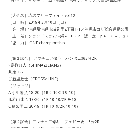
［大会名］琉球フリーファイトvol.12
［日 時］2019年3月10日（日）
［会 場］沖縄県沖縄市諸見里2丁目1-1／沖縄市コザ総合運動公
［主 催］グランドスラム沖縄A・P・P［認 定］JSA（アマチュ
［協 力］ ONE championship
［第１試合］ アマチュア修斗 バンタム級3分2R
×嘉数典人（SHIMAZILIANS）
判定 1-2
〇新里欣士（CROSS×LINE）
［ジャッジ］
A:小生隆弘 18-20（1R 9-10/2R 9-10）
B:若山達也 19-20（1R 10-10/2R 9-10）
C:島袋零二 20-19（1R 10ｰ9/2R 10-10）
［第２試合］アマチュア修斗 フェザー級 3分2R