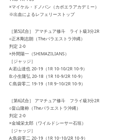
×マイケル・ドノバン（カポエラアカデミー）
※出血によるレフェリーストップ
［第5試合］ アマチュア修斗 ライト級3分2R
○正木剛志朗（Theパラエストラ沖縄）
判定 2-0
×外間陽一（SHIMAZILIANS）
［ジャッジ］
A:若山達也 20-19（1R 10-10/2R 10-9）
B:小生隆弘 20-18（1R 10-9/2R 10-9）
C:島袋零二 19-19（1R 9ｰ10/2R 10-9）
［第6試合］ アマチュア修斗 フライ級3分2R
○畠山隆称（Theパラエストラ沖縄）
判定 2-0
×金城栄太郎（ワイルドシーサー石垣）
［ジャッジ］
A:島袋零二 20-19（1R 10ｰ10/2R 10-9）