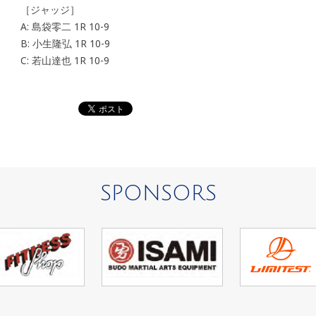
［ジャッジ］
A: 島袋零二 1R 10-9
B: 小生隆弘 1R 10-9
C: 若山達也 1R 10-9
SPONSORS