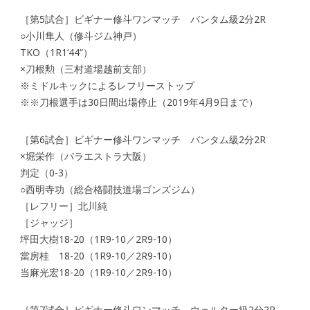
［第5試合］ビギナー修斗ワンマッチ バンタム級2分2R
○小川隼人（修斗ジム神戸）
TKO（1R1‘44“）
×刀根勲（三村道場越前支部）
※ミドルキックによるレフリーストップ
※※刀根選手は30日間出場停止（2019年4月9日まで）
［第6試合］ビギナー修斗ワンマッチ バンタム級2分2R
×堀栄作（パラエストラ大阪）
判定（0-3）
○西明寺功（総合格闘技道場ゴンズジム）
［レフリー］北川純
［ジャッジ］
坪田大樹18-20（1R9-10／2R9-10）
當房桂 18-20（1R9-10／2R9-10）
当麻光宏18-20（1R9-10／2R9-10）
［第7試合］ビギナー修斗ワンマッチ ウェルター級2分2R