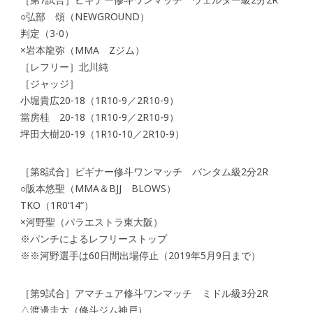
○弘部 頌（NEWGROUND）
判定（3-0）
×岩本龍弥（MMA Zジム）
［レフリー］北川純
［ジャッジ］
小堀貴広20-18（1R10-9／2R10-9）
當房桂 20-18（1R10-9／2R10-9）
坪田大樹20-19（1R10-10／2R10-9）
［第8試合］ビギナー修斗ワンマッチ バンタム級2分2R
○阪本悠聖（MMA＆BJJ BLOWS）
TKO（1R0‘14“）
×河野聖（パラエストラ東大阪）
※パンチによるレフリーストップ
※※河野選手は60日間出場停止（2019年5月9日まで）
［第9試合］アマチュア修斗ワンマッチ ミドル級3分2R
△渡邊圭太（修斗ジム神戸）