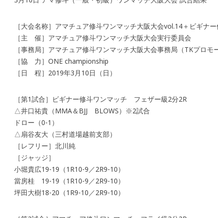
［大会名称］アマチュア修斗ワンマッチ大阪大会vol.14＋ビギナ
［主 催］アマチュア修斗ワンマッチ大阪大会実行委員会
［事務局］アマチュア修斗ワンマッチ大阪大会事務局（TKプロモ
［協 力］ONE championship
［日 程］2019年3月10日（日）
［第1試合］ビギナー修斗ワンマッチ フェザー級2分2R
△井口祐貴（MMA＆BJJ BLOWS）※2試合
ドロー（0-1）
△扇谷友大（三村道場越前支部）
［レフリー］北川純
［ジャッジ］
小堀貴広19-19（1R10-9／2R9-10）
當房桂 19-19（1R10-9／2R9-10）
坪田大樹18-20（1R9-10／2R9-10）