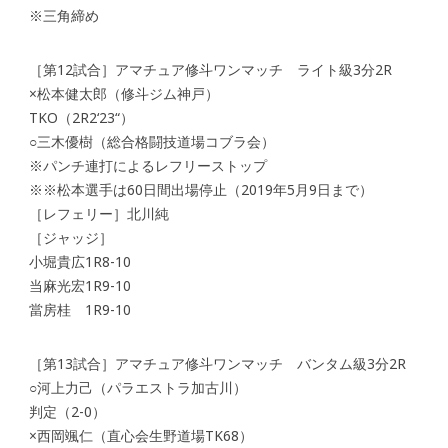
※三角締め
［第12試合］アマチュア修斗ワンマッチ ライト級3分2R
×松本健太郎（修斗ジム神戸）
TKO（2R2‘23“）
○三木優樹（総合格闘技道場コブラ会）
※パンチ連打によるレフリーストップ
※※松本選手は60日間出場停止（2019年5月9日まで）
［レフェリー］北川純
［ジャッジ］
小堀貴広1R8-10
当麻光宏1R9-10
當房桂 1R9-10
［第13試合］アマチュア修斗ワンマッチ バンタム級3分2R
○河上力己（パラエストラ加古川）
判定（2-0）
×西岡颯仁（直心会生野道場TK68）