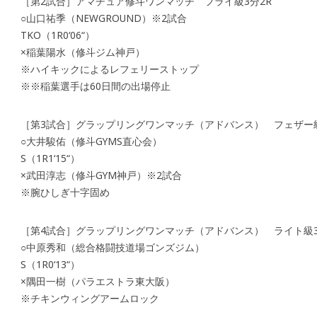
［第2試合］アマチュア修斗ワンマッチ フライ級3分2R
○山口祐季（NEWGROUND）※2試合
TKO（1R0‘06“）
×稲葉陽水（修斗ジム神戸）
※ハイキックによるレフェリーストップ
※※稲葉選手は60日間の出場停止
［第3試合］グラップリングワンマッチ（アドバンス） フェザー級
○大井駿佑（修斗GYMS直心会）
S（1R1‘15“）
×武田淳志（修斗GYM神戸）※2試合
※腕ひしぎ十字固め
［第4試合］グラップリングワンマッチ（アドバンス） ライト級3
○中原秀和（総合格闘技道場ゴンズジム）
S（1R0‘13“）
×隅田一樹（パラエストラ東大阪）
※チキンウィングアームロック