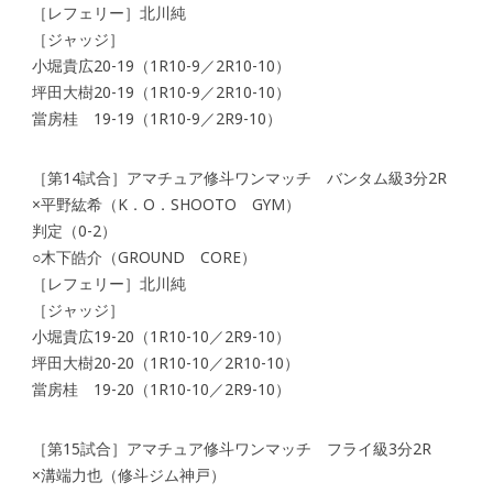
［レフェリー］北川純
［ジャッジ］
小堀貴広20-19（1R10-9／2R10-10）
坪田大樹20-19（1R10-9／2R10-10）
當房桂 19-19（1R10-9／2R9-10）
［第14試合］アマチュア修斗ワンマッチ バンタム級3分2R
×平野紘希（K．O．SHOOTO GYM）
判定（0-2）
○木下皓介（GROUND CORE）
［レフェリー］北川純
［ジャッジ］
小堀貴広19-20（1R10-10／2R9-10）
坪田大樹20-20（1R10-10／2R10-10）
當房桂 19-20（1R10-10／2R9-10）
［第15試合］アマチュア修斗ワンマッチ フライ級3分2R
×溝端力也（修斗ジム神戸）