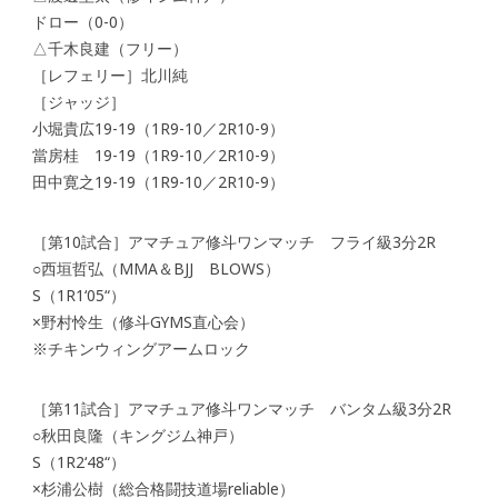
ドロー（0-0）
△千木良建（フリー）
［レフェリー］北川純
［ジャッジ］
小堀貴広19-19（1R9-10／2R10-9）
當房桂 19-19（1R9-10／2R10-9）
田中寛之19-19（1R9-10／2R10-9）
［第10試合］アマチュア修斗ワンマッチ フライ級3分2R
○西垣哲弘（MMA＆BJJ BLOWS）
S（1R1‘05“）
×野村怜生（修斗GYMS直心会）
※チキンウィングアームロック
［第11試合］アマチュア修斗ワンマッチ バンタム級3分2R
○秋田良隆（キングジム神戸）
S（1R2‘48“）
×杉浦公樹（総合格闘技道場reliable）