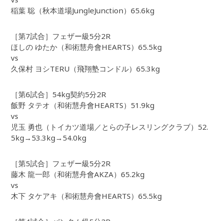
稲葉 聡（秋本道場JungleJunction）65.6kg
［第7試合］フェザー級5分2R
ほしの ゆたか（和術慧舟會HEARTS）65.5kg
vs
久保村 ヨシTERU（飛翔塾コンドル）65.3kg
［第6試合］54kg契約5分2R
飯野 タテオ（和術慧舟會HEARTS）51.9kg
vs
児玉 勇也（トイカツ道場／とらの子レスリングクラブ）52.
5kg→53.3kg→54.0kg
［第5試合］フェザー級5分2R
藤木 龍一郎（和術慧舟會AKZA）65.2kg
vs
木下 タケアキ（和術慧舟會HEARTS）65.5kg