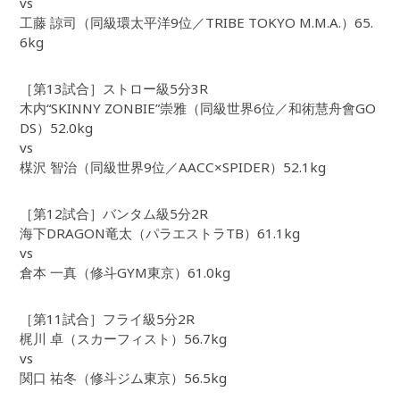
vs
工藤 諒司（同級環太平洋9位／TRIBE TOKYO M.M.A.）65.
6kg
［第13試合］ストロー級5分3R
木内“SKINNY ZONBIE”崇雅（同級世界6位／和術慧舟會GO
DS）52.0kg
vs
楳沢 智治（同級世界9位／AACC×SPIDER）52.1kg
［第12試合］バンタム級5分2R
海下DRAGON竜太（パラエストラTB）61.1kg
vs
倉本 一真（修斗GYM東京）61.0kg
［第11試合］フライ級5分2R
梶川 卓（スカーフィスト）56.7kg
vs
関口 祐冬（修斗ジム東京）56.5kg