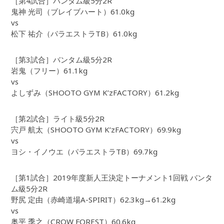
［第4試合］バンタム級5分2R
鬼神 光司（ブレイブハート）61.0kg
vs
松下 祐介（パラエストラTB）61.0kg
［第3試合］バンタム級5分2R
岩鬼（フリー）61.1kg
vs
よしずみ（SHOOTO GYM K’zFACTORY）61.2kg
［第2試合］ライト級5分2R
宍戸 航太（SHOOTO GYM K’zFACTORY）69.9kg
vs
ヨシ・イノウエ（パラエストラTB）69.7kg
［第1試合］2019年度新人王決定トーナメント1回戦 バンタ
ム級5分2R
野尻 定由（赤崎道場A-SPIRIT）62.3kg→61.2kg
vs
奥平 季之（CROW FOREST）60.6kg