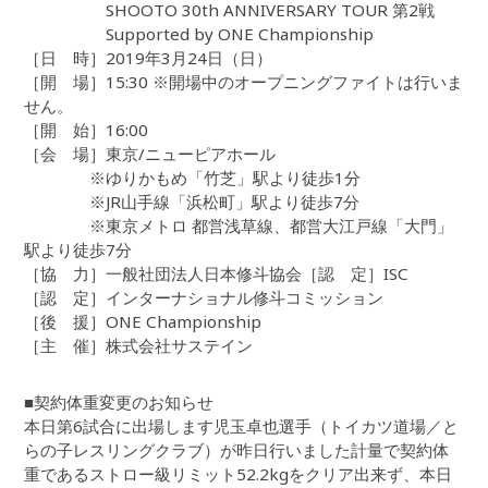
SHOOTO 30th ANNIVERSARY TOUR 第2戦
Supported by ONE Championship
［日 時］2019年3月24日（日）
［開 場］15:30 ※開場中のオープニングファイトは行いま
せん。
［開 始］16:00
［会 場］東京/ニューピアホール
※ゆりかもめ「竹芝」駅より徒歩1分
※JR山手線「浜松町」駅より徒歩7分
※東京メトロ 都営浅草線、都営大江戸線「大門」
駅より徒歩7分
［協 力］一般社団法人日本修斗協会［認 定］ISC
［認 定］インターナショナル修斗コミッション
［後 援］ONE Championship
［主 催］株式会社サステイン
■契約体重変更のお知らせ
本日第6試合に出場します児玉卓也選手（トイカツ道場／と
らの子レスリングクラブ）が昨日行いました計量で契約体
重であるストロー級リミット52.2kgをクリア出来ず、本日