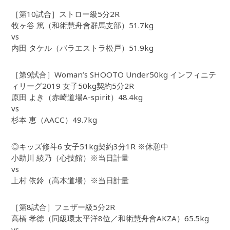
［第10試合］ストロー級5分2R
牧ヶ谷 篤（和術慧舟會群馬支部）51.7kg
vs
内田 タケル（パラエストラ松戸）51.9kg
［第9試合］Woman’s SHOOTO Under50kg インフィニテ
ィリーグ2019 女子50kg契約5分2R
原田 よき（赤崎道場A-spirit）48.4kg
vs
杉本 恵（AACC）49.7kg
◎キッズ修斗6 女子51kg契約3分1R ※休憩中
小助川 綾乃（心技館）※当日計量
vs
上村 依鈴（高本道場）※当日計量
［第8試合］フェザー級5分2R
高橋 孝徳（同級環太平洋8位／和術慧舟會AKZA）65.5kg
vs