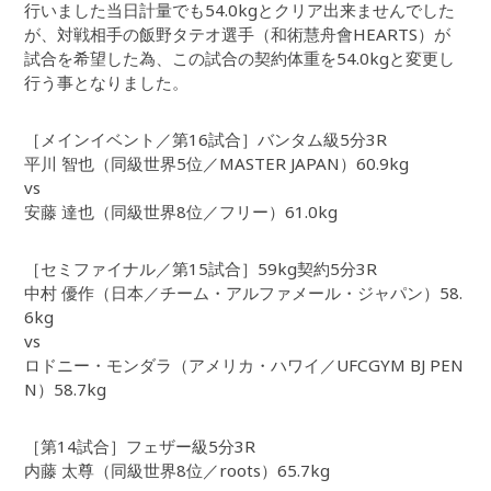
行いました当日計量でも54.0kgとクリア出来ませんでした
が、対戦相手の飯野タテオ選手（和術慧舟會HEARTS）が
試合を希望した為、この試合の契約体重を54.0kgと変更し
行う事となりました。
［メインイベント／第16試合］バンタム級5分3R
平川 智也（同級世界5位／MASTER JAPAN）60.9kg
vs
安藤 達也（同級世界8位／フリー）61.0kg
［セミファイナル／第15試合］59kg契約5分3R
中村 優作（日本／チーム・アルファメール・ジャパン）58.
6kg
vs
ロドニー・モンダラ（アメリカ・ハワイ／UFCGYM BJ PEN
N）58.7kg
［第14試合］フェザー級5分3R
内藤 太尊（同級世界8位／roots）65.7kg