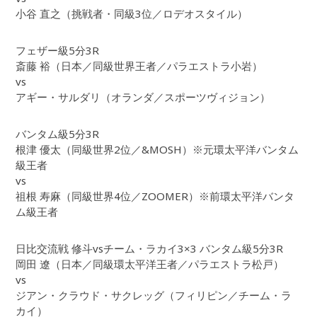
小谷 直之（挑戦者・同級3位／ロデオスタイル）
フェザー級5分3R
斎藤 裕（日本／同級世界王者／パラエストラ小岩）
vs
アギー・サルダリ（オランダ／スポーツヴィジョン）
バンタム級5分3R
根津 優太（同級世界2位／&MOSH）※元環太平洋バンタム
級王者
vs
祖根 寿麻（同級世界4位／ZOOMER）※前環太平洋バンタ
ム級王者
日比交流戦 修斗vsチーム・ラカイ3×3 バンタム級5分3R
岡田 遼（日本／同級環太平洋王者／パラエストラ松戸）
vs
ジアン・クラウド・サクレッグ（フィリピン／チーム・ラ
カイ）