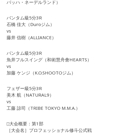
バッハ・ネーデルランド）
バンタム級5分3R
石橋 佳大（Duroジム）
vs
藤井 信樹（ALLIANCE）
バンタム級5分3R
魚井フルスイング（和術慧舟會HEARTS）
vs
加藤 ケンジ（K.O.SHOOTOジム）
フェザー級5分3R
美木 航（NATURAL9）
vs
工藤 諒司（TRIBE TOKYO M.M.A.）
□大会概要：第1部
［大会名］プロフェッショナル修斗公式戦