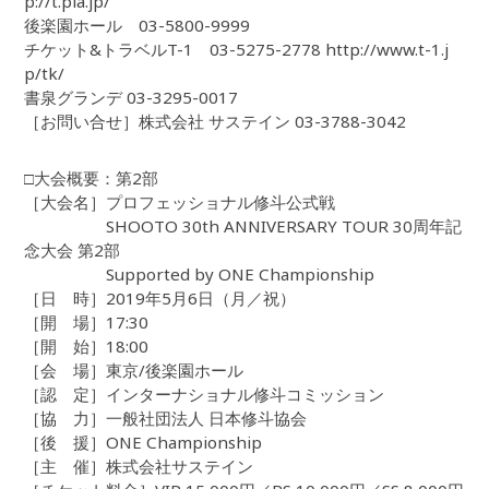
p://t.pia.jp/
後楽園ホール 03-5800-9999
チケット&トラベルT-1 03-5275-2778 http://www.t-1.j
p/tk/
書泉グランデ 03-3295-0017
［お問い合せ］株式会社 サステイン 03-3788-3042
□大会概要：第2部
［大会名］プロフェッショナル修斗公式戦
SHOOTO 30th ANNIVERSARY TOUR 30周年記
念大会 第2部
Supported by ONE Championship
［日 時］2019年5月6日（月／祝）
［開 場］17:30
［開 始］18:00
［会 場］東京/後楽園ホール
［認 定］インターナショナル修斗コミッション
［協 力］一般社団法人 日本修斗協会
［後 援］ONE Championship
［主 催］株式会社サステイン