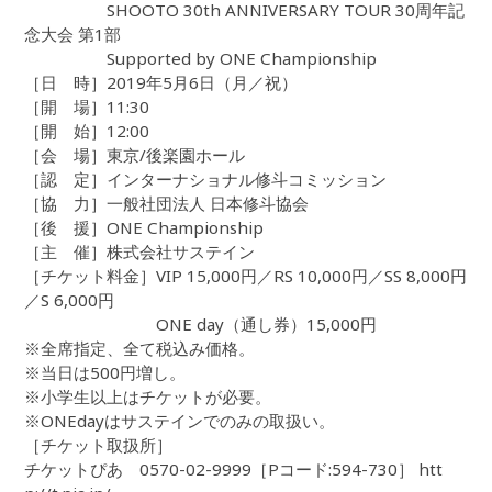
SHOOTO 30th ANNIVERSARY TOUR 30周年記
念大会 第1部
Supported by ONE Championship
［日 時］2019年5月6日（月／祝）
［開 場］11:30
［開 始］12:00
［会 場］東京/後楽園ホール
［認 定］インターナショナル修斗コミッション
［協 力］一般社団法人 日本修斗協会
［後 援］ONE Championship
［主 催］株式会社サステイン
［チケット料金］VIP 15,000円／RS 10,000円／SS 8,000円
／S 6,000円
ONE day（通し券）15,000円
※全席指定、全て税込み価格。
※当日は500円増し。
※小学生以上はチケットが必要。
※ONEdayはサステインでのみの取扱い。
［チケット取扱所］
チケットぴあ 0570-02-9999［Pコード:594-730］ htt