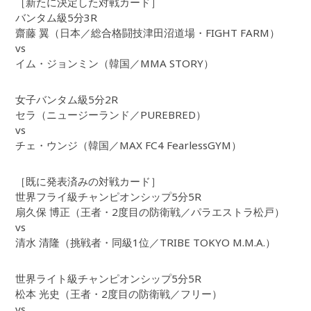
［新たに決定した対戦カード］
バンタム級5分3R
齋藤 翼（日本／総合格闘技津田沼道場・FIGHT FARM）
vs
イム・ジョンミン（韓国／MMA STORY）
女子バンタム級5分2R
セラ（ニュージーランド／PUREBRED）
vs
チェ・ウンジ（韓国／MAX FC4 FearlessGYM）
［既に発表済みの対戦カード］
世界フライ級チャンピオンシップ5分5R
扇久保 博正（王者・2度目の防衛戦／パラエストラ松戸）
vs
清水 清隆（挑戦者・同級1位／TRIBE TOKYO M.M.A.）
世界ライト級チャンピオンシップ5分5R
松本 光史（王者・2度目の防衛戦／フリー）
vs