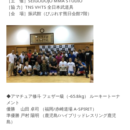
［主 催］SEIGODOJO MMA STUDIO
［協 力］TNS VHTS 全日本武道具
［会 場］振武館（びぷれす熊日会館7階）
◆アマチュア修斗 フェザー級（-65.8kg） ルーキートーナ
メント
優勝 山田 卓司 （福岡/赤崎道場 A-SPIRIT）
準優勝 戸村 陽明 （鹿児島/ハイブリッドレスリング鹿児
島）