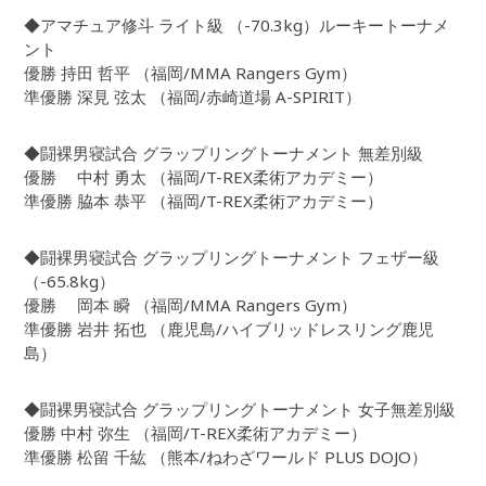
◆アマチュア修斗 ライト級 （-70.3kg）ルーキートーナメ
ント
優勝 持田 哲平 （福岡/MMA Rangers Gym）
準優勝 深見 弦太 （福岡/赤崎道場 A-SPIRIT）
◆闘裸男寝試合 グラップリングトーナメント 無差別級
優勝 中村 勇太 （福岡/T-REX柔術アカデミー）
準優勝 脇本 恭平 （福岡/T-REX柔術アカデミー）
◆闘裸男寝試合 グラップリングトーナメント フェザー級
（-65.8kg）
優勝 岡本 瞬 （福岡/MMA Rangers Gym）
準優勝 岩井 拓也 （鹿児島/ハイブリッドレスリング鹿児
島）
◆闘裸男寝試合 グラップリングトーナメント 女子無差別級
優勝 中村 弥生 （福岡/T-REX柔術アカデミー）
準優勝 松留 千紘 （熊本/ねわざワールド PLUS DOJO）