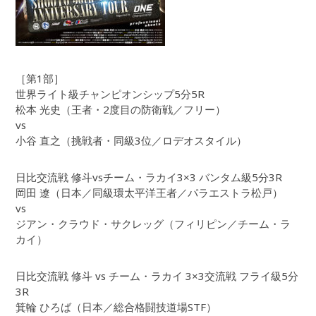
［第1部］
世界ライト級チャンピオンシップ5分5R
松本 光史（王者・2度目の防衛戦／フリー）
vs
小谷 直之（挑戦者・同級3位／ロデオスタイル）
日比交流戦 修斗vsチーム・ラカイ3×3 バンタム級5分3R
岡田 遼（日本／同級環太平洋王者／パラエストラ松戸）
vs
ジアン・クラウド・サクレッグ（フィリピン／チーム・ラ
カイ）
日比交流戦 修斗 vs チーム・ラカイ 3×3交流戦 フライ級5分
3R
箕輪 ひろば（日本／総合格闘技道場STF）