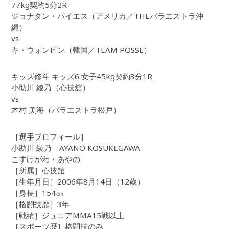
77kg契約5分2R
ジョナタン・バイエス（アメリカ／THEパラエストラ沖
縄）
vs
キ・ウォンビン（韓国／TEAM POSSE）
キッズ修斗 キッズ6 女子45kg契約3分1R
小助川 綾乃（心技舘）
vs
木村 美海（パラエストラ松戸）
［選手プロフィール］
小助川 綾乃 AYANO KOSUKEGAWA
こすけがわ・あやの
［所属］心技舘
［生年月日］2006年8月14日（12歳）
［身長］154㎝
［格闘技歴］3年
［戦績］ジュニアMMA15戦以上
［スポーツ歴］格闘技のみ