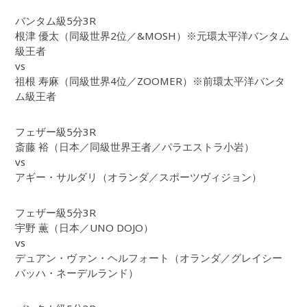
バンタム級5分3R
根津 優太（同級世界2位／&MOSH）※元環太平洋バンタム
級王者
vs
祖根 寿麻（同級世界4位／ZOOMER）※前環太平洋バンタ
ム級王者
フェザー級5分3R
斎藤 裕（日本／同級世界王者／パラエストラ小岩）
vs
アギー・サルダリ（オランダ／スポーツヴィジョン）
フェザー級5分3R
宇野 薫（日本／UNO DOJO）
vs
デュアン・ヴァン・ヘルフォート（オランダ／グレイシー
バッハ・ネーデルランド）