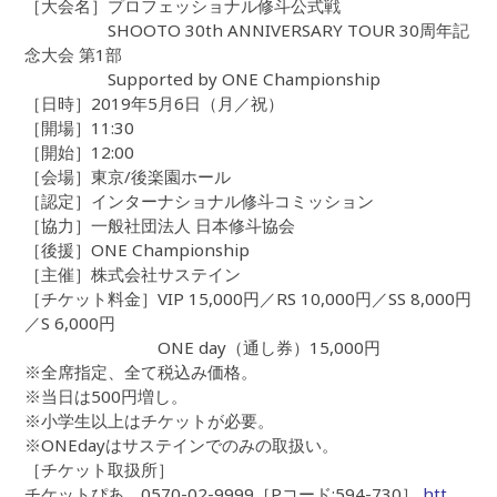
［大会名］プロフェッショナル修斗公式戦
SHOOTO 30th ANNIVERSARY TOUR 30周年記
念大会 第1部
Supported by ONE Championship
［日時］2019年5月6日（月／祝）
［開場］11:30
［開始］12:00
［会場］東京/後楽園ホール
［認定］インターナショナル修斗コミッション
［協力］一般社団法人 日本修斗協会
［後援］ONE Championship
［主催］株式会社サステイン
［チケット料金］VIP 15,000円／RS 10,000円／SS 8,000円
／S 6,000円
ONE day（通し券）15,000円
※全席指定、全て税込み価格。
※当日は500円増し。
※小学生以上はチケットが必要。
※ONEdayはサステインでのみの取扱い。
［チケット取扱所］
チケットぴあ 0570-02-9999［Pコード:594-730］
htt