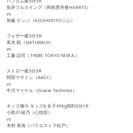
バンタム級5分3R
魚井フルスイング（和術慧舟會HEARTS）
vs
加藤 ケンジ（K.O.SHOOTOジム）
フェザー級5分3R
美木 航（NATURAL9）
vs
工藤 諒司（TRIBE TOKYO M.M.A.）
ストロー級5分3R
阿部マサトシ（AACC）
vs
中川マイケル（Gracie Techinics）
キッズ修斗 キッズ6 女子45kg契約3分1R
小助川 綾乃（心技舘）
vs
木村 美海（パラエストラ松戸）