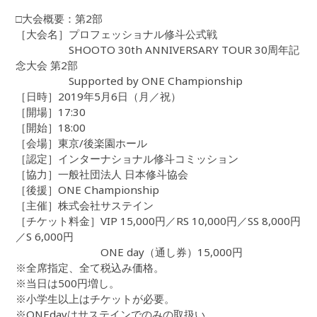
□大会概要：第2部
［大会名］プロフェッショナル修斗公式戦
SHOOTO 30th ANNIVERSARY TOUR 30周年記
念大会 第2部
Supported by ONE Championship
［日時］2019年5月6日（月／祝）
［開場］17:30
［開始］18:00
［会場］東京/後楽園ホール
［認定］インターナショナル修斗コミッション
［協力］一般社団法人 日本修斗協会
［後援］ONE Championship
［主催］株式会社サステイン
［チケット料金］VIP 15,000円／RS 10,000円／SS 8,000円
／S 6,000円
ONE day（通し券）15,000円
※全席指定、全て税込み価格。
※当日は500円増し。
※小学生以上はチケットが必要。
※ONEdayはサステインでのみの取扱い。