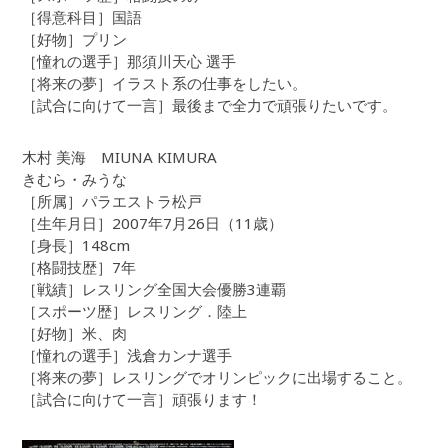
［得意科目］国語
［好物］プリン
［憧れの選手］那須川天心 選手
［将来の夢］イラスト系の仕事をしたい。
［試合に向けて一言］最後まで全力で頑張りたいです。
木村 美海 MIUNA KIMURA
きむら・みうな
［所属］パラエストラ松戸
［生年月日］2007年7月26日（11歳）
［身長］148cm
［格闘技歴］7年
［戦績］レスリング全国大会優勝3連覇
［スポーツ歴］レスリング．陸上
［好物］米、肉
［憧れの選手］浅倉カンナ選手
［将来の夢］レスリングでオリンピックに出場すること。
［試合に向けて一言］頑張ります！