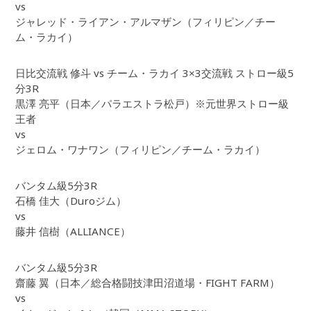
vs
ジャレッド・ライアン・アルマザン（フィリピン／チー
ム・ラカイ）
日比交流戦 修斗 vs チーム・ラカイ 3×3交流戦 ストロー級5
分3R
黒澤 亮平（日本／パラエストラ松戸）※元世界ストロー級
王者
vs
ジェロム・ワナワン（フィリピン／チーム・ラカイ）
バンタム級5分3R
石橋 佳大（Duroジム）
vs
藤井 信樹（ALLIANCE）
バンタム級5分3R
齋藤 翼（日本／総合格闘技津田沼道場・FIGHT FARM）
vs