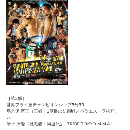
［第2部］
世界フライ級チャンピオンシップ5分5R
扇久保 博正（王者・2度目の防衛戦／パラエストラ松戸）
vs
清水 清隆（挑戦者・同級1位／TRIBE TOKYO M.M.A.）