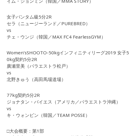
イム・ジョンミン（韓国／MMA STORY）
女子バンタム級5分2R
セラ（ニュージーランド／PUREBRED）
vs
チェ・ウンジ（韓国／MAX FC4 FearlessGYM）
Women’sSHOOTO-50kgインフィニティリーグ2019 女子5
0kg契約5分2R
廣瀬里美（パラエストラ松戸）
vs
北野きゅう（高田馬場道場）
77kg契約5分2R
ジョナタン・バイエス（アメリカ／パラエストラ沖縄）
vs
キ・ウォンビン（韓国／TEAM POSSE）
□大会概要：第1部