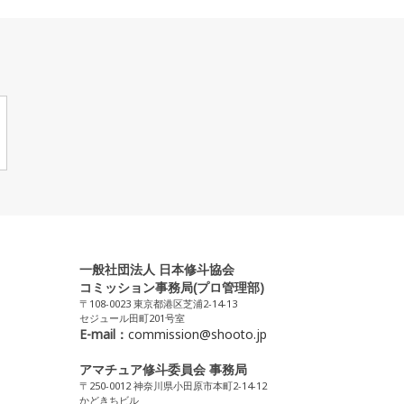
一般社団法人 日本修斗協会
コミッション事務局(プロ管理部)
〒108-0023 東京都港区芝浦2-14-13
セジュール田町201号室
E-mail：
commission@shooto.jp
アマチュア修斗委員会 事務局
〒250-0012 神奈川県小田原市本町2-14-12
かどきちビル