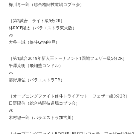
梅川毒一郎（総合格闘技道場コブラ会）
［第2試合 ライト級5分2R］
林RICE陽太（パラエストラ東大阪）
vs
大谷一誠（修斗GYM神戸）
［第1試合2019年新人王トーナメント1回戦フェザー級5分2R］
平澤克明（飛翔塾コンドル）
vs
藤野康弘（パラエストラTB）
［オープニングファイト修斗トライアウト フェザー級3分2R］
日野陽信（総合格闘技道場コブラ会）
vs
木村総一郎（パラエストラ加古川）
［オープニングファイトBODERLESSワンマッチ フェザー級3分2