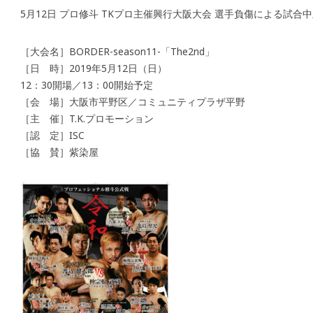
5月12日 プロ修斗 TKプロ主催興行大阪大会 選手負傷による試合
［大会名］BORDER-season11-「The2nd」
［日 時］2019年5月12日（日）
12：30開場／13：00開始予定
［会 場］大阪市平野区／コミュニティプラザ平野
［主 催］T.K.プロモーション
［認 定］ISC
［協 賛］紫染屋