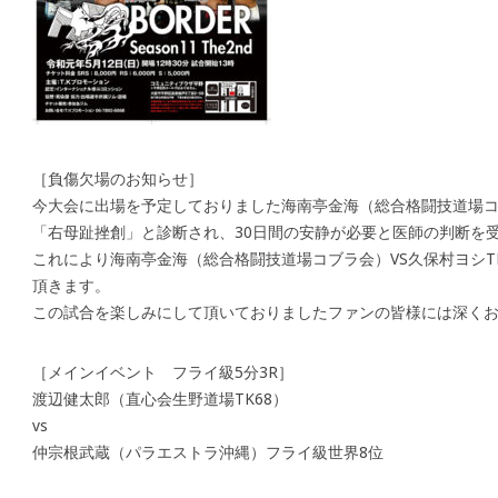
［負傷欠場のお知らせ］
今大会に出場を予定しておりました海南亭金海（総合格闘技道場
「右母趾挫創」と診断され、30日間の安静が必要と医師の判断を
これにより海南亭金海（総合格闘技道場コブラ会）VS久保村ヨシT
頂きます。
この試合を楽しみにして頂いておりましたファンの皆様には深く
［メインイベント フライ級5分3R］
渡辺健太郎（直心会生野道場TK68）
vs
仲宗根武蔵（パラエストラ沖縄）フライ級世界8位