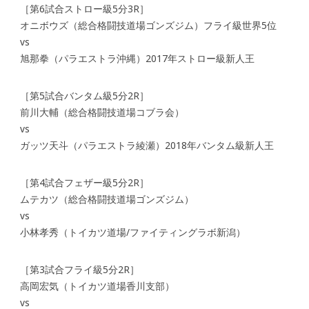
［第6試合ストロー級5分3R］
オニボウズ（総合格闘技道場ゴンズジム）フライ級世界5位
vs
旭那拳（パラエストラ沖縄）2017年ストロー級新人王
［第5試合バンタム級5分2R］
前川大輔（総合格闘技道場コブラ会）
vs
ガッツ天斗（パラエストラ綾瀬）2018年バンタム級新人王
［第4試合フェザー級5分2R］
ムテカツ（総合格闘技道場ゴンズジム）
vs
小林孝秀（トイカツ道場/ファイティングラボ新潟）
［第3試合フライ級5分2R］
高岡宏気（トイカツ道場香川支部）
vs