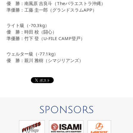
優 勝：南風原 吉良斗（Theパラエストラ沖縄）
準優勝：工藤 圭一郎（グランドスラムAPP）
ライト級（-70.3kg）
優 勝：時田 校（闘心）
準優勝：竹下 登（U-FILE CAMP登戸）
ウェルター級（-77.1kg）
優 勝：親川 雅樹（シマジリアンズ）
SPONSORS