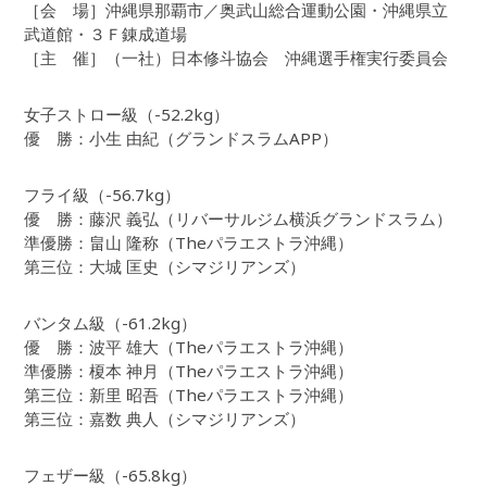
［会 場］沖縄県那覇市／奥武山総合運動公園・沖縄県立
武道館・３Ｆ錬成道場
［主 催］（一社）日本修斗協会 沖縄選手権実行委員会
女子ストロー級（-52.2kg）
優 勝：小生 由紀（グランドスラムAPP）
フライ級（-56.7kg）
優 勝：藤沢 義弘（リバーサルジム横浜グランドスラム）
準優勝：畠山 隆称（Theパラエストラ沖縄）
第三位：大城 匡史（シマジリアンズ）
バンタム級（-61.2kg）
優 勝：波平 雄大（Theパラエストラ沖縄）
準優勝：榎本 神月（Theパラエストラ沖縄）
第三位：新里 昭吾（Theパラエストラ沖縄）
第三位：嘉数 典人（シマジリアンズ）
フェザー級（-65.8kg）