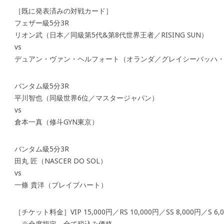
［既に発表済みの対戦カード］
フェザー級5分3R
リオン武（日本／同級第5代&第8代世界王者／RISING SUN）
vs
デュアン・ヴァン・ヘルフォート（オランダ／グレイシーバッハ
バンタム級5分3R
平川智也（同級世界6位／マスタージャパン）
vs
倉本一真（修斗GYN東京）
バンタム級5分3R
田丸 匠（NASCER DO SOL）
vs
一條 貴洋（ブレイブハート）
［チケット料金］VIP 15,000円／RS 10,000円／SS 8,000円／S 6,0
※全席指定、全て税込み価格。