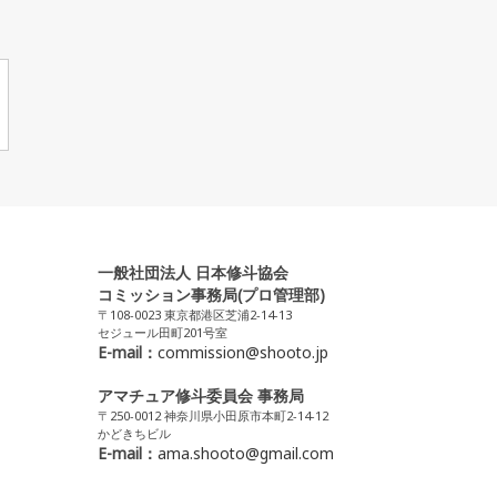
一般社団法人 日本修斗協会
コミッション事務局(プロ管理部)
〒108-0023 東京都港区芝浦2-14-13
セジュール田町201号室
E-mail：
commission@shooto.jp
アマチュア修斗委員会 事務局
〒250-0012 神奈川県小田原市本町2-14-12
かどきちビル
E-mail：
ama.shooto@gmail.com