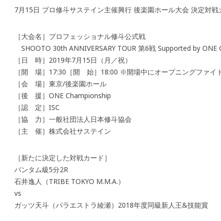
7月15日 プロ修斗サステイン主催興行 後楽園ホール大会 決定対戦
［大会名］プロフェッショナル修斗公式戦
SHOOTO 30th ANNIVERSARY TOUR 第6戦 Supported by ONE C
［日 時］2019年7月15日（月／祝）
［開 場］17:30［開 始］18:00 ※開場中にオープニングファ
［会 場］東京/後楽園ホール
［後 援］ONE Championship
［認 定］ISC
［協 力］一般社団法人日本修斗協会
［主 催］株式会社サステイン
［新たに決定した対戦カード］
バンタム級5分2R
石井逸人（TRIBE TOKYO M.M.A.）
vs
ガッツ天斗（パラエストラ綾瀬）2018年度同級新人王&技能賞