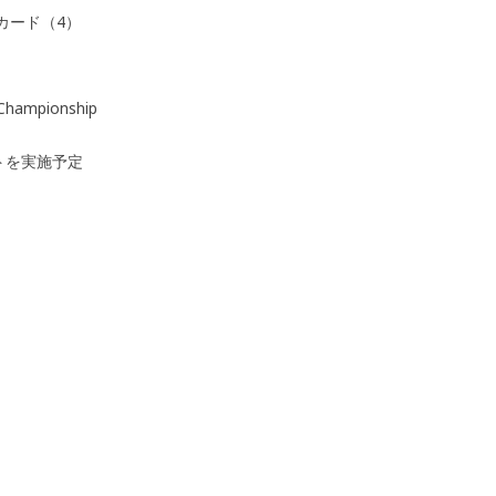
カード（4）
hampionship
イトを実施予定