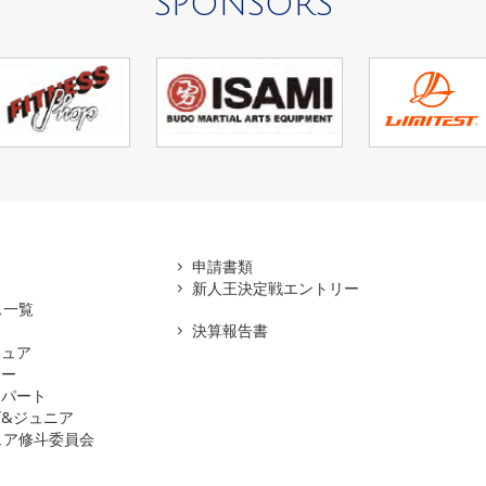
SPONSORS
アマ
申請書類
新人王決定戦エントリー
ス一覧
決算報告書
チュア
ナー
スパート
&ジュニア
ュア修斗委員会