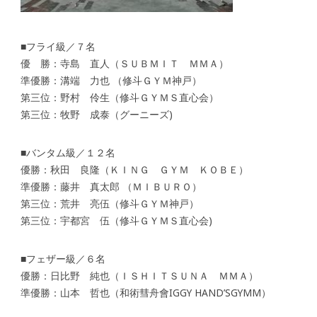
■フライ級／７名
優 勝：寺島 直人（ＳＵＢＭＩＴ ＭＭＡ）
準優勝：溝端 力也 （修斗ＧＹＭ神戸）
第三位：野村 伶生（修斗ＧＹＭＳ直心会）
第三位：牧野 成泰（グーニーズ)
■バンタム級／１２名
優勝：秋田 良隆（ＫＩＮＧ ＧＹＭ ＫＯＢＥ）
準優勝：藤井 真太郎 （ＭＩＢＵＲＯ）
第三位：荒井 亮伍（修斗ＧＹＭ神戸）
第三位：宇都宮 伍（修斗ＧＹＭＳ直心会)
■フェザー級／６名
優勝：日比野 純也（ＩＳＨＩＴＳＵＮＡ ＭＭＡ）
準優勝：山本 哲也（和術彗舟會IGGY HAND’SGYMM）