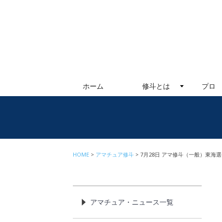
ホーム
修斗とは
プロ
HOME
アマチュア修斗
7月28日 アマ修斗（一般）東海
アマチュア・ニュース一覧