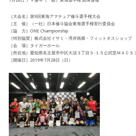
［大会名］第9回東海アマチュア修斗選手権大会
［主 催］（一社）日本修斗協会東海選手権実行委員会
［協 力］ONE Championship
［特別協賛］株式会社イサミ・湾岸画廊・フィットネスショップ
［会 場］タイガーホール
［所在地］愛知県名古屋市中区大須３丁目５-１５公武堂ＭＡＣＳ
［開催日］2019年7月28日（日）