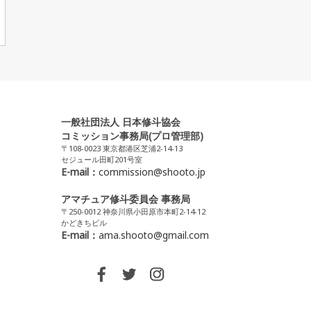
一般社団法人 日本修斗協会
コミッション事務局(プロ管理部)
〒108-0023 東京都港区芝浦2-14-13
セジュール田町201号室
E-mail：
commission@shooto.jp
アマチュア修斗委員会 事務局
〒250-0012 神奈川県小田原市本町2-14-12
かどきちビル
E-mail：
ama.shooto@gmail.com