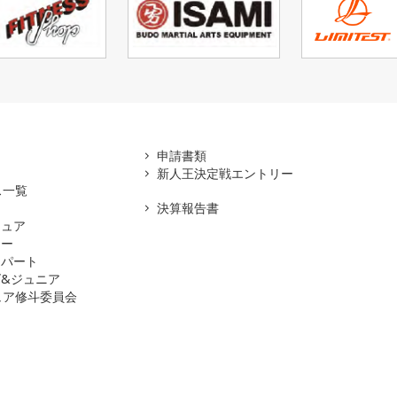
アマ
申請書類
新人王決定戦エントリー
ス一覧
決算報告書
チュア
ナー
スパート
&ジュニア
ュア修斗委員会