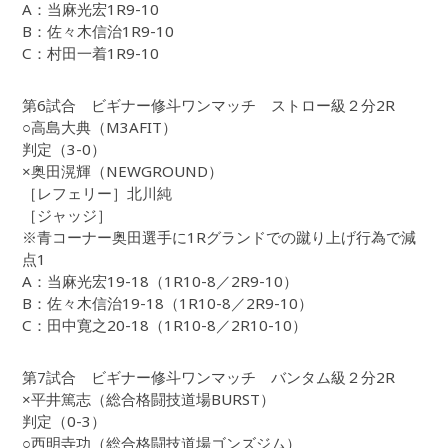
A：当麻光宏1R9-10
B：佐々木信治1R9-10
C：村田一着1R9-10
第6試合 ビギナー修斗ワンマッチ ストロー級２分2R
○高島大典（M3AFIT）
判定（3-0）
×奥田滉輝（NEWGROUND）
［レフェリー］北川純
［ジャッジ］
※青コーナー奥田選手に1Rグランドでの蹴り上げ行為で減
点1
A：当麻光宏19-18（1R10-8／2R9-10）
B：佐々木信治19-18（1R10-8／2R9-10）
C：田中寛之20-18（1R10-8／2R10-10）
第7試合 ビギナー修斗ワンマッチ バンタム級２分2R
×平井篤志（総合格闘技道場BURST）
判定（0-3）
○西明寺功（総合格闘技道場ゴンズジム）