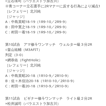
○立石瑛司（パラエストラ加古川）
※青コーナー立石選手に2Rマナーに反する行為により減点1
［レフェリー］北川純
［ジャッジ］
A：中島英昭18-19（1R9-10／2R9-9）
B：田中寛之18-19（1R9-10／2R9-9）
C：村田一着18-19（1R9-10／2R9-9）
第10試合 アマ修斗ワンマッチ ウェルター級３分2R
○畠山祐輔（M3AFIT）
判定（3-0）
×網恭佑（FightHolic）
［レフェリー］北川純
［ジャッジ］
A：中島英昭20-18（1R10-9／2R10-9）
B：佐々木信治20-18（1R10-10／2R10-9）
C：村田一着20-18（1R10-9／2R10-9）
第11試合 ビギナー修斗ワンマッチ ライト級２分2R
×松井誠司（パラエストラ加古川）