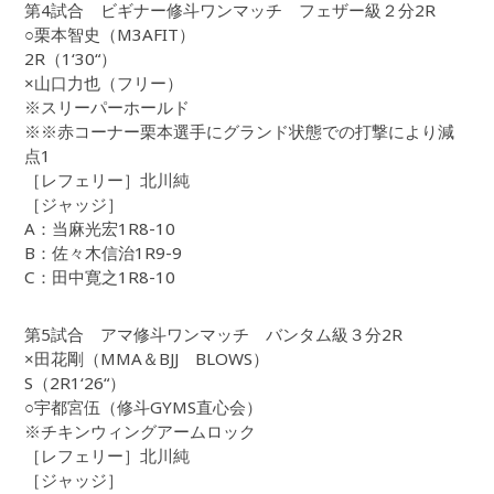
第4試合 ビギナー修斗ワンマッチ フェザー級２分2R
○栗本智史（M3AFIT）
2R（1‘30“）
×山口力也（フリー）
※スリーパーホールド
※※赤コーナー栗本選手にグランド状態での打撃により減
点1
［レフェリー］北川純
［ジャッジ］
A：当麻光宏1R8-10
B：佐々木信治1R9-9
C：田中寛之1R8-10
第5試合 アマ修斗ワンマッチ バンタム級３分2R
×田花剛（MMA＆BJJ BLOWS）
S（2R1‘26“）
○宇都宮伍（修斗GYMS直心会）
※チキンウィングアームロック
［レフェリー］北川純
［ジャッジ］