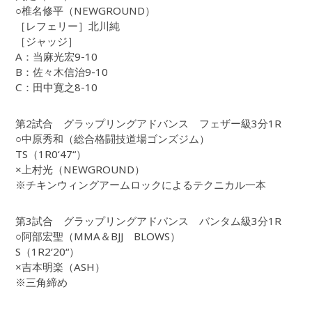
○椎名修平（NEWGROUND）
［レフェリー］北川純
［ジャッジ］
A：当麻光宏9-10
B：佐々木信治9-10
C：田中寛之8-10
第2試合 グラップリングアドバンス フェザー級3分1R
○中原秀和（総合格闘技道場ゴンズジム）
TS（1R0‘47“）
×上村光（NEWGROUND）
※チキンウィングアームロックによるテクニカル一本
第3試合 グラップリングアドバンス バンタム級3分1R
○阿部宏聖（MMA＆BJJ BLOWS）
S（1R2‘20“）
×吉本明楽（ASH）
※三角締め