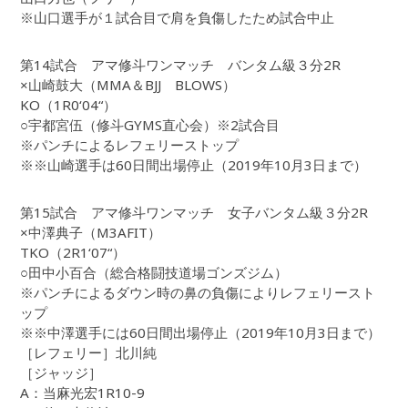
※山口選手が１試合目で肩を負傷したため試合中止
第14試合 アマ修斗ワンマッチ バンタム級３分2R
×山崎鼓大（MMA＆BJJ BLOWS）
KO（1R0‘04“）
○宇都宮伍（修斗GYMS直心会）※2試合目
※パンチによるレフェリーストップ
※※山崎選手は60日間出場停止（2019年10月3日まで）
第15試合 アマ修斗ワンマッチ 女子バンタム級３分2R
×中澤典子（M3AFIT）
TKO（2R1‘07“）
○田中小百合（総合格闘技道場ゴンズジム）
※パンチによるダウン時の鼻の負傷によりレフェリースト
ップ
※※中澤選手には60日間出場停止（2019年10月3日まで）
［レフェリー］北川純
［ジャッジ］
A：当麻光宏1R10-9