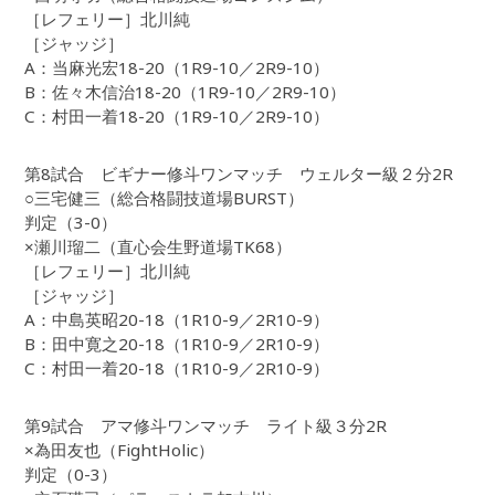
［レフェリー］北川純
［ジャッジ］
A：当麻光宏18-20（1R9-10／2R9-10）
B：佐々木信治18-20（1R9-10／2R9-10）
C：村田一着18-20（1R9-10／2R9-10）
第8試合 ビギナー修斗ワンマッチ ウェルター級２分2R
○三宅健三（総合格闘技道場BURST）
判定（3-0）
×瀬川瑠二（直心会生野道場TK68）
［レフェリー］北川純
［ジャッジ］
A：中島英昭20-18（1R10-9／2R10-9）
B：田中寛之20-18（1R10-9／2R10-9）
C：村田一着20-18（1R10-9／2R10-9）
第9試合 アマ修斗ワンマッチ ライト級３分2R
×為田友也（FightHolic）
判定（0-3）