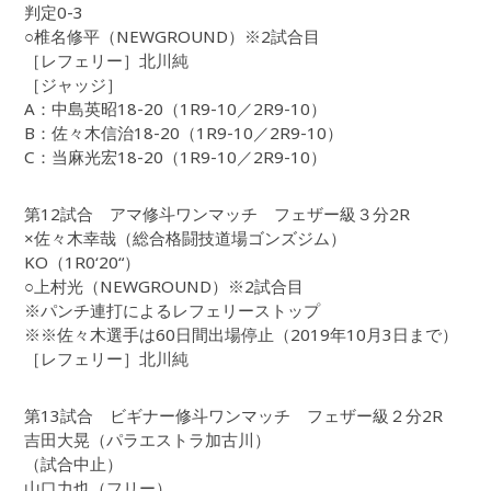
判定0-3
○椎名修平（NEWGROUND）※2試合目
［レフェリー］北川純
［ジャッジ］
A：中島英昭18-20（1R9-10／2R9-10）
B：佐々木信治18-20（1R9-10／2R9-10）
C：当麻光宏18-20（1R9-10／2R9-10）
第12試合 アマ修斗ワンマッチ フェザー級３分2R
×佐々木幸哉（総合格闘技道場ゴンズジム）
KO（1R0‘20“）
○上村光（NEWGROUND）※2試合目
※パンチ連打によるレフェリーストップ
※※佐々木選手は60日間出場停止（2019年10月3日まで）
［レフェリー］北川純
第13試合 ビギナー修斗ワンマッチ フェザー級２分2R
吉田大晃（パラエストラ加古川）
（試合中止）
山口力也（フリー）