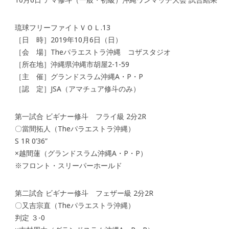
琉球フリーファイトＶＯＬ.13
［日 時］2019年10月6日（日）
［会 場］Theパラエストラ沖縄 コザスタジオ
［所在地］沖縄県沖縄市胡屋2-1-59
［主 催］グランドスラム沖縄A・P・P
［認 定］JSA（アマチュア修斗のみ）
第一試合 ビギナー修斗 フライ級 2分2R
〇當間拓人（Theパラエストラ沖縄）
S 1R 0’36”
×越間蓮（グランドスラム沖縄A・P・P）
※フロント・スリーパーホールド
第二試合 ビギナー修斗 フェザー級 2分2R
〇又吉宗直（Theパラエストラ沖縄）
判定 ３-0