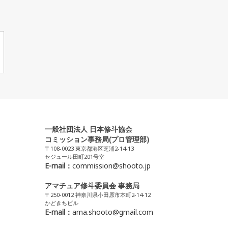
一般社団法人 日本修斗協会
コミッション事務局(プロ管理部)
〒108-0023 東京都港区芝浦2-14-13
セジュール田町201号室
E-mail：
commission@shooto.jp
アマチュア修斗委員会 事務局
〒250-0012 神奈川県小田原市本町2-14-12
かどきちビル
E-mail：
ama.shooto@gmail.com