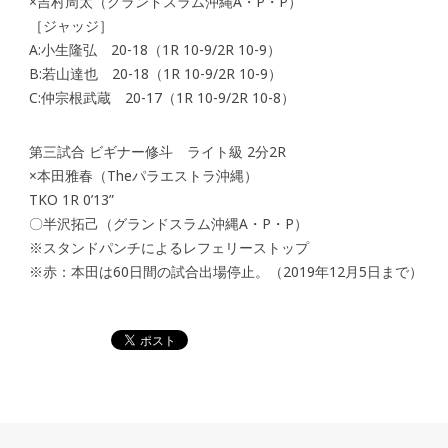
×吉村周太（グランドスラム沖縄A・P・P）
［ジャッジ］
A:小生隆弘 20-18（1R 10-9/2R 10-9）
B:若山達也 20-18（1R 10-9/2R 10-9）
C:仲宗根武蔵 20-17（1R 10-9/2R 10-8）
第三試合 ビギナー修斗 ライト級 2分2R
×本田雅春（Theパラエストラ沖縄）
TKO 1R 0’13”
〇半沢拓己（グランドスラム沖縄A・P・P）
※スタンドパンチによるレフェリーストップ
※赤：本田は60日間の試合出場停止。（2019年12月5日まで）