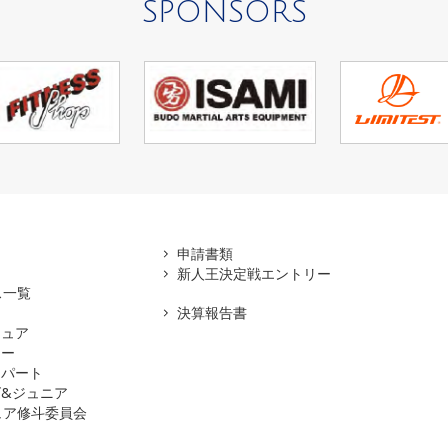
SPONSORS
アマ
申請書類
新人王決定戦エントリー
ス一覧
決算報告書
チュア
ナー
スパート
&ジュニア
ュア修斗委員会