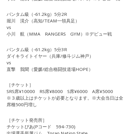
バンタム級（-61.2kg）5分2R
堀川 滉介（高知/TEAM一領具足）
vs
小川 航（MMA RANGERS GYM）※デビュー戦
バンタム級（-61.2kg）5分3R
ダイキライトイヤー（兵庫/修斗ジム神戸）
vs
直撃 我聞（愛媛/総合格闘技道場HOPE）
［チケット］
SRS席¥10000 RS席¥8000 S席¥6000 A席¥5000
※３歳以上はチケットが必要となります。※大会当日は全
席種500円増し
［チケット発売所］
チケットぴあ(Pコード 594-730)
出場選手所属ジム、Torao Nation State