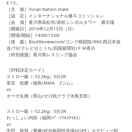
E 12」
［主 催］Torao Nation State
［認 定］インターナショナル修斗コミッション
［会 場］香川県高松市/高松シンボルタワー 展示場
［開催日］2019年12月15日（日）
［開場/開始］14:00/15:00
［後 援］BoutReview.com/ゴング格闘技/RNC西日本放
送/TSCテレビせとうち/四国新聞社/ＦＭ香川
［特別後援］香川県レスリング協会
［対戦決定カード］
ストロー級（-52.2kg）5分2R
里見 拓磨（徳島/MMA Zジム）
vs
オーガ丸畑（岡山/ゼロ戦クラブ水島支部）
ストロー級（-52.2kg）5分2R
わっしょい内田（福岡/ﾊﾟｰｿﾅﾙｽﾀｲﾙｽ）
vs
宇田 龍我（愛媛/総合格闘技道場HOPE）※デビュー戦