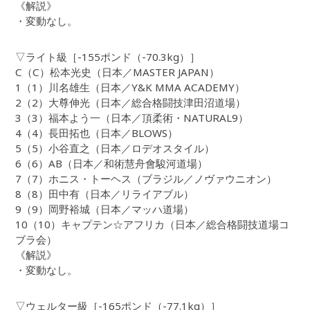
《解説》
・変動なし。
▽ライト級［-155ポンド（-70.3kg）］
C（C）松本光史（日本／MASTER JAPAN）
1（1）川名雄生（日本／Y&K MMA ACADEMY）
2（2）大尊伸光（日本／総合格闘技津田沼道場）
3（3）福本よう一（日本／頂柔術・NATURAL9）
4（4）長田拓也（日本／BLOWS）
5（5）小谷直之（日本／ロデオスタイル）
6（6）AB（日本／和術慧舟會駿河道場）
7（7）ホニス・トーヘス（ブラジル／ノヴァウニオン）
8（8）田中有（日本／リライアブル）
9（9）岡野裕城（日本／マッハ道場）
10（10）キャプテン☆アフリカ（日本／総合格闘技道場コ
ブラ会）
《解説》
・変動なし。
▽ウェルター級［-165ポンド（-77.1kg）］