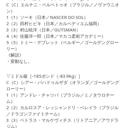
C（C）エルナニ・ペルペトゥオ（ブラジル／ノヴァウニオ
ン）
1（1）ソーキ（日本／NASCER DO SOL）
2（2）田村ヒビキ（日本／カルペディエム福岡）
3（3）村山暁洋（日本／GUTSMAN）
4（4）佐藤洋一郎（日本／マカコ柔術アカデミー）
5（5）トミー・デプレット（ベルギー／ゴールデングロー
リー）
《解説》
・変動なし。
▽ミドル級［-185ポンド（-83.9kg）］
C（C）シアー・バハドゥルザダ（オランダ／ゴールデング
ローリー）
1（1）アンドレ・チャツバ（ブラジル／ミノタウロチー
ム）
2（2）カルロスア・レッシャンドリ・ペレイラ（ブラジル
／ドラゴンファイトチーム）
3（3）ペトラス・マルケヴィチス（リトアニア／アウドラ
ジム）