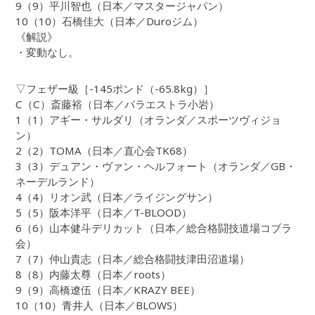
9（9）平川智也（日本／マスタージャパン）
10（10）石橋佳大（日本／Duroジム）
《解説》
・変動なし。
▽フェザー級［-145ポンド（-65.8kg）］
C（C）斎藤裕（日本／パラエストラ小岩）
1（1）アギー・サルダリ（オランダ／スポーツヴィジョ
ン）
2（2）TOMA（日本／直心会TK68）
3（3）デュアン・ヴァン・ヘルフォート（オランダ／GB・
ネーデルランド）
4（4）リオン武（日本／ライジングサン）
5（5）阪本洋平（日本／T-BLOOD）
6（6）山本健斗デリカット（日本／総合格闘技道場コブラ
会）
7（7）仲山貴志（日本／総合格闘技津田沼道場）
8（8）内藤太尊（日本／roots）
9（9）高橋遼伍（日本／KRAZY BEE）
10（10）青井人（日本／BLOWS）