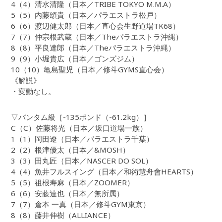
4（4）清水清隆（日本／TRIBE TOKYO M.M.A）
5（5）内藤頌貴（日本／パラエストラ松戸）
6（6）渡辺健太郎（日本／直心会生野道場TK68）
7（7）仲宗根武蔵（日本／Theパラエストラ沖縄）
8（8）平良達郎（日本／Theパラエストラ沖縄）
9（9）小堀貴広（日本／ゴンズジム）
10（10）亀島聖児（日本／修斗GYMS直心会）
《解説》
・変動なし。
▽バンタム級［-135ポンド（-61.2kg）］
C（C）佐藤将光（日本／坂口道場一族）
1（1）岡田遼（日本／パラエストラ千葉）
2（2）根津優太（日本／&MOSH）
3（3）田丸匠（日本／NASCER DO SOL）
4（4）魚井フルスイング（日本／和術慧舟會HEARTS）
5（5）祖根寿麻（日本／ZOOMER）
6（6）安藤達也（日本／無所属）
7（7）倉本 一真（日本／修斗GYM東京）
8（8）藤井伸樹（ALLIANCE）