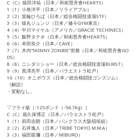
C（C）猿田洋祐（日本／和術慧舟會HEARTS）
1（1）小巻洋平（日本／リライアブル）
2（2）箕輪ひろば（日本／総合格闘技道場STF）
3（3）猿丸ジュンジ（日本／修斗GYM東京）
4（4）中川マイケル（アメリカ／GRACIE TECHINICS）
5（5）飯野タテオ（日本／和術慧舟會HEARTS）
6（6）本田良介（日本／CAVE）
7（7）木内“SKINNY ZONBIE”崇雅（日本／和術慧舟會GO
DS）
8（8）ニシダ☆ショー（日本／総合格闘技道場BURST）
9（9）黒澤亮平（日本／パラエストラ松戸）
10（10）オニボウズ（日本／総合格闘技ゴンズジム）
《解説》
・変動なし。
▽フライ級［-125ポンド（-56.7kg）］
C（C）扇久保博正（日本／パラエストラ松戸）
1（1）前田吉朗（日本／パンクラス大阪稲垣組）
2（2）石井逸人（日本／TRIBE TOKYO M.M.A）
3（3）福田龍彌（日本／MIBURO）