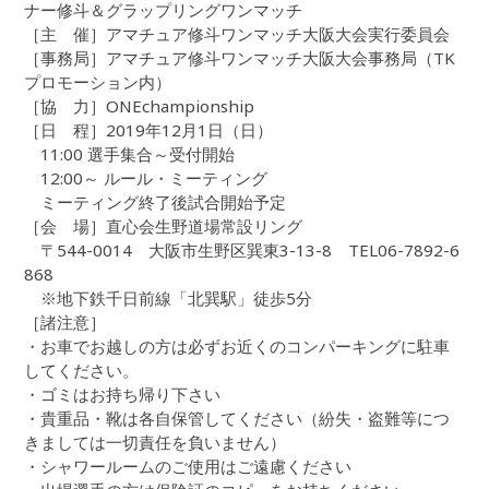
ナー修斗＆グラップリングワンマッチ
［主 催］アマチュア修斗ワンマッチ大阪大会実行委員会
［事務局］アマチュア修斗ワンマッチ大阪大会事務局（TK
プロモーション内）
［協 力］ONEchampionship
［日 程］2019年12月1日（日）
11:00 選手集合～受付開始
12:00～ ルール・ミーティング
ミーティング終了後試合開始予定
［会 場］直心会生野道場常設リング
〒544-0014 大阪市生野区巽東3-13-8 TEL06-7892-6
868
※地下鉄千日前線「北巽駅」徒歩5分
［諸注意］
・お車でお越しの方は必ずお近くのコンパーキングに駐車
してください。
・ゴミはお持ち帰り下さい
・貴重品・靴は各自保管してください（紛失・盗難等につ
きましては一切責任を負いません）
・シャワールームのご使用はご遠慮ください