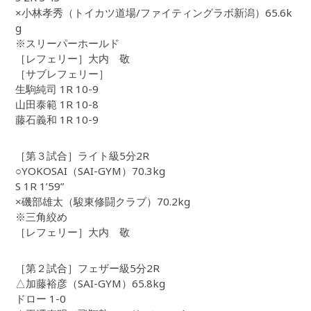
×小林孝秀（トイカツ道場/ファイティングラボ新潟）65.6k
g
※スリーパーホールド
［レフェリー］大内 敬
［サブレフェリー］
生駒純司 1R 10-9
山田泰範 1R 10-8
藤石義和 1R 10-9
［第３試合］ライト級5分2R
○YOKOSAI（SAI-GYM）70.3kg
S 1R 1’59”
×磯部雄太（駿東修闘クラブ）70.2kg
※三角絞め
［レフェリー］大内 敬
［第２試合］フェザー級5分2R
△加藤裕彦（SAI-GYM）65.8kg
ドロー 1-0