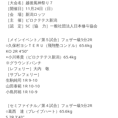
［大会名］越後風神祭り７
［開催日］11月24日（日）
［会 場］新潟ロッツ
［主 催］ピロクテテス新潟
［認 定］SC［協 力］一般社団法人日本修斗協会
［メインイベント／第５試合］フェザー級5分2R
○久保村ヨシＴＥＲＵ（飛翔塾コンドル）65.6kg
KO 2R 4’50”
×小川将貴（ピロクテテス新潟）65.4kg
※グラウンドパンチ
［レフェリー］大内 敬
［サブレフェリー］
生駒純司 1R 9-10
山田泰範 1R 10-10
小島邦裕 1R 10-9
［セミファイナル／第４試合］フェザー級5分2R
○葛西 達（ブレイブハート）65.6kg
S 2R 3’43”