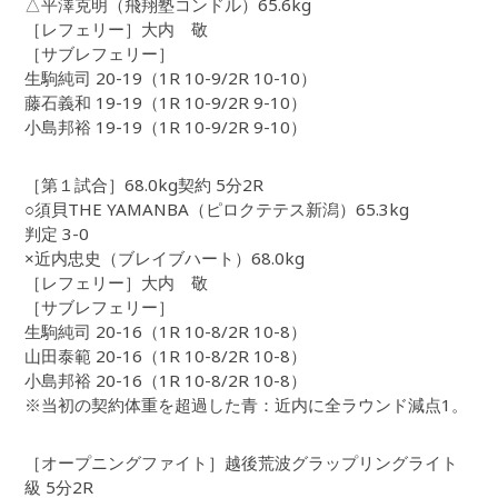
△平澤克明（飛翔塾コンドル）65.6kg
［レフェリー］大内 敬
［サブレフェリー］
生駒純司 20-19（1R 10-9/2R 10-10）
藤石義和 19-19（1R 10-9/2R 9-10）
小島邦裕 19-19（1R 10-9/2R 9-10）
［第１試合］68.0kg契約 5分2R
○須貝THE YAMANBA（ピロクテテス新潟）65.3kg
判定 3-0
×近内忠史（ブレイブハート）68.0kg
［レフェリー］大内 敬
［サブレフェリー］
生駒純司 20-16（1R 10-8/2R 10-8）
山田泰範 20-16（1R 10-8/2R 10-8）
小島邦裕 20-16（1R 10-8/2R 10-8）
※当初の契約体重を超過した青：近内に全ラウンド減点1。
［オープニングファイト］越後荒波グラップリングライト
級 5分2R