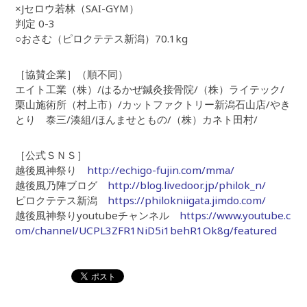
×Jセロウ若林（SAI-GYM）
判定 0-3
○おさむ（ピロクテテス新潟）70.1kg
［協賛企業］（順不同）
エイト工業（株）/はるかぜ鍼灸接骨院/（株）ライテック/
栗山施術所（村上市）/カットファクトリー新潟石山店/やき
とり 泰三/湊組/ほんませともの/（株）カネト田村/
［公式ＳＮＳ］
越後風神祭り
http://echigo-fujin.com/mma/
越後風乃陣ブログ
http://blog.livedoor.jp/philok_n/
ピロクテテス新潟
https://philokniigata.jimdo.com/
越後風神祭りyoutubeチャンネル
https://www.youtube.c
om/channel/UCPL3ZFR1NiD5i1behR1Ok8g/featured