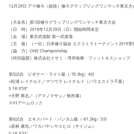
12月29日 アマ修斗（組技）修斗グラップリングワンマッチ東京大
［大会名］第1回修斗グラップリングワンマッチ東京大会
［日 時］2019年12月29日（日）開始時間未定
［会 場］東京武道館 第一武道場
［主 催］（一社）日本修斗協会 エクストラトーナメント2019実
［協 力］ONE Championship
［特別協賛］株式会社イサミ・湾岸画廊・フィットネスショップ
第5試合 ビギナー・ライト級（-70.3kg）4分
○松浦 レイナルド／マツウラ レイナルド（パラエストラ千葉）
S 1R 0’59”
×天野 将志／（アマノマサシ／無所属）
※V1アームロック
第6試合 エキスパート・バンタム級（-61.2kg）5分
○若林 康浩／ワカバヤシヤスヒロ（サイジム）
S 1R 3’31”