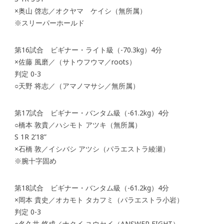
×奥山 啓志／オクヤマ ケイシ（無所属）
※スリーパーホールド
第16試合 ビギナー・ライト級（-70.3kg）4分
×佐藤 風磨／（サトウフウマ／roots）
判定 0-3
○天野 将志／（アマノマサシ／無所属）
第17試合 ビギナー・バンタム級（-61.2kg）4分
○橋本 敦貴／ハシモト アツキ（無所属）
S 1R 2’18”
×石橋 敦／イシバシ アツシ（パラエストラ綾瀬）
※腕十字固め
第18試合 ビギナー・バンタム級（-61.2kg）4分
×岡本 貴史／オカモト タカフミ（パラエストラ小岩）
判定 0-3
○名久井 悠成／ナクイ ユウセイ（ANSWER FIGHT）