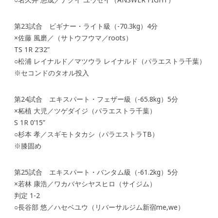
第23試合 ビギナー・ライト級（-70.3kg）4分
×佐藤 風磨／（サトウフウマ／roots）
TS 1R 2’32”
○松浦 レイナルド／マツウラ レイナルド（パラエストラ千葉）
※セコンドのタオル投入
第24試合 エキスパート・フェザー級（-65.8kg）5分
×柘植 大児／ツゲダイジ（パラエストラ千葉）
S 1R 0’15”
○杉本 孝／スギモトタカシ（パラエストラTB）
※膝固め
第25試合 エキスパート・バンタム級（-61.2kg）5分
×若林 康浩／ワカバヤシヤスヒロ（サイジム）
判定 1-2
○長谷部 悠／ハセベユウ（リバーサルジム新宿me,we）