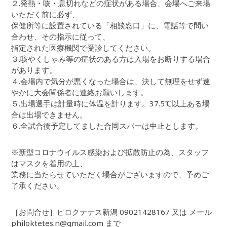
２.発熱・咳・息切れなどの症状がある場合、会場へご来場
いただく前に必ず、
保健所等に設置されている「相談窓口」に、電話等で問い
合わせ、その指示に従って、
指定された医療機関で受診してください。
３.咳やくしゃみ等の症状のある方は入場をお断りする場合
があります。
４.会場内で気分が悪くなった場合は、決して無理をせず速
やかに大会関係者に連絡お願いします。
５.出場選手は計量時に体温を計ります。37.5℃以上ある場
合は出場できません。
６.全試合後予定してました合同スパーは中止とします。
※新型コロナウイルス感染および拡散防止の為、スタッフ
はマスクを着用の上、
業務に当たらせていただく場合がございますので、予めご
了承ください。
［お問合せ］ピロクテテス新潟 09021428167 又は メール
philoktetes.n@gmail.com まで