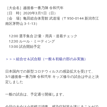
［大会名］越後春一番乃陣 令和弐年
［日 時］2020年3月1日（日）
［会 場］亀田総合体育館 武道場（〒950-0144 新潟市江
南区茅野山 3-1-13）
12:00 選手集合 計量・用具・道着チェック
12:30 ルール・ミーティング
13:00 試合開始予定
＞＞＞組合せ＆試合順（一般＆初級の部のみ実施）
日本国内での新型コロナウィルスの感染拡大を受けて、
3/1越後春一番乃陣 令和弐年 キッズ修斗の試合は中止と決
定しました
一般の試合は、予定通り開催します。
今回の大会は小規模で消毒、感染症対策を講じることがで