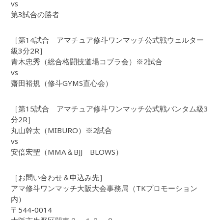
vs
第3試合の勝者
［第14試合 アマチュア修斗ワンマッチ公式戦ウェルター
級3分2R］
青木忠秀（総合格闘技道場コブラ会）※2試合
vs
齋田裕規（修斗GYMS直心会）
［第15試合 アマチュア修斗ワンマッチ公式戦バンタム級3
分2R］
丸山幹太（MIBURO）※2試合
vs
安倍宏聖（MMA＆BJJ BLOWS）
［お問い合わせ＆申込み先］
アマ修斗ワンマッチ大阪大会事務局（TKプロモーション
内）
〒544-0014