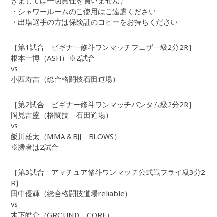
きましては一切責任を負いません）
・シャワールームのご使用はご遠慮ください
・出場選手の方は保険証のコピーをお持ちください
［第1試合 ビギナー修斗ワンマッチフェザー級2分2R］
根本一博（ASH）※2試合
vs
小西寿吉（総合格闘技石田道場）
［第2試合 ビギナー修斗ワンマッチバンタム級2分2R］
岡見吉盛（格闘技 石田道場）
vs
飯川雄太（MMA＆BJJ BLOWS）
※勝者は2試合
［第3試合 アマチュア修斗ワンマッチ公式戦フライ級3分2
R］
田中優輝（総合格闘技道場reliable）
vs
木下皓介（GROUND CORE）