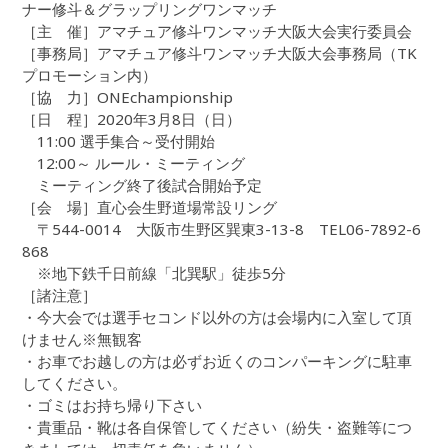
ナー修斗＆グラップリングワンマッチ
［主 催］アマチュア修斗ワンマッチ大阪大会実行委員会
［事務局］アマチュア修斗ワンマッチ大阪大会事務局（TK
プロモーション内）
［協 力］ONEchampionship
［日 程］2020年3月8日（日）
11:00 選手集合～受付開始
12:00～ ルール・ミーティング
ミーティング終了後試合開始予定
［会 場］直心会生野道場常設リング
〒544-0014 大阪市生野区巽東3-13-8 TEL06-7892-6
868
※地下鉄千日前線「北巽駅」徒歩5分
［諸注意］
・今大会では選手セコンド以外の方は会場内に入室して頂
けません※無観客
・お車でお越しの方は必ずお近くのコンパーキングに駐車
してください。
・ゴミはお持ち帰り下さい
・貴重品・靴は各自保管してください（紛失・盗難等につ