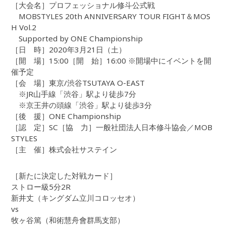
［大会名］プロフェッショナル修斗公式戦
MOBSTYLES 20th ANNIVERSARY TOUR FIGHT＆MOS
H Vol.2
Supported by ONE Championship
［日 時］2020年3月21日（土）
［開 場］15:00［開 始］16:00 ※開場中にイベントを開
催予定
［会 場］東京/渋谷TSUTAYA O-EAST
※JR山手線「渋谷」駅より徒歩7分
※京王井の頭線「渋谷」駅より徒歩3分
［後 援］ONE Championship
［認 定］SC［協 力］一般社団法人日本修斗協会／MOB
STYLES
［主 催］株式会社サステイン
［新たに決定した対戦カード］
ストロー級5分2R
新井丈（キングダム立川コロッセオ）
vs
牧ヶ谷篤（和術慧舟會群馬支部）