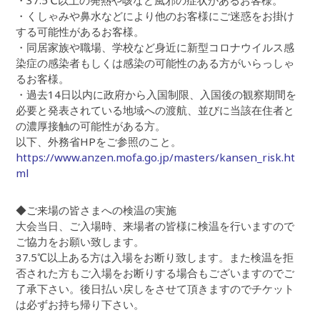
・37.5℃以上の発熱や咳など風邪の症状があるお客様。
・くしゃみや鼻水などにより他のお客様にご迷惑をお掛け
する可能性があるお客様。
・同居家族や職場、学校など身近に新型コロナウイルス感
染症の感染者もしくは感染の可能性のある方がいらっしゃ
るお客様。
・過去14日以内に政府から入国制限、入国後の観察期間を
必要と発表されている地域への渡航、並びに当該在住者と
の濃厚接触の可能性がある方。
以下、外務省HPをご参照のこと。
https://www.anzen.mofa.go.jp/masters/kansen_risk.ht
ml
◆ご来場の皆さまへの検温の実施
大会当日、ご入場時、来場者の皆様に検温を行いますので
ご協力をお願い致します。
37.5℃以上ある方は入場をお断り致します。また検温を拒
否された方もご入場をお断りする場合もございますのでご
了承下さい。後日払い戻しをさせて頂きますのでチケット
は必ずお持ち帰り下さい。