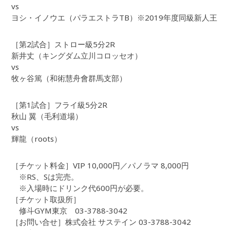
vs
ヨシ・イノウエ（パラエストラTB）※2019年度同級新人王
［第2試合］ストロー級5分2R
新井丈（キングダム立川コロッセオ）
vs
牧ヶ谷篤（和術慧舟會群馬支部）
［第1試合］フライ級5分2R
秋山 翼（毛利道場）
vs
輝龍（roots）
［チケット料金］VIP 10,000円／パノラマ 8,000円
※RS、Sは完売。
※入場時にドリンク代600円が必要。
［チケット取扱所］
修斗GYM東京 03-3788-3042
［お問い合せ］株式会社 サステイン 03-3788-3042