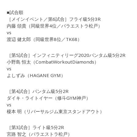
■試合順
［メインイベント／第6試合］フライ級5分3R
内藤 頌貴（同級世界4位／パラエストラ松戸）
vs
渡辺 健太郎（同級世界8位／TK68）
［第5試合］インフィニティリーグ2020バンタム級5分2R
小野島 恒太（CombatWorkoutDiamonds）
vs
よしずみ（HAGANE GYM）
［第4試合］バンタム級5分2R
ダイキ・ライトイヤー（修斗GYM神戸）
vs
榎本 明（リバーサルジム東京スタンドアウト）
［第3試合］ライト級5分2R
宮路 智之（パラエストラ松戸）