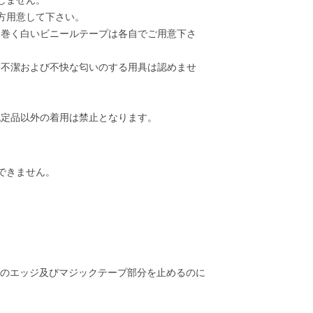
方用意して下さい。
に巻く白いビニールテープは各自でご用意下さ
、不潔および不快な匂いのする用具は認めませ
認定品以外の着用は禁止となります。
用できません。
ブのエッジ及びマジックテープ部分を止めるのに