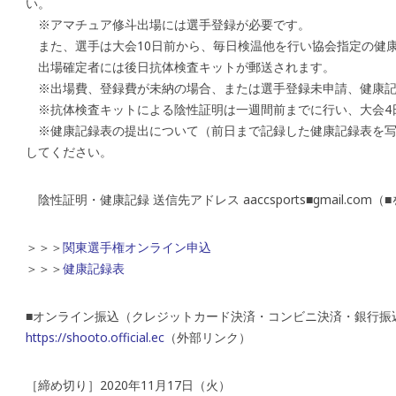
い。
※アマチュア修斗出場には選手登録が必要です。
また、選手は大会10日前から、毎日検温他を行い協会指定の健
出場確定者には後日抗体検査キットが郵送されます。
※出場費、登録費が未納の場合、または選手登録未申請、健康記
※抗体検査キットによる陰性証明は一週間前までに行い、大会4
※健康記録表の提出について（前日まで記録した健康記録表を写
してください。
陰性証明・健康記録 送信先アドレス aaccsports■gmail.co
＞＞＞
関東選手権オンライン申込
＞＞＞
健康記録表
■オンライン振込（クレジットカード決済・コンビニ決済・銀行振
https://shooto.official.ec
（外部リンク）
［締め切り］2020年11月17日（火）