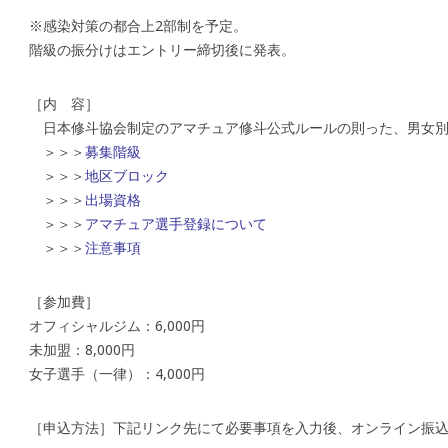
※感染対策の都合上2部制を予定。
階級の振分けはエントリー締切後に発表。
［内 容］
日本修斗協会制定のアマチュア修斗公式ルールの則った、男女別/
＞＞＞
募集階級
＞＞＞
地区ブロック
＞＞＞
出場資格
＞＞＞
アマチュア選手登録について
＞＞＞
注意事項
［参加費］
オフィシャルジム：6,000円
未加盟：8,000円
女子選手（一律）：4,000円
［申込方法］下記リンク先にて必要事項を入力後、オンライン振