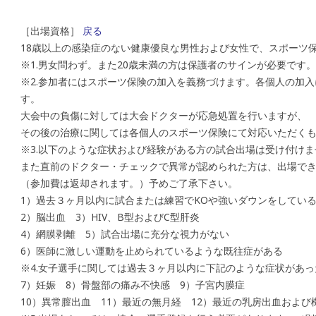
［出場資格］
戻る
18歳以上の感染症のない健康優良な男性および女性で、スポーツ
※1.男女問わず。また20歳未満の方は保護者のサインが必要です。
※2.参加者にはスポーツ保険の加入を義務づけます。各個人の加
す。
大会中の負傷に対しては大会ドクターが応急処置を行いますが、
その後の治療に関しては各個人のスポーツ保険にて対応いただく
※3.以下のような症状および経験がある方の試合出場は受け付けま
また直前のドクター・チェックで異常が認められた方は、出場で
（参加費は返却されます。）予めご了承下さい。
1）過去３ヶ月以内に試合または練習でKOや強いダウンをしてい
2）脳出血 3）HIV、B型およびC型肝炎
4）網膜剥離 5）試合出場に充分な視力がない
6）医師に激しい運動を止められているような既往症がある
※4.女子選手に関しては過去３ヶ月以内に下記のような症状があ
7）妊娠 8）骨盤部の痛み不快感 9）子宮内膜症
10）異常膣出血 11）最近の無月経 12）最近の乳房出血および