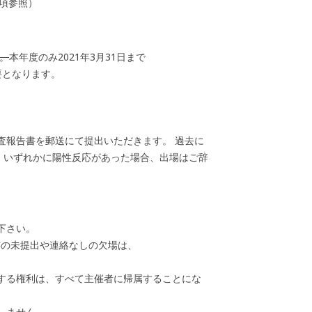
項参照）
す。
本年度のみ2021年3月31日まで
要となります。
検査報告書を郵送にて提出いただきます。 過去に
 いずれかに陽性反応があった場合、出場はご辞
下さい。
書の未提出や連絡なしの欠場は、
する権利は、すべて主催者に帰属することにな
しません。