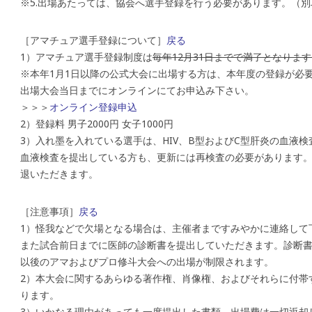
※5.出場あたっては、協会へ選手登録を行う必要があります。（別
［アマチュア選手登録について］
戻る
1）アマチュア選手登録制度は
毎年12月31日までで満了となりま
※本年1月1日以降の公式大会に出場する方は、本年度の登録が必
出場大会当日までにオンラインにてお申込み下さい。
＞＞＞
オンライン登録申込
2）登録料 男子2000円 女子1000円
3）入れ墨を入れている選手は、HIV、B型およびC型肝炎の血液
血液検査を提出している方も、更新には再検査の必要があります。
退いただきます。
［注意事項］
戻る
1）怪我などで欠場となる場合は、主催者まですみやかに連絡して
また試合前日までに医師の診断書を提出していただきます。診断
以後のアマおよびプロ修斗大会への出場が制限されます。
2）本大会に関するあらゆる著作権、肖像権、およびそれらに付帯
ります。
3）いかなる理由があっても一度提出した書類、出場費は一切返却