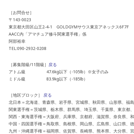
［お問合せ］
〒143-0023
東京都大田区山王2‐4‐1 GOLDGYMサウス東京アネックス6F7F
AACC内「アマチュア修斗関東選手権」係
阿部裕幸
TEL:090-2932-0208
［募集階級/11階級］
戻る
アトム級 47.6kg以下（-105lb）※女子のみ
ミドル級 83.9kg以下（-185lb）
［地区ブロック］
戻る
北日本＝北海道、青森県、岩手県、宮城県、秋田県、山形県、福
関東選手権＝茨城県、栃木県、群馬県、埼玉県、千葉県、東京都
関西・東海選手権＝大阪府、兵庫県、京都府、滋賀県、奈良県、
中国・四国選手権＝鳥取県、島根県、岡山県、広島県、山口県、
九州・沖縄選手権＝福岡県、佐賀県、長崎県、熊本県、大分県、