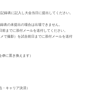
康記録表に記入し大会当日に提出してください。
録表の未提出の場合は出場できません。
日前までに添付メールを送付してください。
メで撮影）を試合前日までに添付メールを送付
m（■を@に置き換えます）
込・キャリア決済）