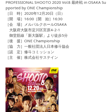
PROFESSIONAL SHOOTO 2020 Vol.8 最終戦 in OSAKA Su
pported by ONE Championship
［日 時］2020年12月20日（日）
［開 場］16:00［開 始］16:30
［会 場］メルパルクホールOSAKA
大阪府大阪市淀川区宮原4-2-1
御堂筋線「新大阪駅」より徒歩5分
［後 援］ONE Championship
［協 力］一般社団法人日本修斗協会
［認 定］修斗コミッション
［主 催］株式会社サステイン