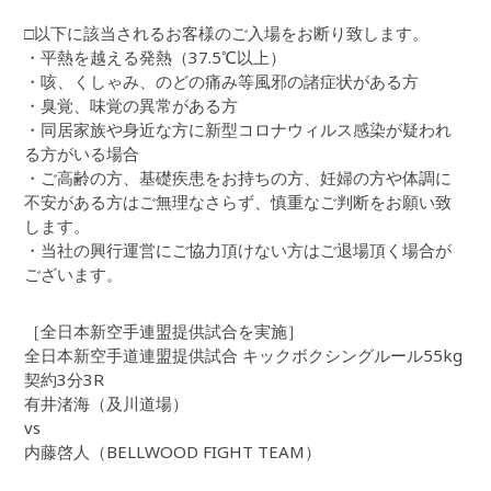
□以下に該当されるお客様のご入場をお断り致します。
・平熱を越える発熱（37.5℃以上）
・咳、くしゃみ、のどの痛み等風邪の諸症状がある方
・臭覚、味覚の異常がある方
・同居家族や身近な方に新型コロナウィルス感染が疑われ
る方がいる場合
・ご高齢の方、基礎疾患をお持ちの方、妊婦の方や体調に
不安がある方はご無理なさらず、慎重なご判断をお願い致
します。
・当社の興行運営にご協力頂けない方はご退場頂く場合が
ございます。
［全日本新空手連盟提供試合を実施］
全日本新空手道連盟提供試合 キックボクシングルール55kg
契約3分3R
有井渚海（及川道場）
vs
内藤啓人（BELLWOOD FIGHT TEAM）