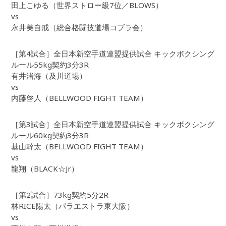
田上こゆる（世界ストロー級7位／BLOWS）
vs
永井美自戒（総合格闘技道場コブラ会）
［第4試合］全日本新空手道連盟提供試合 キックボクシング
ルール55kg契約3分3R
有井渚海（及川道場）
vs
内藤啓人（BELLWOOD FIGHT TEAM）
［第3試合］全日本新空手道連盟提供試合 キックボクシング
ルール60kg契約3分3R
基山幹太（BELLWOOD FIGHT TEAM）
vs
龍翔（BLACK☆Jr）
［第2試合］73kg契約5分2R
林RICE陽太（パラエストラ東大阪）
vs