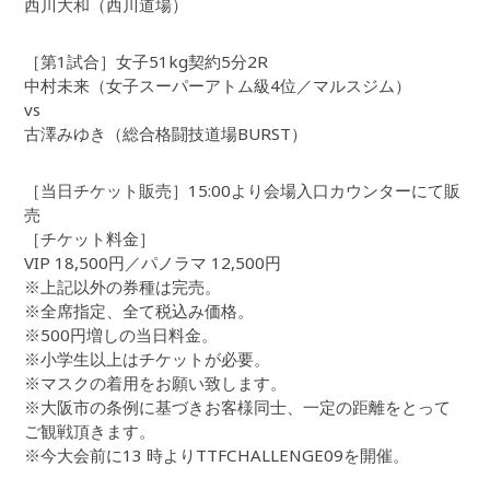
西川大和（西川道場）
［第1試合］女子51kg契約5分2R
中村未来（女子スーパーアトム級4位／マルスジム）
vs
古澤みゆき（総合格闘技道場BURST）
［当日チケット販売］15:00より会場入口カウンターにて販
売
［チケット料金］
VIP 18,500円／パノラマ 12,500円
※上記以外の券種は完売。
※全席指定、全て税込み価格。
※500円増しの当日料金。
※小学生以上はチケットが必要。
※マスクの着用をお願い致します。
※大阪市の条例に基づきお客様同士、一定の距離をとって
ご観戦頂きます。
※今大会前に13 時よりTTFCHALLENGE09を開催。