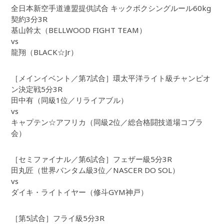
全日本新空手道連盟提供試合 キックボクシングルール60kg
契約3分3R
基山幹太（BELLWOOD FIGHT TEAM）
vs
龍翔（BLACK☆Jr）
［メインイベント／第7試合］環太平洋ライト級チャンピオ
ン決定戦5分3R
田中有（同級1位／リライアブル）
vs
キャプテン☆アフリカ（同級2位／総合格闘技道場コブラ
会）
［セミファイナル／第6試合］フェザー級5分3R
田丸匠（世界バンタム級3位／NASCER DO SOL）
vs
ダイキ・ライトイヤー（修斗GYM神戸）
［第5試合］フライ級5分3R