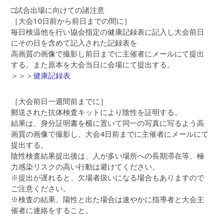
□試合出場に向けての諸注意
［大会10日前から前日までの間に］
毎日検温他を行い協会指定の健康記録表に記入し大会前日
にその日を含めて記入された記録表を
高画質の画像で撮影し前日までに主催者にメールにて提出
する。また原本を大会当日に会場にて提出する。
＞＞＞
健康記録表
［大会前日一週間前までに］
郵送された抗体検査キットにより陰性を証明する。
結果は、身分証明書を横に置いて同一の写真に写るよう高
画質の画像で撮影し、大会4日前までに主催者にメールにて
提出する。
陰性検査結果提出後は、人が多い場所への長期滞在等、極
力感染リスクの高い行動は避けてください。
※提出が遅れると、欠場者扱いになる場合もありますので
ご注意ください。
※検査の結果、陽性と出た場合は速やかに指導者と大会主
催者に連絡をすること。