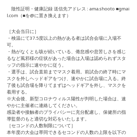
陰性証明・健康記録 送信先アドレス : ama.shooto ■gmai
l.com（■を@に置き換えます）
［大会当日に］
・検温にて37.5度以上の熱がある者は試合会場に入場不
可。
・熱がなくとも咳が続いている、倦怠感や息苦しさを感じ
るなど風邪様の症状があった場合は入場は認められずスタ
ッフの指示に速やかに従う。
・選手は、試合直前までマスク着用。前試合の終了時にマ
スクを外しヘッドギアをつけ、速やかに試合場に入る。終
了後も試合場を降りてまずはヘッドギアを外し、マスクを
着用する。
※大会後、新型コロナウィルス陽性が判明した場合は、速
やかに主催者に連絡してください。
感染者や接触者のプライバシーに充分配慮し、保健所の指
導監督のもと適切な対応をいたします。
［セコンドの人数制限について］
本年度の大会は帯同できるセコンドの人数の上限を以下の