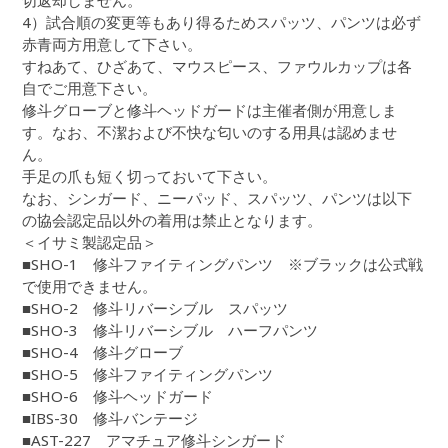
切返却しません。
4）試合順の変更等もあり得るためスパッツ、パンツは必ず
赤青両方用意して下さい。
すねあて、ひざあて、マウスピース、ファウルカップは各
自でご用意下さい。
修斗グローブと修斗ヘッドガードは主催者側が用意しま
す。なお、不潔および不快な匂いのする用具は認めませ
ん。
手足の爪も短く切っておいて下さい。
なお、シンガード、ニーパッド、スパッツ、パンツは以下
の協会認定品以外の着用は禁止となります。
＜イサミ製認定品＞
■SHO-1 修斗ファイティングパンツ ※ブラックは公式戦
で使用できません。
■SHO-2 修斗リバーシブル スパッツ
■SHO-3 修斗リバーシブル ハーフパンツ
■SHO-4 修斗グローブ
■SHO-5 修斗ファイティングパンツ
■SHO-6 修斗ヘッドガード
■IBS-30 修斗バンテージ
■AST-227 アマチュア修斗シンガード