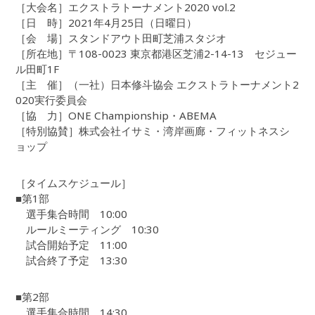
［大会名］エクストラトーナメント2020 vol.2
［日 時］2021年4月25日（日曜日）
［会 場］スタンドアウト田町芝浦スタジオ
［所在地］〒108-0023 東京都港区芝浦2-14-13 セジュー
ル田町1F
［主 催］（一社）日本修斗協会 エクストラトーナメント2
020実行委員会
［協 力］ONE Championship・ABEMA
［特別協賛］株式会社イサミ・湾岸画廊・フィットネスシ
ョップ
［タイムスケジュール］
■第1部
選手集合時間 10:00
ルールミーティング 10:30
試合開始予定 11:00
試合終了予定 13:30
■第2部
選手集合時間 14:30