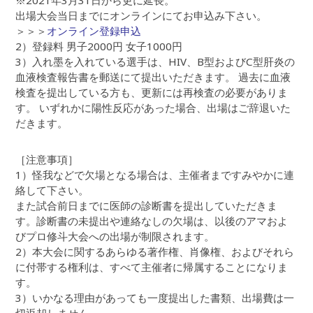
※2021年3月31日から更に延長。
出場大会当日までにオンラインにてお申込み下さい。
＞＞＞
オンライン登録申込
2）登録料 男子2000円 女子1000円
3）入れ墨を入れている選手は、HIV、B型およびC型肝炎の
血液検査報告書を郵送にて提出いただきます。 過去に血液
検査を提出している方も、更新には再検査の必要がありま
す。 いずれかに陽性反応があった場合、出場はご辞退いた
だきます。
［注意事項］
1）怪我などで欠場となる場合は、主催者まですみやかに連
絡して下さい。
また試合前日までに医師の診断書を提出していただきま
す。診断書の未提出や連絡なしの欠場は、以後のアマおよ
びプロ修斗大会への出場が制限されます。
2）本大会に関するあらゆる著作権、肖像権、およびそれら
に付帯する権利は、すべて主催者に帰属することになりま
す。
3）いかなる理由があっても一度提出した書類、出場費は一