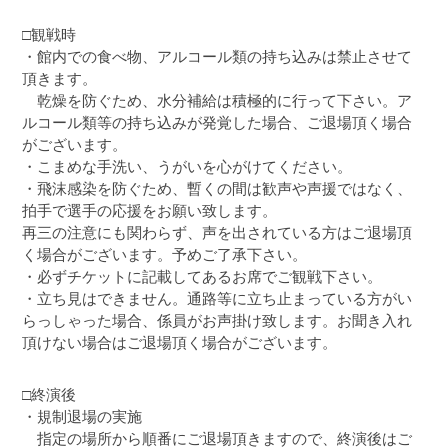
□観戦時
・館内での食べ物、アルコール類の持ち込みは禁止させて
頂きます。
乾燥を防ぐため、水分補給は積極的に行って下さい。ア
ルコール類等の持ち込みが発覚した場合、ご退場頂く場合
がございます。
・こまめな手洗い、うがいを心がけてください。
・飛沫感染を防ぐため、暫くの間は歓声や声援ではなく、
拍手で選手の応援をお願い致します。
再三の注意にも関わらず、声を出されている方はご退場頂
く場合がございます。予めご了承下さい。
・必ずチケットに記載してあるお席でご観戦下さい。
・立ち見はできません。通路等に立ち止まっている方がい
らっしゃった場合、係員がお声掛け致します。お聞き入れ
頂けない場合はご退場頂く場合がございます。
□終演後
・規制退場の実施
指定の場所から順番にご退場頂きますので、終演後はご