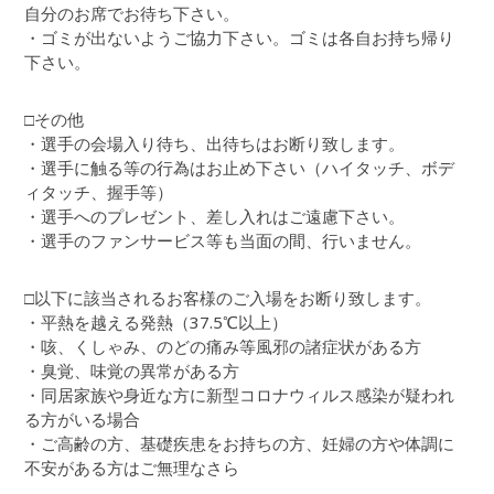
自分のお席でお待ち下さい。
・ゴミが出ないようご協力下さい。ゴミは各自お持ち帰り
下さい。
□その他
・選手の会場入り待ち、出待ちはお断り致します。
・選手に触る等の行為はお止め下さい（ハイタッチ、ボデ
ィタッチ、握手等）
・選手へのプレゼント、差し入れはご遠慮下さい。
・選手のファンサービス等も当面の間、行いません。
□以下に該当されるお客様のご入場をお断り致します。
・平熱を越える発熱（37.5℃以上）
・咳、くしゃみ、のどの痛み等風邪の諸症状がある方
・臭覚、味覚の異常がある方
・同居家族や身近な方に新型コロナウィルス感染が疑われ
る方がいる場合
・ご高齢の方、基礎疾患をお持ちの方、妊婦の方や体調に
不安がある方はご無理なさら