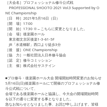
［大会名］プロフェッショナル修斗公式戦
PROFESSIONAL SHOOTO 2021 Vol.3 Supported by O
NE Championship
［日 時］2021年5月16日（日）
［開 場］17:00
［開 始］17:30 ※←こちらに変更となりました。
［会 場］後楽園ホール
東京都文京区後楽1-3-61-5F
JR「水道橋駅」西口より徒歩3分
［後 援］ONE Championship
［協 力］一般社団法人日本修斗協会
［認 定］修斗コミッション
［主 催］株式会社サステイン
■プロ修斗・後楽園ホール大会 開場開始時間変更のお知らせ
5月16日(日)後楽園ホールにて開催のプロフェッショナル修
斗公式戦について、
会場である後楽園ホールと協議し、今大会の開場開始時間
を以下の通りに変更する事となりました。
急なお知らせとなりました事、お詫び申し上げます。皆様