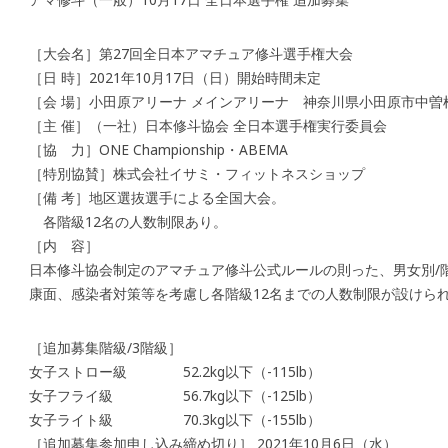
［大会名］第27回全日本アマチュア修斗選手権大会
［日 時］2021年10月17日（日）開始時間未定
［会 場］小田原アリーナ メインアリーナ 神奈川県小田原市中曽根
［主 催］（一社）日本修斗協会 全日本選手権実行委員会
［協 力］ONE Championship・ABEMA
［特別協賛］株式会社イサミ・フィットネスショップ
［備 考］地区選抜選手による全国大会。
各階級12名の人数制限あり。
［内 容］
日本修斗協会制定のアマチュア修斗公式ルールの則った、男女別/
康面、感染者対策等を考慮し各階級12名までの人数制限が設け
［追加募集階級/3階級］
女子ストロー級 52.2kg以下（-115lb）
女子フライ級 56.7kg以下（-125lb）
女子ライト級 70.3kg以下（-155lb）
［追加募集参加申し込み締め切り］ 2021年10月6日（水）