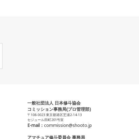
一般社団法人 日本修斗協会
コミッション事務局(プロ管理部)
〒108-0023 東京都港区芝浦2-14-13
セジュール田町201号室
E-mail：
commission@shooto.jp
アマチュア修斗委員会 事務局