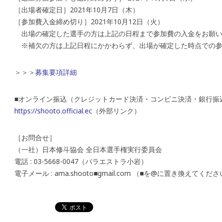
［出場者確定日］2021年10月7日（木）
［参加費入金締め切り］2021年10月12日（火）
出場の確定した選手の方は上記の日程まで参加費の入金をお願い
※補欠の方は上記日程にかかわらず、出場が確定した時点での参
＞＞＞
募集要項詳細
■オンライン振込（クレジットカード決済・コンビニ決済・銀行振
https://shooto.official.ec
（外部リンク）
［お問合せ］
（一社）日本修斗協会 全日本選手権実行委員会
電話 : 03-5668-0047（パラエストラ小岩）
電子メール : ama.shooto■gmail.com （■を@に置き換えてくだ