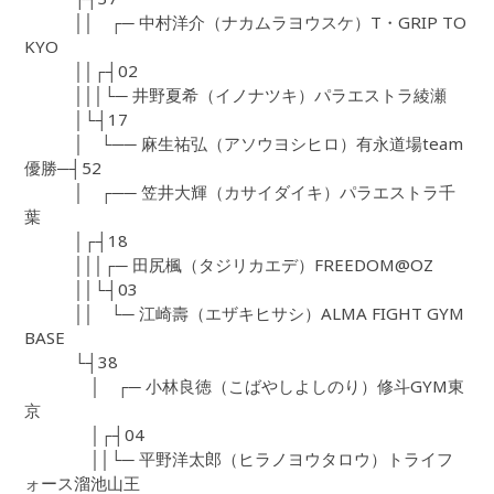
││ ┌─ 中村洋介（ナカムラヨウスケ）T・GRIP TO
KYO
││┌┤02
│││└─ 井野夏希（イノナツキ）パラエストラ綾瀬
│└┤17
│ └── 麻生祐弘（アソウヨシヒロ）有永道場team
優勝─┤52
│ ┌── 笠井大輝（カサイダイキ）パラエストラ千
葉
│┌┤18
│││┌─ 田尻楓（タジリカエデ）FREEDOM@OZ
││└┤03
││ └─ 江崎壽（エザキヒサシ）ALMA FIGHT GYM
BASE
└┤38
│ ┌─ 小林良徳（こばやしよしのり）修斗GYM東
京
│┌┤04
││└─ 平野洋太郎（ヒラノヨウタロウ）トライフ
ォース溜池山王