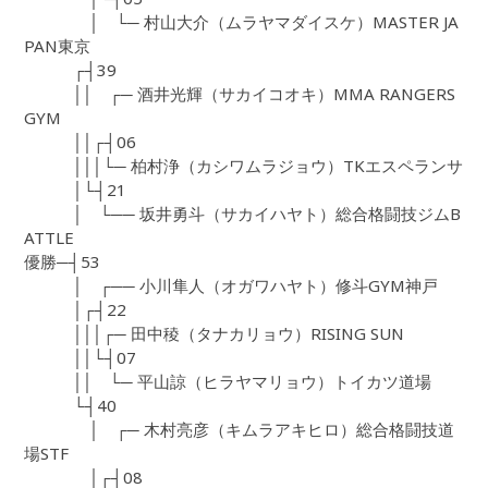
│ └─ 村山大介（ムラヤマダイスケ）MASTER JA
PAN東京
┌┤39
││ ┌─ 酒井光輝（サカイコオキ）MMA RANGERS
GYM
││┌┤06
│││└─ 柏村浄（カシワムラジョウ）TKエスペランサ
│└┤21
│ └── 坂井勇斗（サカイハヤト）総合格闘技ジムB
ATTLE
優勝─┤53
│ ┌── 小川隼人（オガワハヤト）修斗GYM神戸
│┌┤22
│││┌─ 田中稜（タナカリョウ）RISING SUN
││└┤07
││ └─ 平山諒（ヒラヤマリョウ）トイカツ道場
└┤40
│ ┌─ 木村亮彦（キムラアキヒロ）総合格闘技道
場STF
│┌┤08