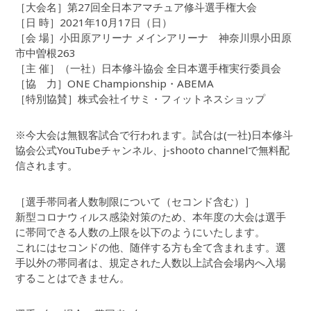
［大会名］第27回全日本アマチュア修斗選手権大会
［日 時］2021年10月17日（日）
［会 場］小田原アリーナ メインアリーナ 神奈川県小田原
市中曽根263
［主 催］（一社）日本修斗協会 全日本選手権実行委員会
［協 力］ONE Championship・ABEMA
［特別協賛］株式会社イサミ・フィットネスショップ
※今大会は無観客試合で行われます。試合は(一社)日本修斗
協会公式YouTubeチャンネル、j-shooto channelで無料配
信されます。
［選手帯同者人数制限について（セコンド含む）］
新型コロナウィルス感染対策のため、本年度の大会は選手
に帯同できる人数の上限を以下のようにいたします。
これにはセコンドの他、随伴する方も全て含まれます。選
手以外の帯同者は、規定された人数以上試合会場内へ入場
することはできません。