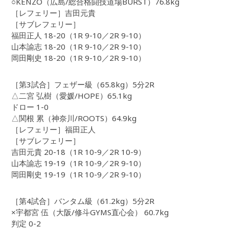
○KENZO（広島/総合格闘技道場BURST）76.8kg
［レフェリー］吉田元貴
［サブレフェリー］
福田正人 18-20（1R 9-10／2R 9-10）
山本諭志 18-20（1R 9-10／2R 9-10）
岡田剛史 18-20（1R 9-10／2R 9-10）
［第3試合］フェザー級（65.8kg）5分2R
△二宮 弘樹（愛媛/HOPE）65.1kg
ドロー 1-0
△関根 累（神奈川/ROOTS）64.9kg
［レフェリー］福田正人
［サブレフェリー］
吉田元貴 20-18（1R 10-9／2R 10-9）
山本諭志 19-19（1R 10-9／2R 9-10）
岡田剛史 19-19（1R 10-9／2R 9-10）
［第4試合］バンタム級（61.2kg）5分2R
×宇都宮 伍（大阪/修斗GYMS直心会） 60.7kg
判定 0-2