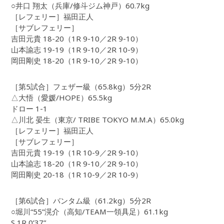
○井口 翔太（兵庫/修斗ジム神戸）60.7kg
［レフェリー］福田正人
［サブレフェリー］
吉田元貴 18-20（1R 9-10／2R 9-10）
山本諭志 19-19（1R 9-10／2R 10-9）
岡田剛史 18-20（1R 9-10／2R 9-10）
［第5試合］フェザー級（65.8kg）5分2R
△大悟（愛媛/HOPE）65.5kg
ドロー 1-1
△川北 晏生（東京/ TRIBE TOKYO M.M.A）65.0kg
［レフェリー］福田正人
［サブレフェリー］
吉田元貴 19-19（1R 10-9／2R 9-10）
山本諭志 18-20（1R 9-10／2R 9-10）
岡田剛史 20-18（1R 10-9／2R 10-9）
［第6試合］バンタム級（61.2kg）5分2R
○堀川“55”滉介（高知/TEAM一領具足）61.1kg
S 1R 0’37”