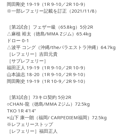
岡田剛史 19-19（1R 9-10／2R 10-9）
※一部レフェリー記載を訂正（2021/11/8）
［第2試合］フェザー級（65.8kg）5分2R
△麻植 裕太（徳島/MMA Zジム）65.4kg
ドロー 0-1
△波平 コング（沖縄/theパラエストラ沖縄）64.7kg
［レフェリー］吉田元貴
［サブレフェリー］
福田正人 19-19（1R 9-10／2R 10-9）
山本諭志 18-20（1R 9-10／2R 9-10）
岡田剛史 19-19（1R 10-9／2R 9-10）
［第3試合］73キロ契約 5分2R
○CHAN-龍（徳島/MMA Zジム）72.5kg
TKO 1R 4’14”
×山下 康一朗（福岡/ CARPEDIEM福岡）72.5kg
※レフェリーストップ
［レフェリー］福田正人