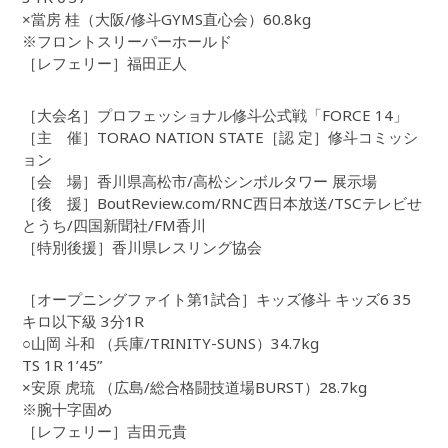
×當房 桂（大阪/修斗GYMS直心会）60.8kg
※フロントスリーパーホールド
［レフェリー］福田正人
［大会名］プロフェッショナル修斗公式戦「FORCE 14」
［主 催］TORAO NATION STATE［認 定］修斗コミッシ
ョン
［会 場］香川県高松市/高松シンボルタワー 展示場
［後 援］BoutReview.com/RNC西日本放送/TSCテレビせ
とうち/四国新聞社/FM香川
［特別後援］香川県レスリング協会
［オープニングファイト第1試合］キッズ修斗 キッズ6 35
キロ以下級 3分1R
○山岡 斗和 （兵庫/TRINITY-SUNS）34.7kg
TS 1R 1’45”
×安原 虎琉 （広島/総合格闘技道場BURST）28.7kg
※腕十字固め
［レフェリー］吉田元貴