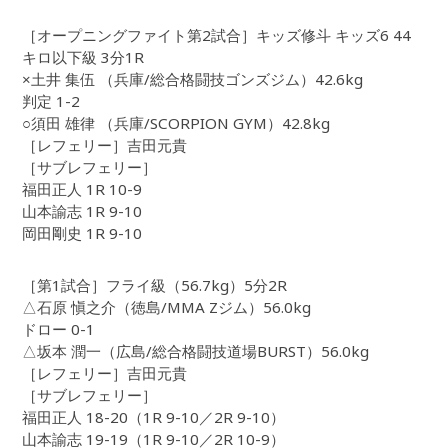
［オープニングファイト第2試合］キッズ修斗 キッズ6 44
キロ以下級 3分1R
×土井 集伍 （兵庫/総合格闘技ゴンズジム）42.6kg
判定 1-2
○須田 雄律 （兵庫/SCORPION GYM）42.8kg
［レフェリー］吉田元貴
［サブレフェリー］
福田正人 1R 10-9
山本諭志 1R 9-10
岡田剛史 1R 9-10
［第1試合］フライ級（56.7kg）5分2R
△石原 愼之介（徳島/MMA Zジム）56.0kg
ドロー 0-1
△坂本 潤一（広島/総合格闘技道場BURST）56.0kg
［レフェリー］吉田元貴
［サブレフェリー］
福田正人 18-20（1R 9-10／2R 9-10）
山本諭志 19-19（1R 9-10／2R 10-9）