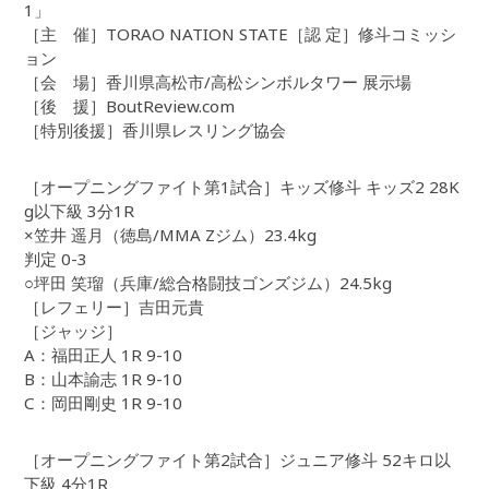
1」
［主 催］TORAO NATION STATE［認 定］修斗コミッシ
ョン
［会 場］香川県高松市/高松シンボルタワー 展示場
［後 援］BoutReview.com
［特別後援］香川県レスリング協会
［オープニングファイト第1試合］キッズ修斗 キッズ2 28K
g以下級 3分1R
×笠井 遥月（徳島/MMA Zジム）23.4kg
判定 0-3
○坪田 笑瑠（兵庫/総合格闘技ゴンズジム）24.5kg
［レフェリー］吉田元貴
［ジャッジ］
A：福田正人 1R 9-10
B：山本諭志 1R 9-10
C：岡田剛史 1R 9-10
［オープニングファイト第2試合］ジュニア修斗 52キロ以
下級 4分1R