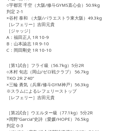
○宇都宮 千空（大阪/修斗GYMS直心会）50.9kg
判定 2-1
×谷村 泰和 （大阪/パラエストラ東大阪）49.3kg
［レフェリー］吉田元貴
［ジャッジ］
A：福田正人 1R 10-9
B：山本諭志 1R 9-10
C：岡田剛史 1R 10-10
［第1試合］フライ級（56.7kg）5分2R
○木村 旬志（岡山/ゼロ戦クラブ） 56.7kg
TKO 2R 2’40”
×三輪 勇気（兵庫/修斗GYM神戸）56.3kg
※スラムによるレフェリーストップ
［レフェリー］吉田元貴
［第2試合］ウエルター級（77.1kg）5分2R
×岡野”Garcia”史詩（愛媛/HOPE）76.5kg
判定 0-3