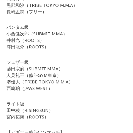
黒部和沙（TRIBE TOKYO M.M.A）
長崎孟志（フリー）
バンタム級
小西健次郎（SUBMIT MMA）
井村光（ROOTS）
澤田龍介（ROOTS）
フェザー級
藤田宗滴（SUBMIT MMA）
人見礼王（修斗GYM東京）
堺優大（TRIBE TOKYO M.M.A）
西嶋珀（JAWS WEST）
ライト級
田中稜（RISINGSUN）
宮内拓海（ROOTS）
【ビギナー修斗ワンマッチ】