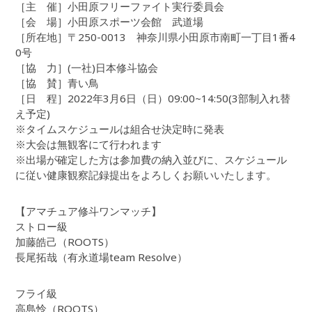
［主 催］小田原フリーファイト実行委員会
［会 場］小田原スポーツ会館 武道場
［所在地］〒250-0013 神奈川県小田原市南町一丁目1番4
0号
［協 力］(一社)日本修斗協会
［協 賛］青い鳥
［日 程］2022年3月6日（日）09:00~14:50(3部制入れ替
え予定)
※タイムスケジュールは組合せ決定時に発表
※大会は無観客にて行われます
※出場が確定した方は参加費の納入並びに、スケジュール
に従い健康観察記録提出をよろしくお願いいたします。
【アマチュア修斗ワンマッチ】
ストロー級
加藤皓己（ROOTS）
長尾拓哉（有永道場team Resolve）
フライ級
高島怜（ROOTS）