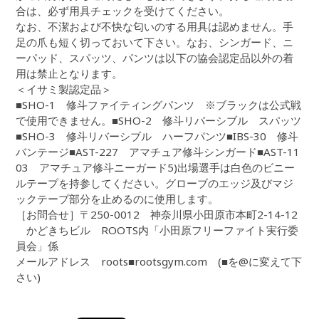
合は、必ず用具チェックを受けてください。
なお、不潔および不快な匂いのする用具は認めません。手
足の爪も短く切っておいて下さい。なお、シンガード、ニ
ーパッド、スパッツ、パンツは以下の協会認定品以外の着
用は禁止となります。
＜イサミ製認定品＞
■SHO-1 修斗ファイティングパンツ ※ブラックは公式戦
で使用できません。■SHO-2 修斗リバーシブル スパッツ
■SHO-3 修斗リバーシブル ハーフパンツ■IBS-30 修斗
バンテージ■AST-227 アマチュア修斗シンガード■AST-11
03 アマチュア修斗ニーガード5)出場選手は白色のビニー
ルテープを持参してください。グローブのエッジ及びマジ
ックテープ部分を止めるのに使用します。
［お問合せ］〒250-0012 神奈川県小田原市本町2-14-12
かどきちビル ROOTS内「小田原フリーファイト実行委
員会」係
メールアドレス roots■rootsgym.com (■を@に変えて下
さい)