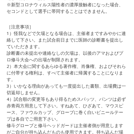
※新型コロナウィルス陽性者の濃厚接触者になった場合、
セコンドとして選手に帯同することはできません。
［注意事項］
1）怪我などで欠場となる場合は、主催者まですみやかに連
絡して下さい。また試合前日までに医師の診断書を提出し
ていただきます。
診断書の未提出や連絡なしの欠場は、以後のアマおよびプ
ロ修斗大会への出場が制限されます。
2）本大会に関するあらゆる著作権、肖像権、およびそれら
に付帯する権利は、すべて主催者に帰属することになりま
す。
3）いかなる理由があっても一度提出した書類、出場費は一
切返却しません。
4）試合順の変更等もあり得るためスパッツ、パンツは必ず
赤青両方用意して下さい。すねあて、ひざあて、マウスピ
ース、ファウルカップ、グローブに巻く白いビニールテー
プは各自でご用意下さい。
修斗グローブと修斗ヘッドガードは主催者側が用意します
がご自分が持ち込んだものも使用できます。持ち込んだ場