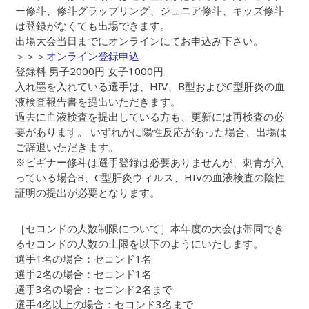
ー修斗、修斗グラップリング、ジュニア修斗、キッズ修斗
は登録がなくても出場できます。
出場大会当日までにオンラインにてお申込み下さい。
＞＞＞
オンライン登録申込
登録料 男子2000円 女子1000円
入れ墨を入れている選手は、HIV、B型およびC型肝炎の血
液検査報告書を提出いただきます。
過去に血液検査を提出している方も、更新には再検査の必
要があります。 いずれかに陽性反応があった場合、出場は
ご辞退いただきます。
※ビギナー修斗は選手登録は必要ありませんが、刺青が入
っている場合B、C型肝炎ウィルス、HIVの血液検査の陰性
証明の提出が必要となります。
［セコンドの人数制限について］本年度の大会は帯同でき
るセコンドの人数の上限を以下のようにいたします。
選手1名の場合：セコンド1名
選手2名の場合：セコンド1名
選手3名の場合：セコンド2名まで
選手4名以上の場合：セコンド3名まで