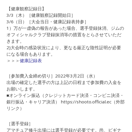
【健康観察記録日】
3/3（木）［健康観察記録開始日］
3/6（日）［大会当日・健康記録表持参］
1）万が一虚偽の報告があった場合、選手登録抹消、ジムの
オフィシャルクラブ登録抹消等の措置をとらさせていただ
きます。
2)大会時の感染状況により、更なる厳正な陰性証明が必要
になる場合もあります。
＞＞＞
健康記録表
［参加費入金締め切り］2022年3月2日（水）
出場の確定した選手の方は上記の日程まで参加費の入金を
お願いします。
■オンライン振込（クレジットカード決済・コンビニ決済・
銀行振込・キャリア決済） https://shooto.official.ec（外部
リンク）
［選手登録］
アマチュア修斗出場には選手登録が必要です。尚、ビギナ