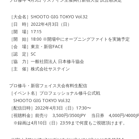
［大会名］SHOOTO GIG TOKYO Vol.32
［日 時］2022年4月3日（日）
［開 場］17:15
［開 始］18:00 ※開場中にオープニングファイトを実施予定
［会 場］東京・新宿FACE
［認 定］SC
［協 力］一般社団法人 日本修斗協会
［主 催］株式会社サステイン
プロ修斗・新宿フェイス大会有料生配信
［イベント名］プロフェッショナル修斗公式戦
SHOOTO GIG TOKYO Vol.32
［配信日時］2022年4月3日（日）17:30〜
［視聴料金］前売り 3,500円/3500JPY 当日券 4,000円/4000JP
※録画は4月10日（日）23:59まで何度もご視聴頂けます。