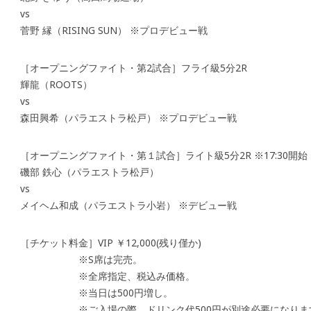
vs
菅野 縁（RISING SUN） ※プロデビュー戦
［オープニングファイト・第2試合］フライ級5分2R
輝龍（ROOTS）
vs
森田興希（パラエストラ松戸） ※プロデビュー戦
［オープニングファイト・第１試合］ライト級5分2R ※17:30開始
磯部 鉄心（パラエストラ松戸）
vs
メイヘム和成（パラエストラ小岩） ※デビュー戦
［チケット料金］VIP ￥12,000(残り僅か)
※S席は完売。
※全席指定、税込み価格。
※当日は500円増し。
※ご入場の際、ドリンク代500円が別途必要になりま