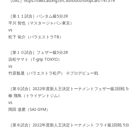
［URL］https://twitcasting.tv/c:xshooto/shopcart/141314
［第１１試合］バンタム級5分2R
平川 智也（マスタージャパン東京）
vs
松下 祐介（パラエストラTB）
［第１０試合］フェザー級5分2R
浜松ヤマト（T-grip TOKYO）
vs
竹原魁晟（パラエストラ松戸） ※プロデビュー戦
［第９試合］2022年度新人王決定トーナメントフェザー級2回戦 5
椿 飛鳥（トライデントジム）
vs
岡田 達磨（SAI-GYM）
［第８試合］2022年度新人王決定トーナメント フライ級2回戦 5分