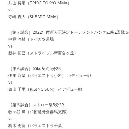
片山 将宏（TRIBE TOKYO MMA）
vs
寺嶋 直人（SUBMIT MMA）
［第７試合］2022年度新人王決定トーナメントバンタム級2回戦 5
中桐 涼輔（トイカツ道場）
vs
新井 拓巳（ストライプル新百合ヶ丘）
［第６試合］65kg契約5分2R
伊集 龍皇（パラエストラ小岩） ※デビュー戦
vs
猿山 千里（RISING SUN） ※デビュー戦
［第５試合］ストロー級5分2R
牧ヶ谷 篤（和術慧舟會群馬支部）
vs
梅木 勇徳（パラエストラ千葉）