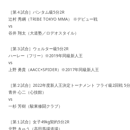
［第４試合］バンタム級5分2R
辻村 秀綱（TRIBE TOKYO MMA） ※デビュー戦
vs
谷井 翔太（大道塾／ロデオスタイル）
［第３試合］ウェルター級5分2R
ハーレー（フリー）※2019年同級新人王
vs
上野 勇貴（AACC×SPIDER）※2017年同級新人王
［第２試合］2022年度新人王決定トーナメント フライ級2回戦 5分
青井 心二（心技館）
vs
一杉 芳樹（駿東修闘クラブ）
［第１試合］女子49kg契約5分2R
北野 きゅう（高田馬場道場）