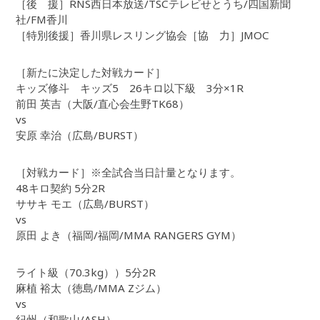
［後 援］RNS西日本放送/TSCテレビせとうち/四国新聞
社/FM香川
［特別後援］香川県レスリング協会［協 力］JMOC
［新たに決定した対戦カード］
キッズ修斗 キッズ5 26キロ以下級 3分×1R
前田 英吉（大阪/直心会生野TK68）
vs
安原 幸治（広島/BURST）
［対戦カード］※全試合当日計量となります。
48キロ契約 5分2R
ササキ モエ（広島/BURST）
vs
原田 よき（福岡/福岡/MMA RANGERS GYM）
ライト級（70.3kg））5分2R
麻植 裕太（徳島/MMA Zジム）
vs
紀州（和歌山/ASH）