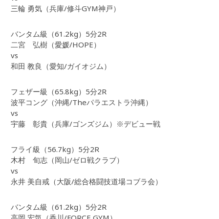
三輪 勇気（兵庫/修斗GYM神戸）
バンタム級（61.2kg）5分2R
二宮 弘樹（愛媛/HOPE）
vs
和田 教良（愛知/ガイオジム）
フェザー級（65.8kg）5分2R
波平コング（沖縄/Theパラエストラ沖縄）
vs
宇藤 彰貴（兵庫/ゴンズジム）※デビュー戦
フライ級（56.7kg）5分2R
木村 旬志（岡山/ゼロ戦クラブ）
vs
永井 美自戒（大阪/総合格闘技道場コブラ会）
バンタム級（61.2kg）5分2R
高岡 宏気（香川/FORCE GYM）