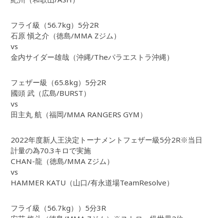
フライ級（56.7kg）5分2R
石原 愼之介（徳島/MMA Zジム）
vs
金内サイダー雄哉（沖縄/Theパラエストラ沖縄）
フェザー級（65.8kg）5分2R
國頭 武（広島/BURST）
vs
田主丸 航（福岡/MMA RANGERS GYM）
2022年度新人王決定トーナメントフェザー級5分2R※当日
計量の為70.3キロで実施
CHAN-龍（徳島/MMA Zジム）
vs
HAMMER KATU（山口/有永道場TeamResolve）
フライ級（56.7kg））5分3R