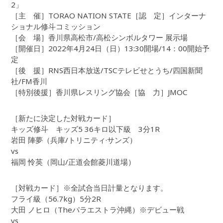
2」
［主 催］TORAO NATION STATE［認 定］インターナ
ショナル修斗コミッション
［会 場］香川県高松市/高松シンボルタワー 展示場
［開催日］2022年4月24日（日）13:30開場/14：00開始予
定
［後 援］RNS西日本放送/TSCテレビせとうち/四国新聞
社/FM香川
［特別後援］香川県レスリング協会［協 力］JMOC
［新たに決定した対戦カード］
キッズ修斗 キッズ5 36キロ以下級 3分1R
岩田 陣夢（兵庫/トリニティ·サンズ）
vs
福岡 怜英（岡山/正道会館菱川道場）
［対戦カード］※全試合当日計量となります。
フライ級（56.7kg）5分2R
大田 ノヒロ（Theパラエストラ沖縄）※デビュー戦
vs