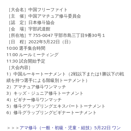
［大会名］中国フリーファイト
［主 催］中国アマチュア修斗委員会
［認 定］日本修斗協会
［会 場］宇部武道館
［所在地］〒755-0047 宇部市島三丁目9番30号１
［日 程］2022年5月22日（日）
10:00 選手集合時間
11:00 ルールミーティング
11:30 試合開始予定
［大会内容］
1）中国ルーキートーナメント（2戦以下または1勝以下の戦
績を持つ選手による階級別トーナメント）
2）アマチュア修斗ワンマッチ
3）キッズ・ジュニア修斗トーナメント
4）ビギナー修斗ワンマッチ
5）修斗グラップリングエキスパートトーナメント
6）修斗グラップリングビギナートーナメント
＞＞＞
アマ修斗（一般・初級・児童・組技）5月22日 ワン