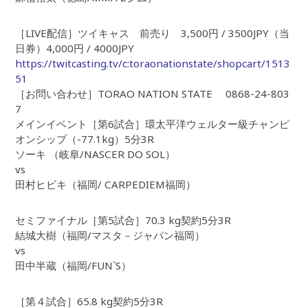
［LIVE配信］ツイキャス 前売り 3,500円 / 3500JPY（当
日券）4,000円 / 4000JPY
https://twitcasting.tv/c:toraonationstate/shopcart/1513
51
［お問い合わせ］TORAO NATION STATE 0868-24-803
7
メインイベント［第6試合］環太平洋ウェルター級チャンピ
オンシップ（-77.1kg）5分3R
ソーキ （岐阜/NASCER DO SOL）
vs
田村ヒビキ（福岡/ CARPEDIEM福岡）
セミファイナル［第5試合］70.3 kg契約5分3R
結城大樹（福岡/マスタ－ジャパン福岡）
vs
田中半蔵（福岡/FUN`S）
［第４試合］65.8 kg契約5分3R