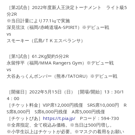
［第2試合］2022年度新人王決定トーナメント ライト級5
分2R
※当日計量により77.1㎏で実施
深見弦汰（福岡/赤崎道場A-SPIRIT）※デビュー戦
vs
スモーキー（広島/ＴＫエスペランサ）
［第1試合］61.2Kg契約5分2R
永留惇平（福岡/MMA Rangers Gym）※デビュー戦
vs
大谷あっくんボンバー（熊本/TATORU）※デビュー戦
［開催日］2022年5月15日（日）［開場/開始］13：30/1
4：00
［チケット料金］VIP席12,000円残僅 SRS席10,000円 R
S席8,000円 S席6,000円残僅 A席5,000円残僅
［チケットぴあ］
https://t.pia.jp/
Pコード：594-730
※全席指定、全て税込み価格。※当日は500円増し。
※小学生以上はチケットが必要。※マスクの着用をお願い