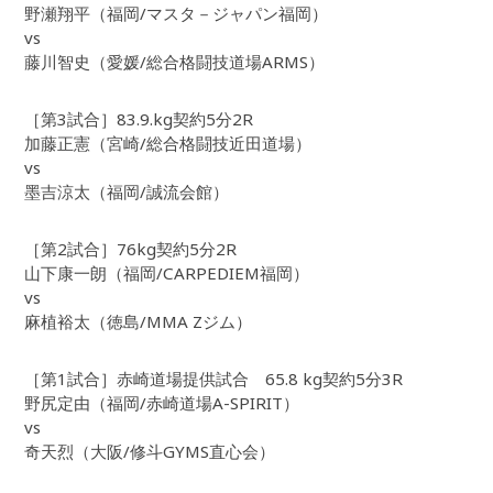
野瀬翔平（福岡/マスタ－ジャパン福岡）
vs
藤川智史（愛媛/総合格闘技道場ARMS）
［第3試合］83.9.kg契約5分2R
加藤正憲（宮崎/総合格闘技近田道場）
vs
墨吉涼太（福岡/誠流会館）
［第2試合］76kg契約5分2R
山下康一朗（福岡/CARPEDIEM福岡）
vs
麻植裕太（徳島/MMA Zジム）
［第1試合］赤崎道場提供試合 65.8 kg契約5分3R
野尻定由（福岡/赤崎道場A-SPIRIT）
vs
奇天烈（大阪/修斗GYMS直心会）