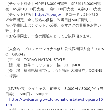
［チケット料金］VIP席18,000円完売 SRS席15,000円完
売 RS席10,000円完売 S席8,000円完売 A席6,000完売
［チケットぴあ］
https://t.pia.jp/
Pコード：594-730
※全席指定、全て税込み価格。※当日は500円増し。
※小学生以上はチケットが必要。※マスクの着用をお願い
致します。
※お客様同士、一定の距離をとってご観戦頂きます。
［大会名］プロフェッショナル修斗公式戦福岡大会「TORA
O GIG04」
［主 催］TORAO NATION STATE
［認 定］修斗コミッション［協 力］JMOC
［会 場］福岡県福岡市/よしもと福岡 大和証券／CONNE
CT劇場
［LIVE配信］ツイキャス 前売り 3,000円 / 3000JPY（当
日券）3,500円 / 3500JPY
https://twitcasting.tv/c:toraonationstate/shopcart/15
1341