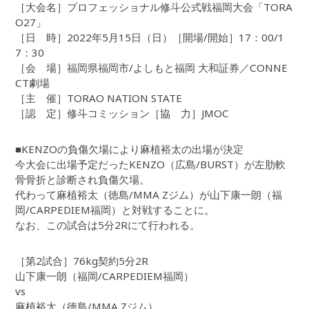
［大会名］プロフェッショナル修斗公式戦福岡大会「TORA
O27」
［日 時］2022年5月15日（日）［開場/開始］17：00/1
7：30
［会 場］福岡県福岡市/よしもと福岡 大和証券／CONNE
CT劇場
［主 催］TORAO NATION STATE
［認 定］修斗コミッション［協 力］JMOC
■KENZOの負傷欠場により麻植裕太の出場が決定
今大会に出場予定だったKENZO（広島/BURST）が左肋軟
骨骨折と診断され負傷欠場。
代わって麻植裕太（徳島/MMA Zジム）が山下康一朗（福
岡/CARPEDIEM福岡）と対戦することに。
なお、この試合は5分2Rにて行われる。
［第2試合］76kg契約5分2R
山下康一朗（福岡/CARPEDIEM福岡）
vs
麻植裕太（徳島/MMA Zジム）