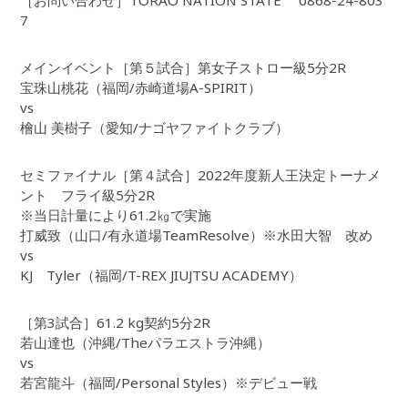
［お問い合わせ］TORAO NATION STATE 0868-24-803
7
メインイベント［第５試合］第女子ストロー級5分2R
宝珠山桃花（福岡/赤崎道場A-SPIRIT）
vs
檜山 美樹子（愛知/ナゴヤファイトクラブ）
セミファイナル［第４試合］2022年度新人王決定トーナメ
ント フライ級5分2R
※当日計量により61.2㎏で実施
打威致（山口/有永道場TeamResolve）※水田大智 改め
vs
KJ Tyler（福岡/T-REX JIUJTSU ACADEMY）
［第3試合］61.2 kg契約5分2R
若山達也（沖縄/Theパラエストラ沖縄）
vs
若宮龍斗（福岡/Personal Styles）※デビュー戦