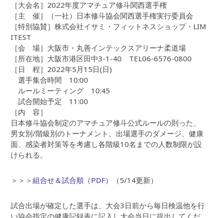
［大会名］2022年度アマチュア修斗関西選手権
［主 催］（一社）日本修斗協会関西選手権実行委員会
［特別協賛］株式会社イサミ・フィットネスショップ・LIM
ITEST
［会 場］大阪市・丸善インテックスアリーナ柔道場
［所在地］大阪市港区田中3-1-40 TEL06-6576-0800
［日 程］2022年5月15日(日)
選手集合時間 10:00
ルールミーティング 10:45
試合開始予定 11:00
［内 容］
日本修斗協会制定のアマチュア修斗公式ルールの則った、
男女別/階級別のトーナメント。出場選手のダメージ、健康
面、感染者対策等を考慮し各階級10名までの人数制限が設
けられる。
＞＞＞
組合せ＆試合順（PDF）
（5/14更新）
試合出場が確定した選手は、大会3日前から毎日検温他を行
い協会指定の健康記録表に記入し大会当日に提出してくだ