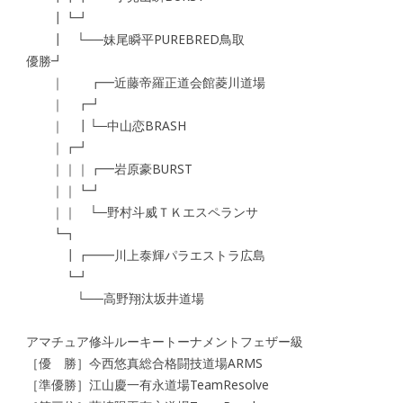
┃┗┛
┃ └──妹尾瞬平PUREBRED鳥取
優勝┛
｜ ┏━近藤帝羅正道会館菱川道場
｜ ┏┛
｜ ┃└─中山恋BRASH
｜┏┛
｜｜｜┏━岩原豪BURST
｜｜┗┛
｜｜ └─野村斗威ＴＫエスペランサ
┗┓
┃┏━━川上泰輝パラエストラ広島
┗┛
└──高野翔汰坂井道場
アマチュア修斗ルーキートーナメントフェザー級
［優 勝］今西悠真総合格闘技道場ARMS
［準優勝］江山慶一有永道場TeamResolve