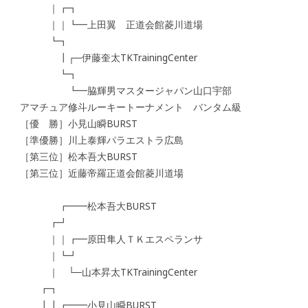
｜┏┓
｜｜┗━上田翼 正道会館菱川道場
┗┓
┃┌─伊藤奎太TKTrainingCenter
┗┓
┗━脇輝男マスタージャパン山口宇部
アマチュア修斗ルーキートーナメント バンタム級
［優 勝］小見山瞬BURST
［準優勝］川上泰輝パラエストラ広島
［第三位］松本吾大BURST
［第三位］近藤帝羅正道会館菱川道場
┏━━松本吾大BURST
┏┛
｜｜┏━原田隼人ＴＫエスペランサ
｜┗┛
｜ └─山本昇太TKTrainingCenter
┏┓
┃┃┏━━小見山瞬BURST