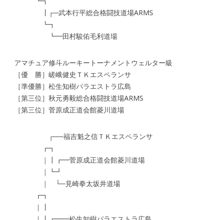
┗┓
┃┌─武本行平総合格闘技道場ARMS
┗┓
┗━田村駿佑毛利道場
アマチュア修斗ルーキートーナメントウェルター級
［優 勝］嵯峨健史ＴＫエスペランサ
［準優勝］松生知樹パラエストラ広島
［第三位］秋元勇毅総合格闘技道場ARMS
［第三位］菅原成正道会館菱川道場
┌──福吉魁之信ＴＫエスペランサ
┏┓
｜┃┏━菅原成正道会館菱川道場
｜┗┛
｜ └─見崎拳太坂井道場
┏┓
｜┃
｜┃┏━━松生知樹パラエストラ広島