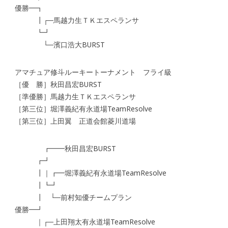
優勝━┓
┃┌─馬越力生ＴＫエスペランサ
┗┛
└─濱口浩大BURST
アマチュア修斗ルーキートーナメント フライ級
［優 勝］秋田昌宏BURST
［準優勝］馬越力生ＴＫエスペランサ
［第三位］堀澤義紀有永道場TeamResolve
［第三位］上田翼 正道会館菱川道場
┏━━秋田昌宏BURST
┏┛
┃｜┏━堀澤義紀有永道場TeamResolve
┃┗┛
┃ └─前村知優チームプラン
優勝━┛
｜┌─上田翔太有永道場TeamResolve