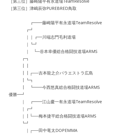
［第三位］藤崎陽平有永道場TeamResolve
［第三位］津嶋辰弥PUREBRED鳥取
┏━━藤崎陽平有永道場TeamResolve
┏┛
｜｜┏━川端志門毛利道場
｜┗┛
｜ └─谷本幸優総合格闘技道場ARMS
┏┓
┃┃
┃┃┌──吉本龍之介パラエストラ広島
┃┗┓
┃ ┗━━今西悠真総合格闘技道場ARMS
優勝━┛
｜ ┏━━江山慶一有永道場TeamResolve
｜┏┛
｜┃└──梅本捷平総合格闘技道場ARMS
┗┛
｜┌──田中竜太DOPEMMA