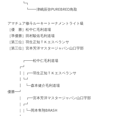
┗┓
┗━━津嶋辰弥PUREBRED鳥取
アマチュア修斗ルーキートーナメントライト級
［優 勝］松中仁毛利道場
［準優勝］田村駿佑毛利道場
［第三位］羽生正知ＴＫエスペランサ
［第三位］宮本芳洋マスタージャパン山口宇部
┏━━松中仁毛利道場
┏┛
┃｜┏━羽生正知ＴＫエスペランサ
┃┗┛
┃ └─森本健介毛利道場
優勝━┛
｜ ┏━宮本芳洋マスタージャパン山口宇部
｜┏┛
｜｜└─岡本隼翔BRASH