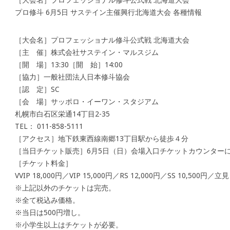
プロ修斗 6月5日 サステイン主催興行北海道大会 各種情報
［大会名］プロフェッショナル修斗公式戦 北海道大会
［主 催］株式会社サステイン・マルスジム
［開 場］13:30［開 始］14:00
［協力］一般社団法人日本修斗協会
［認 定］SC
［会 場］サッポロ・イーワン・スタジアム
札幌市白石区栄通14丁目2-35
TEL： 011-858-5111
［アクセス］地下鉄東西線南郷13丁目駅から徒歩４分
［当日チケット販売］6月5日（日）会場入口チケットカウンターにて
［チケット料金］
VVIP 18,000円／VIP 15,000円／RS 12,000円／SS 10,500円／立見
※上記以外のチケットは完売。
※全て税込み価格。
※当日は500円増し。
※小学生以上はチケットが必要。