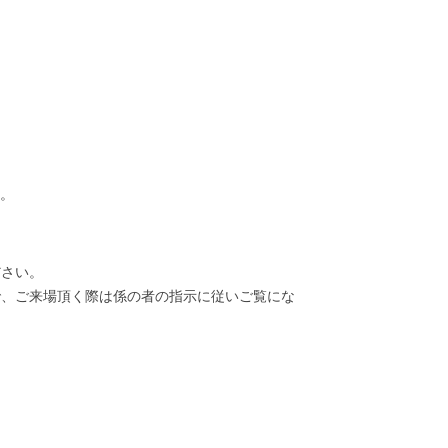
信。
ださい。
で、ご来場頂く際は係の者の指示に従いご覧にな