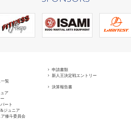
アマ
申請書類
新人王決定戦エントリー
ス一覧
決算報告書
チュア
ナー
スパート
&ジュニア
ュア修斗委員会