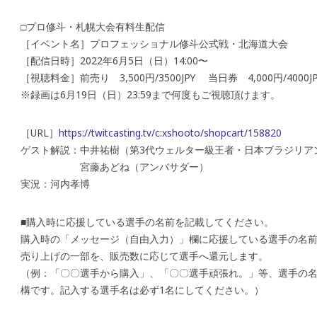
□プロ修斗・札幌大会有料生配信
［イベント名］プロフェッショナル修斗公式戦・北海道大会
［配信日時］2022年6月5日（日）14:00〜
［視聴料金］前売り 3,500円/3500JPY 当日券 4,000円/4000JP
※録画は6月19日（日）23:59まで何度もご視聴頂けます。
［URL］
https://twitcasting.tv/c:xshooto/shopcart/158820
ゲスト解説：中井祐樹（第3代ウェルター級王者・日本ブラジリア
宮藤あどね（アンバサダー）
実況：河内孝博
■購入時に応援している選手の名前を記載してください。
購入時の「メッセージ（自由入力）」欄に応援している選手の名
売り上げの一部を、販売数に応じて選手へ還元します。
（例：「〇〇選手から購入」、「〇〇選手頑張れ。」等、選手の
構です。記入する選手名は必ず1名にしてください。）