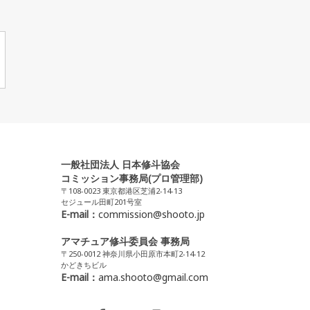
一般社団法人 日本修斗協会
コミッション事務局(プロ管理部)
〒108-0023 東京都港区芝浦2-14-13
セジュール田町201号室
E-mail：
commission@shooto.jp
アマチュア修斗委員会 事務局
〒250-0012 神奈川県小田原市本町2-14-12
かどきちビル
E-mail：
ama.shooto@gmail.com