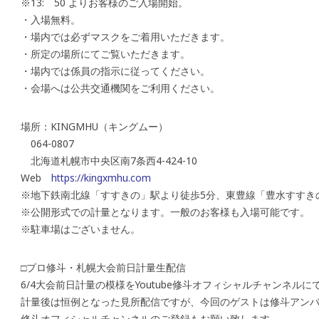
※13: 50 よりお客様のご入場開始。
・入場無料。
・場内では必ずマスクをご着用いただきます。
・所定の場所にてご覧いただきます。
・場内では係員の指示に従ってください。
・会場へは公共交通機関をご利用ください。
場所：KINGMHU（キングムー）
064-0807
北海道札幌市中央区南7条西4-424-10
Web
https://kingxmhu.com
※地下鉄南北線「すすきの」駅より徒歩5分、東豊線「豊水すすき
※公開形式での計量となります。一般のお客様も入場可能です。
※駐車場はございません。
□プロ修斗・札幌大会前日計量生配信
6/4大会前日計量の模様をYoutube修斗オフィシャルチャンネル
計量後は恒例となった見所配信ですが、今回のゲストは修斗アン
修斗オフィシャルチャンネルのご登録もお願い致します。