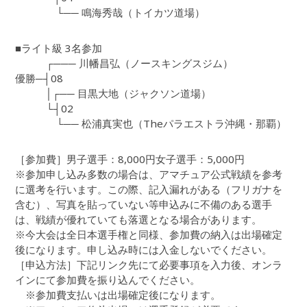
└── 鳴海秀哉（トイカツ道場）
■ライト級 3名参加
┌─── 川幡昌弘（ノースキングスジム）
優勝─┤08
│┌── 目黒大地（ジャクソン道場）
└┤02
└── 松浦真実也（Theパラエストラ沖縄・那覇）
［参加費］男子選手：8,000円女子選手：5,000円
※参加申し込み多数の場合は、アマチュア公式戦績を参考
に選考を行います。この際、記入漏れがある（フリガナを
含む）、写真を貼っていない等申込みに不備のある選手
は、戦績が優れていても落選となる場合があります。
※今大会は全日本選手権と同様、参加費の納入は出場確定
後になります。申し込み時には入金しないでください。
［申込方法］下記リンク先にて必要事項を入力後、オンラ
インにて参加費を振り込んでください。
※参加費支払いは出場確定後になります。