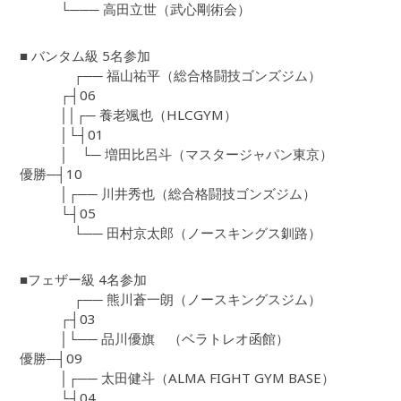
└─── 高田立世（武心剛術会）
■ バンタム級 5名参加
┌── 福山祐平（総合格闘技ゴンズジム）
┌┤06
││┌─ 養老颯也（HLCGYM）
│└┤01
│ └─ 増田比呂斗（マスタージャパン東京）
優勝─┤10
│┌── 川井秀也（総合格闘技ゴンズジム）
└┤05
└── 田村京太郎（ノースキングス釧路）
■フェザー級 4名参加
┌── 熊川蒼一朗（ノースキングスジム）
┌┤03
│└── 品川優旗 （ベラトレオ函館）
優勝─┤09
│┌── 太田健斗（ALMA FIGHT GYM BASE）
└┤04