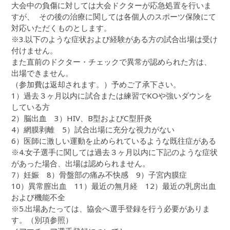
大会中の負傷に対しては大会ドクターが応急処置を行いま
すが、 その後の治療に関しては各個人のスポーツ保険にて
対応いただくものとします。
※3.以下のような症状および経験がある方の試合出場は受け
付けません。
また直前のドクター・チェックで異常が認められた方は、
出場できません。
（参加費は返却されます。）予めご了承下さい。
1）過去３ヶ月以内に試合または練習でKOや強いダウンを
している方
2）脳出血 3）HIV、B型およびC型肝炎
4）網膜剥離 5）試合出場に充分な視力がない
6）医師に激しい運動を止められているような既往症がある
※4.女子選手に関しては過去３ヶ月以内に下記のような症状
があった場合、出場は認められません。
7）妊娠 8）骨盤部の痛み不快感 9）子宮内膜症
10）異常膣出血 11）最近の無月経 12）最近の乳房出血
および機能不全
※5.出場あたっては、協会へ選手登録を行う必要がありま
す。（別項参照）