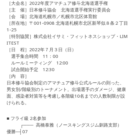
［大会名］2022年度アマチュア修斗北海道選手権
［主 催］日本修斗協会 北海道選手権実行委員会
［会 場］北海道札幌市／札幌市北区体育館
［所在地］〒001-0908 北海道札幌市北区新琴似８条２丁目
1-25
［特別協賛］株式会社イサミ・フィットネスショップ・LIM
ITEST
［日 程］2022年７月３日（日）
選手集合時間 11：00
ルールミーティング 12:00
試合開始予定 12:30
［内 容］
日本修斗協会制定のアマチュア修斗公式ルールの則った、
男女別/階級別のトーナメント。出場選手のダメージ、健康
面、感染者対策等を考慮し各階級10名までの人数制限が設
けられる。
■ フライ級 2名参加
┌─── 高橋泰雅（ノースキングスジム釧路支部）
優勝─┤07