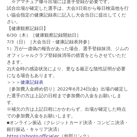
※アマチュア修斗出場には選手登録が必要です。
試合出場が確定した選手は、大会3日前から毎日検温他を行
い協会指定の健康記録表に記入し大会当日に提出してくだ
さい。
【健康観察記録日】
6/30（木）［健康観察記録開始日］
7/3（日）［大会当日・健康記録表持参］
1）万が一虚偽の報告があった場合、選手登録抹消、ジムの
オフィシャルクラブ登録抹消等の措置をとらさせていただ
きます。
2)大会時の感染状況により、更なる厳正な陰性証明が必要
になる場合もあります。
＞＞＞
健康記録表
［参加費入金締め切り］2022年6月24日(金) 出場の確定し
た選手の方は上記の日程まで参加費の入金をお願いしま
す。
※補欠の方は上記日程にかかわらず、出場が確定した時点
での参加費入金をお願いします。
■オンライン振込（クレジットカード決済・コンビニ決済・
銀行振込・キャリア決済）
https://shooto.official.ec
（外部リンク）