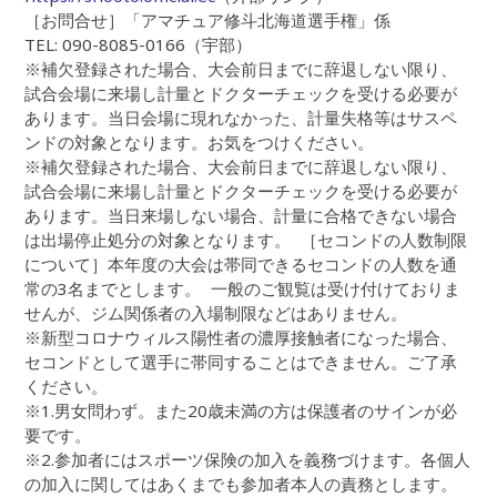
［お問合せ］「アマチュア修斗北海道選手権」係
TEL: 090-8085-0166（宇部）
※補欠登録された場合、大会前日までに辞退しない限り、
試合会場に来場し計量とドクターチェックを受ける必要が
あります。当日会場に現れなかった、計量失格等はサスペ
ンドの対象となります。お気をつけください。
※補欠登録された場合、大会前日までに辞退しない限り、
試合会場に来場し計量とドクターチェックを受ける必要が
あります。当日来場しない場合、計量に合格できない場合
は出場停止処分の対象となります。 ［セコンドの人数制限
について］本年度の大会は帯同できるセコンドの人数を通
常の3名までとします。 一般のご観覧は受け付けておりま
せんが、ジム関係者の入場制限などはありません。
※新型コロナウィルス陽性者の濃厚接触者になった場合、
セコンドとして選手に帯同することはできません。ご了承
ください。
※1.男女問わず。また20歳未満の方は保護者のサインが必
要です。
※2.参加者にはスポーツ保険の加入を義務づけます。各個人
の加入に関してはあくまでも参加者本人の責務とします。