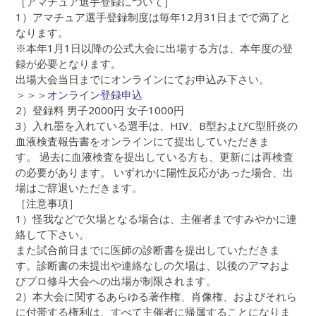
［アマチュア選手登録について］
1）アマチュア選手登録制度は毎年12月31日までで満了と
なります。
※本年1月1日以降の公式大会に出場する方は、本年度の登
録が必要となります。
出場大会当日までにオンラインにてお申込み下さい。
＞＞＞
オンライン登録申込
2）登録料 男子2000円 女子1000円
3）入れ墨を入れている選手は、HIV、B型およびC型肝炎の
血液検査報告書をオンラインにて提出していただきま
す。 過去に血液検査を提出している方も、更新には再検査
の必要があります。 いずれかに陽性反応があった場合、出
場はご辞退いただきます。
［注意事項］
1）怪我などで欠場となる場合は、主催者まですみやかに連
絡して下さい。
また試合前日までに医師の診断書を提出していただきま
す。診断書の未提出や連絡なしの欠場は、以後のアマおよ
びプロ修斗大会への出場が制限されます。
2）本大会に関するあらゆる著作権、肖像権、およびそれら
に付帯する権利は、すべて主催者に帰属することになりま