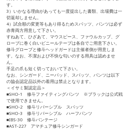
す。
3）いかなる理由があっても一度提出した書類、出場費は一
切返却しません。
4）試合順の変更等もあり得るためスパッツ、パンツは必ず
赤青両方用意して下さい。
すねあて、ひざあて、マウスピース、ファウルカップ、グ
ローブに巻く白いビニールテープは各自でご用意下さい。
修斗グローブと修斗ヘッドガードは主催者側が用意しま
す。なお、不潔および不快な匂いのする用具は認めませ
ん。
手足の爪も短く切っておいて下さい。
なお、シンガード、ニーパッド、スパッツ、パンツは以下
の協会認定品以外の着用は禁止となります。
＜イサミ製認定品＞
■SHO-1 修斗ファイティングパンツ ※ブラックは公式戦
で使用できません。
■SHO-2 修斗リバーシブル スパッツ
■SHO-3 修斗リバーシブル ハーフパンツ
■IBS-30 修斗バンテージ
■AST-227 アマチュア修斗シンガード