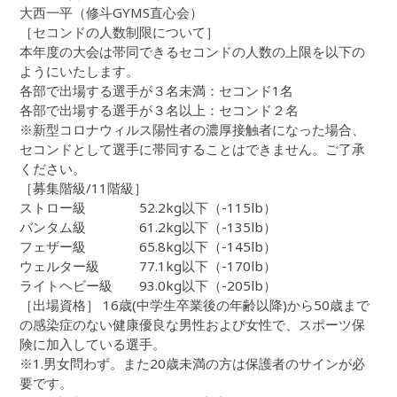
大西一平（修斗GYMS直心会）
［セコンドの人数制限について］
本年度の大会は帯同できるセコンドの人数の上限を以下の
ようにいたします。
各部で出場する選手が３名未満：セコンド1名
各部で出場する選手が３名以上：セコンド２名
※新型コロナウィルス陽性者の濃厚接触者になった場合、
セコンドとして選手に帯同することはできません。ご了承
ください。
［募集階級/11階級］
ストロー級 52.2kg以下（-115lb）
バンタム級 61.2kg以下（-135lb）
フェザー級 65.8kg以下（-145lb）
ウェルター級 77.1kg以下（-170lb）
ライトヘビー級 93.0kg以下（-205lb）
［出場資格］ 16歳(中学生卒業後の年齢以降)から50歳まで
の感染症のない健康優良な男性および女性で、スポーツ保
険に加入している選手。
※1.男女問わず。また20歳未満の方は保護者のサインが必
要です。