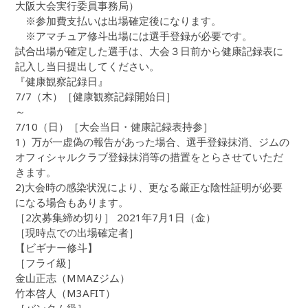
大阪大会実行委員事務局）
※参加費支払いは出場確定後になります。
※アマチュア修斗出場には選手登録が必要です。
試合出場が確定した選手は、大会３日前から健康記録表に
記入し当日提出してください。
『健康観察記録日』
7/7（木）［健康観察記録開始日］
～
7/10（日）［大会当日・健康記録表持参］
1）万が一虚偽の報告があった場合、選手登録抹消、ジムの
オフィシャルクラブ登録抹消等の措置をとらさせていただ
きます。
2)大会時の感染状況により、更なる厳正な陰性証明が必要
になる場合もあります。
［2次募集締め切り］ 2021年7月1日（金）
［現時点での出場確定者］
【ビギナー修斗】
［フライ級］
金山正志（MMAZジム）
竹本啓人（M3AFIT）