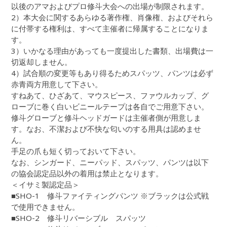
以後のアマおよびプロ修斗大会への出場が制限されます。
2）本大会に関するあらゆる著作権、肖像権、およびそれら
に付帯する権利は、すべて主催者に帰属することになりま
す。
3）いかなる理由があっても一度提出した書類、出場費は一
切返却しません。
4）試合順の変更等もあり得るためスパッツ、パンツは必ず
赤青両方用意して下さい。
すねあて、ひざあて、マウスピース、ファウルカップ、グ
ローブに巻く白いビニールテープは各自でご用意下さい。
修斗グローブと修斗ヘッドガードは主催者側が用意しま
す。なお、不潔および不快な匂いのする用具は認めませ
ん。
手足の爪も短く切っておいて下さい。
なお、シンガード、ニーパッド、スパッツ、パンツは以下
の協会認定品以外の着用は禁止となります。
＜イサミ製認定品＞
■SHO-1 修斗ファイティングパンツ ※ブラックは公式戦
で使用できません。
■SHO-2 修斗リバーシブル スパッツ