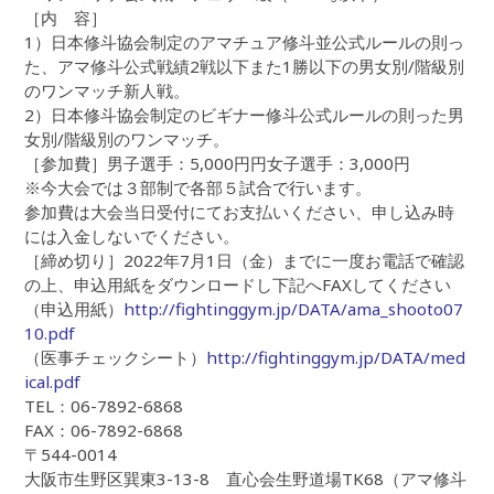
［内 容］
1）日本修斗協会制定のアマチュア修斗並公式ルールの則っ
た、アマ修斗公式戦績2戦以下また1勝以下の男女別/階級別
のワンマッチ新人戦。
2）日本修斗協会制定のビギナー修斗公式ルールの則った男
女別/階級別のワンマッチ。
［参加費］男子選手：5,000円円女子選手：3,000円
※今大会では３部制で各部５試合で行います。
参加費は大会当日受付にてお支払いください、申し込み時
には入金しないでください。
［締め切り］2022年7月1日（金）までに一度お電話で確認
の上、申込用紙をダウンロードし下記へFAXしてください
（申込用紙）
http://fightinggym.jp/DATA/ama_shooto07
10.pdf
（医事チェックシート）
http://fightinggym.jp/DATA/med
ical.pdf
TEL：06-7892-6868
FAX：06-7892-6868
〒544-0014
大阪市生野区巽東3-13-8 直心会生野道場TK68（アマ修斗