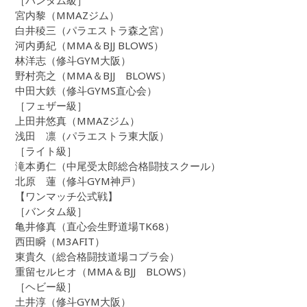
［バンタム級］
宮内黎（MMAZジム）
白井稜三（パラエストラ森之宮）
河内勇紀（MMA＆BJJ BLOWS）
林洋志（修斗GYM大阪）
野村亮之（MMA＆BJJ BLOWS）
中田大鉄（修斗GYMS直心会）
［フェザー級］
上田井悠真（MMAZジム）
浅田 凛（パラエストラ東大阪）
［ライト級］
滝本勇仁（中尾受太郎総合格闘技スクール）
北原 蓮（修斗GYM神戸）
【ワンマッチ公式戦】
［バンタム級］
亀井修真（直心会生野道場TK68）
西田瞬（M3AFIT）
東貴久（総合格闘技道場コブラ会）
重留セルヒオ（MMA＆BJJ BLOWS）
［ヘビー級］
土井淳（修斗GYM大阪）