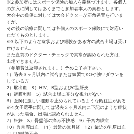
※2.参加者にはスポーツ保険の加入を義務づけます。各個人
の加入に関してはあくまでも参加者本人の責務とします。
大会中の負傷に対しては大会ドクターが応急処置を行いま
すが、
その後の治療に関しては各個人のスポーツ保険にて対応い
ただくものとします。
※3.以下のような症状および経験がある方の試合出場は受け
付けません。
また直前のドクター・チェックで異常が認められた方は、
出場できません。
（参加費は返却されます。）予めご了承下さい。
1）過去３ヶ月以内に試合または練習でKOや強いダウンを
している方
2）脳出血 3）HIV、B型およびC型肝炎
4）網膜剥離 5）試合出場に充分な視力がない
6）医師に激しい運動を止められているような既往症がある
※4.女子選手に関しては過去３ヶ月以内に下記のような症状
があった場合、出場は認められません。
7）妊娠 8）骨盤部の痛み不快感 9）子宮内膜症
10）異常膣出血 11）最近の無月経 12）最近の乳房出血
および機能不全