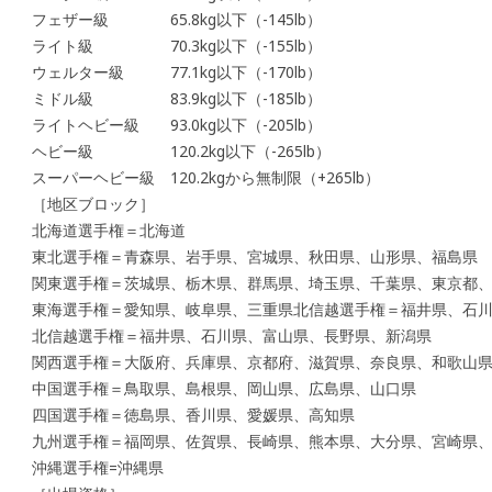
フェザー級 65.8kg以下（-145lb）
ライト級 70.3kg以下（-155lb）
ウェルター級 77.1kg以下（-170lb）
ミドル級 83.9kg以下（-185lb）
ライトヘビー級 93.0kg以下（-205lb）
ヘビー級 120.2kg以下（-265lb）
スーパーヘビー級 120.2kgから無制限（+265lb）
［地区ブロック］
北海道選手権＝北海道
東北選手権＝青森県、岩手県、宮城県、秋田県、山形県、福島県
関東選手権＝茨城県、栃木県、群馬県、埼玉県、千葉県、東京都
東海選手権＝愛知県、岐阜県、三重県北信越選手権＝福井県、石
北信越選手権＝福井県、石川県、富山県、長野県、新潟県
関西選手権＝大阪府、兵庫県、京都府、滋賀県、奈良県、和歌山
中国選手権＝鳥取県、島根県、岡山県、広島県、山口県
四国選手権＝徳島県、香川県、愛媛県、高知県
九州選手権＝福岡県、佐賀県、長崎県、熊本県、大分県、宮崎県
沖縄選手権=沖縄県