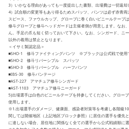
3）いかなる理由があっても一度提出した書類、出場費は一切返却
4）試合順の変更等もあり得るためスパッツ、パンツは必ず赤青両
スピース、ファウルカップ、グローブに巻く白いビニールテープ
修斗グローブと修斗ヘッドガードは主催者側が用意します。なお
ん。手足の爪も短く切っておいて下さい。なお、シンガード、ニ
以外の着用は禁止となります。
＜イサミ製認定品＞
■SHO-1 修斗ファイティングパンツ ※ブラックは公式戦で使
■SHO-2 修斗リバーシブル スパッツ
■SHO-3 修斗リバーシブル ハーフパンツ
■IBS-30 修斗バンテージ
■AST-227 アマチュア修斗シンガード
■AST-1103 アマチュア修斗ニーガード
5)出場選手は白色のビニールテープを持参してください。グロー
使用します。
※1.出場選手のダメージ、健康面、感染者対策等を考慮し各階級1
関しては開催地区（上記地区ブロック参照）に居住の選手を優先と
に達しない場合、居住地に関係なく全ての選手から公式戦績順に