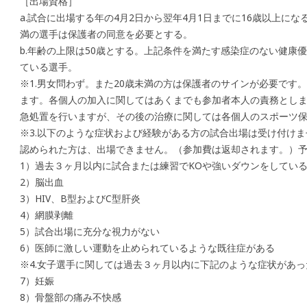
［出場資格］
a.試合に出場する年の4月2日から翌年4月1日までに16歳以上に
満の選手は保護者の同意を必要とする。
b.年齢の上限は50歳とする。上記条件を満たす感染症のない健康
ている選手。
※1.男女問わず。また20歳未満の方は保護者のサインが必要です
ます。各個人の加入に関してはあくまでも参加者本人の責務とし
急処置を行いますが、その後の治療に関しては各個人のスポーツ
※3.以下のような症状および経験がある方の試合出場は受け付け
認められた方は、出場できません。（参加費は返却されます。）
1）過去３ヶ月以内に試合または練習でKOや強いダウンをしてい
2）脳出血
3）HIV、B型およびC型肝炎
4）網膜剥離
5）試合出場に充分な視力がない
6）医師に激しい運動を止められているような既往症がある
※4.女子選手に関しては過去３ヶ月以内に下記のような症状があ
7）妊娠
8）骨盤部の痛み不快感