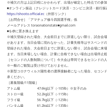
※補欠の方は上記日程にかかわらず、出場が確定した時点での参
■オンライン振込（クレジットカード決済・コンビニ決済・銀行振
https://shooto.official.ec
（外部リンク）
［お問合せ］「アマチュア修斗四国選手権」係
メールアドレス toraonationstate■gmail.com
■を@に置き換えます
※補欠登録された場合、大会前日までに辞退しない限り、試合会
があります。当日会場に現れなかった、計量失格等はサスペンド
登録された場合、大会前日までに辞退しない限り、試合会場に来
ます。当日来場しない場合、計量に合格できない場合は出場停止
［セコンドの人数制限について］今大会は帯同できるセコンドの人
※一般のご観覧は受け付けておりません。
※新型コロナウィルス陽性者の濃厚接触者になった場合、セコン
承ください。
［募集階級/11階級］
アトム級 47.6kg以下（-105lb）※女子のみ
ストロー級 52.2kg以下（-115lb）
フライ級 56.7kg以下（-125lb）
バンタム級 61.2kg以下（-135lb）