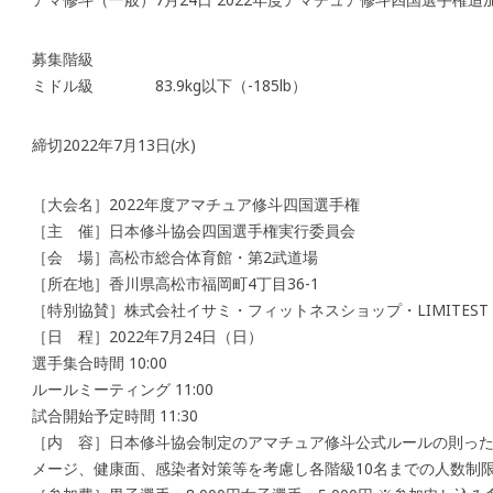
募集階級
ミドル級 83.9kg以下（-185lb）
締切2022年7月13日(水)
［大会名］2022年度アマチュア修斗四国選手権
［主 催］日本修斗協会四国選手権実行委員会
［会 場］高松市総合体育館・第2武道場
［所在地］香川県高松市福岡町4丁目36-1
［特別協賛］株式会社イサミ・フィットネスショップ・LIMITEST
［日 程］2022年7月24日（日）
選手集合時間 10:00
ルールミーティング 11:00
試合開始予定時間 11:30
［内 容］日本修斗協会制定のアマチュア修斗公式ルールの則った
メージ、健康面、感染者対策等を考慮し各階級10名までの人数制