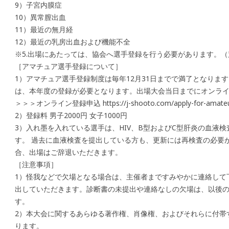
9）子宮内膜症
10）異常膣出血
11）最近の無月経
12）最近の乳房出血および機能不全
※5.出場にあたっては、協会へ選手登録を行う必要があります。
［アマチュア選手登録について］
1）アマチュア選手登録制度は毎年12月31日までで満了となりま
は、本年度の登録が必要となります。出場大会当日までにオンラ
＞＞＞オンライン登録申込 https://j-shooto.com/apply-for-amateu
2）登録料 男子2000円 女子1000円
3）入れ墨を入れている選手は、HIV、B型およびC型肝炎の血液
す。 過去に血液検査を提出している方も、更新には再検査の必要
合、出場はご辞退いただきます。
［注意事項］
1）怪我などで欠場となる場合は、主催者まですみやかに連絡して
出していただきます。診断書の未提出や連絡なしの欠場は、以後
す。
2）本大会に関するあらゆる著作権、肖像権、およびそれらに付帯
ります。