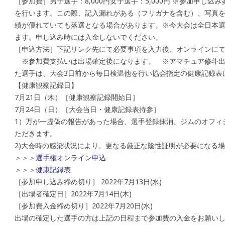
［参加費］男子選手：8,000円女子選手：5,000円 ※参加申し
を行います。この際、記入漏れがある（フリガナを含む）、写真
績が優れていても落選となる場合があります。※今大会は全日本
ます。申し込み時には入金しないでください。
［申込方法］下記リンク先にて必要事項を入力後、オンラインに
※参加費支払いは出場確定後になります。 ※アマチュア修斗出
た選手は、大会3日前から毎日検温他を行い協会指定の健康記録表
【健康観察記録日】
7月21日（木）［健康観察記録開始日］
7月24日（日）［大会当日・健康記録表持参］
1）万が一虚偽の報告があった場合、選手登録抹消、ジムのオフィ
ただきます。
2)大会時の感染状況により、更なる厳正な陰性証明が必要になる
＞＞＞
選手権オンライン申込
＞＞＞
健康記録表
［参加申し込み締め切り］ 2022年7月13日(水)
［出場者確定日］2022年7月14日(木)
［参加費入金締め切り］2022年7月20日(水)
出場の確定した選手の方は上記の日程まで参加費の入金をお願い