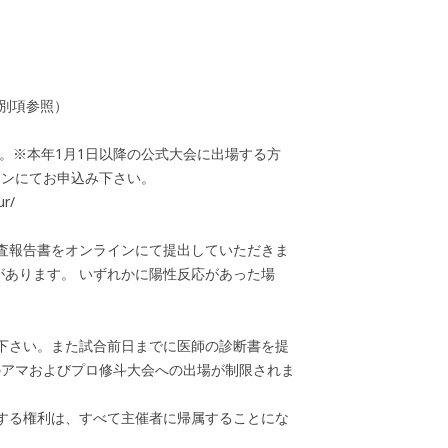
（別項参照）
す。※本年1月1日以降の公式大会に出場する方
インにてお申込み下さい。
r/
検査報告書をオンラインにて提出していただきま
があります。 いずれかに陽性反応があった場
下さい。また試合前日までに医師の診断書を提
のアマおよびプロ修斗大会への出場が制限されま
する権利は、すべて主催者に帰属することにな