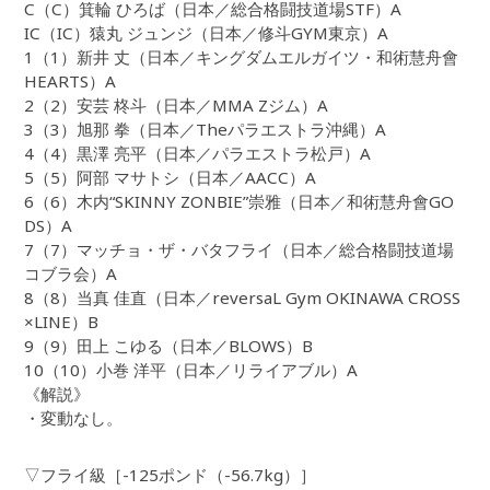
C（C）箕輪 ひろば（日本／総合格闘技道場STF）A
IC（IC）猿丸 ジュンジ（日本／修斗GYM東京）A
1（1）新井 丈（日本／キングダムエルガイツ・和術慧舟會
HEARTS）A
2（2）安芸 柊斗（日本／MMA Zジム）A
3（3）旭那 拳（日本／Theパラエストラ沖縄）A
4（4）黒澤 亮平（日本／パラエストラ松戸）A
5（5）阿部 マサトシ（日本／AACC）A
6（6）木内“SKINNY ZONBIE”崇雅（日本／和術慧舟會GO
DS）A
7（7）マッチョ・ザ・バタフライ（日本／総合格闘技道場
コブラ会）A
8（8）当真 佳直（日本／reversaL Gym OKINAWA CROSS
×LINE）B
9（9）田上 こゆる（日本／BLOWS）B
10（10）小巻 洋平（日本／リライアブル）A
《解説》
・変動なし。
▽フライ級［-125ポンド（-56.7kg）］