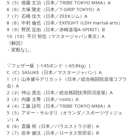
5（5）後藤 丈治（日本／TRIBE TOKYO MMA）A
6（6）大塚 隆史（日本／T-GRIP TOKYO）A
7（7）石橋 佳大（日本／ZEEKジム）A
8（8）中村 倫也（日本／EXFIGHT /LDH martial arts）
9（9）野尻 定由（日本／赤崎道場A-SPIRIT）B
10（10）平川 智也（マスタージャパン東京）A
《解説》
・変動なし。
▽フェザー級［-145ポンド（-65.8kg）］
C（C）SASUKE（日本／マスタージャパン）A
1（1）山本健斗デリカット（日本／総合格闘技道場コブラ
会）A
2（2）仲山 貴志（日本／総合格闘技津田沼道場）A
3（3）内藤 太尊（日本／roots）A
4（4）工藤 諒司（日本／TRIBE TOKYO MMA）A
5（5）アギー・サルダリ（オランダ／スポーツヴィジョ
ン）A
6（6）斎藤 裕（日本／パラエストラ小岩）A
7（7）岩本 健汰（日本／ロータス世田谷）B