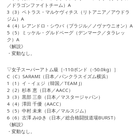
／ドラゴンファイトチーム）A
3（3）ペトラス・マルケヴィチス（リトアニア／アウドラ
ジム）A
4（4）レアンドロ・シウバ（ブラジル／ノヴァウニオン）A
5（5）ミッケル・グルドベーグ（デンマーク／タラレッ
ク）A
《解説》
・変動なし。
▽女子スーパーアトム級［-110ポンド（-50.0kg）］
C（C）SARAMI（日本／パンクラスイズム横浜）
1（1）イ・イェジ（韓国／TEAM J）
2（2）杉本 恵（日本／AACC）
3（3）黒部 三奈（日本／マスタージャパン）
4（4）澤田 千優（AACC）
5（5）中村 未来（日本／マルスジム）
6（6）古澤 みゆき（日本／総合格闘技道場BURST）
《解説》
・変動なし。