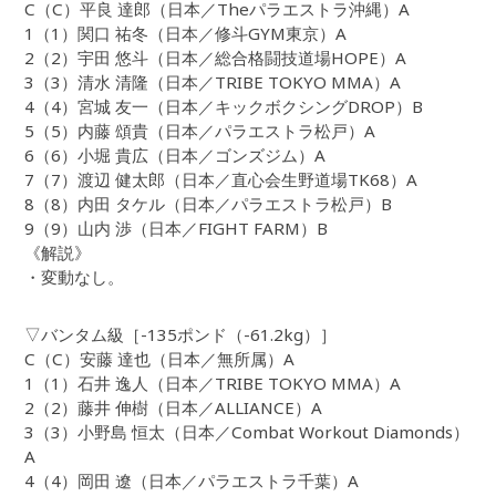
C（C）平良 達郎（日本／Theパラエストラ沖縄）A
1（1）関口 祐冬（日本／修斗GYM東京）A
2（2）宇田 悠斗（日本／総合格闘技道場HOPE）A
3（3）清水 清隆（日本／TRIBE TOKYO MMA）A
4（4）宮城 友一（日本／キックボクシングDROP）B
5（5）内藤 頌貴（日本／パラエストラ松戸）A
6（6）小堀 貴広（日本／ゴンズジム）A
7（7）渡辺 健太郎（日本／直心会生野道場TK68）A
8（8）内田 タケル（日本／パラエストラ松戸）B
9（9）山内 渉（日本／FIGHT FARM）B
《解説》
・変動なし。
▽バンタム級［-135ポンド（-61.2kg）］
C（C）安藤 達也（日本／無所属）A
1（1）石井 逸人（日本／TRIBE TOKYO MMA）A
2（2）藤井 伸樹（日本／ALLIANCE）A
3（3）小野島 恒太（日本／Combat Workout Diamonds）
A
4（4）岡田 遼（日本／パラエストラ千葉）A