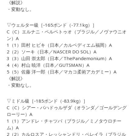
《解説》
・変動なし。
▽ウェルター級［-165ポンド（-77.1kg）］
C（C）エルナニ・ペルペトゥオ（ブラジル／ノヴァウニオ
ン）A
1（1）田村 ヒビキ（日本／カルペディエム福岡）A
2（2）ソーキ（日本／NASCER DO SOL）A
3（3）山田 崇太郎（日本／ThePandemonium）A
4（4）村山 暁洋（日本／GUTSMAN）A
5（5）佐藤 洋一郎（日本／マカコ柔術アカデミー）A
《解説》
・変動なし。
▽ミドル級［-185ポンド（-83.9kg）］
C（C）シアー・バハドゥルザダ（オランダ／ゴールデング
ローリー）A
1（1）アンドレ・チャツバ（ブラジル／ミノタウロチー
ム）A
2（2）カルロスア・レッシャンドリ・ペレイラ（ブラジル