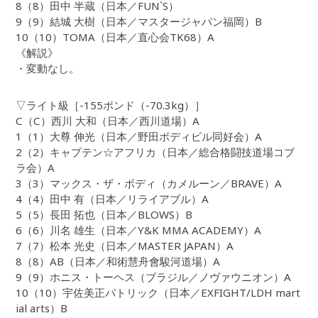
8（8）田中 半蔵（日本／FUN`S）
9（9）結城 大樹（日本／マスタージャパン福岡）B
10（10）TOMA（日本／直心会TK68）A
《解説》
・変動なし。
▽ライト級［-155ポンド（-70.3kg）］
C（C）西川 大和（日本／西川道場）A
1（1）大尊 伸光（日本／野田ボディビル同好会）A
2（2）キャプテン☆アフリカ（日本／総合格闘技道場コブ
ラ会）A
3（3）マックス・ザ・ボディ（カメルーン／BRAVE）A
4（4）田中 有（日本／リライアブル）A
5（5）長田 拓也（日本／BLOWS）B
6（6）川名 雄生（日本／Y&K MMA ACADEMY）A
7（7）松本 光史（日本／MASTER JAPAN）A
8（8）AB（日本／和術慧舟會駿河道場）A
9（9）ホニス・トーヘス（ブラジル／ノヴァウニオン）A
10（10）宇佐美正パトリック（日本／EXFIGHT/LDH mart
ial arts）B