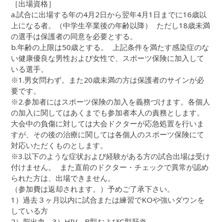
［出場資格］
a.試合に出場する年の4月2日から翌年4月1日までに16歳以
上になる者。（中学生卒業後の年齢以降） ただし18歳未満
の選手は保護者の同意を必要とする。
b.年齢の上限は50歳とする。 上記条件を満たす感染症のな
い健康優良な男性および女性で、スポーツ保険に加入して
いる選手。
※1.男女問わず。また20歳未満の方は保護者のサインが必
要です。
※2.参加者にはスポーツ保険の加入を義務づけます。各個人
の加入に関してはあくまでも参加者本人の責務とします。
大会中の負傷に対しては大会ドクターが応急処置を行いま
すが、その後の治療に関しては各個人のスポーツ保険にて
対応いただくものとします。
※3.以下のような症状および経験がある方の試合出場は受け
付けません。 また直前のドクター・チェックで異常が認め
られた方は、出場できません。
（参加費は返却されます。）予めご了承下さい。
1）過去３ヶ月以内に試合または練習でKOや強いダウンを
している方
2）脳出血 3）HIV、B型およびC型肝炎