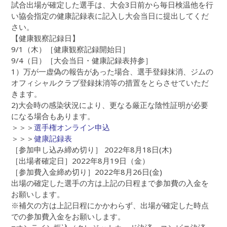
試合出場が確定した選手は、大会3日前から毎日検温他を行
い協会指定の健康記録表に記入し大会当日に提出してくだ
さい。
【健康観察記録日】
9/1（木）［健康観察記録開始日］
9/4（日）［大会当日・健康記録表持参］
1）万が一虚偽の報告があった場合、選手登録抹消、ジムの
オフィシャルクラブ登録抹消等の措置をとらさせていただ
きます。
2)大会時の感染状況により、更なる厳正な陰性証明が必要
になる場合もあります。
＞＞＞
選手権オンライン申込
＞＞＞
健康記録表
［参加申し込み締め切り］ 2022年8月18日(木)
［出場者確定日］2022年8月19日（金）
［参加費入金締め切り］2022年8月26日(金)
出場の確定した選手の方は上記の日程まで参加費の入金を
お願いします。
※補欠の方は上記日程にかかわらず、出場が確定した時点
での参加費入金をお願いします。