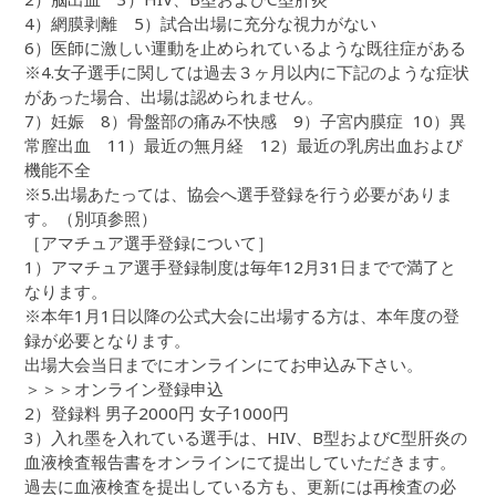
4）網膜剥離 5）試合出場に充分な視力がない
6）医師に激しい運動を止められているような既往症がある
※4.女子選手に関しては過去３ヶ月以内に下記のような症状
があった場合、出場は認められません。
7）妊娠 8）骨盤部の痛み不快感 9）子宮内膜症 10）異
常膣出血 11）最近の無月経 12）最近の乳房出血および
機能不全
※5.出場あたっては、協会へ選手登録を行う必要がありま
す。（別項参照）
［アマチュア選手登録について］
1）アマチュア選手登録制度は毎年12月31日までで満了と
なります。
※本年1月1日以降の公式大会に出場する方は、本年度の登
録が必要となります。
出場大会当日までにオンラインにてお申込み下さい。
＞＞＞オンライン登録申込
2）登録料 男子2000円 女子1000円
3）入れ墨を入れている選手は、HIV、B型およびC型肝炎の
血液検査報告書をオンラインにて提出していただきます。
過去に血液検査を提出している方も、更新には再検査の必