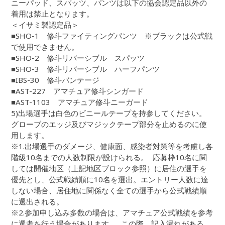
ニーパッド、スパッツ、パンツは以下の協会認定品以外の
着用は禁止となります。
＜イサミ製認定品＞
■SHO-1 修斗ファイティングパンツ ※ブラックは公式戦
で使用できません。
■SHO-2 修斗リバーシブル スパッツ
■SHO-3 修斗リバーシブル ハーフパンツ
■IBS-30 修斗バンテージ
■AST-227 アマチュア修斗シンガード
■AST-1103 アマチュア修斗ニーガード
5)出場選手は白色のビニールテープを持参してください。
グローブのエッジ及びマジックテープ部分を止めるのに使
用します。
※1.出場選手のダメージ、健康面、感染者対策等を考慮し各
階級10名までの人数制限が設けられる。 応募枠10名に関
しては開催地区（上記地区ブロック参照）に居住の選手を
優先とし、公式戦績順に10名を選出。エントリー人数に達
しない場合、居住地に関係なく全ての選手から公式戦績順
に選出される。
※2.参加申し込み多数の場合は、アマチュア公式戦績を参考
に選考を行う場合があります。 この際、記入漏れがある