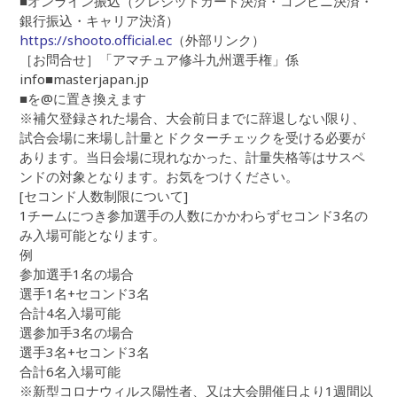
■オンライン振込（クレジットカード決済・コンビニ決済・
銀行振込・キャリア決済）
https://shooto.official.ec
（外部リンク）
［お問合せ］「アマチュア修斗九州選手権」係
info■masterjapan.jp
■を@に置き換えます
※補欠登録された場合、大会前日までに辞退しない限り、
試合会場に来場し計量とドクターチェックを受ける必要が
あります。当日会場に現れなかった、計量失格等はサスペ
ンドの対象となります。お気をつけください。
[セコンド人数制限について]
1チームにつき参加選手の人数にかかわらずセコンド3名の
み入場可能となります。
例
参加選手1名の場合
選手1名+セコンド3名
合計4名入場可能
選参加手3名の場合
選手3名+セコンド3名
合計6名入場可能
※新型コロナウィルス陽性者、又は大会開催日より1週間以