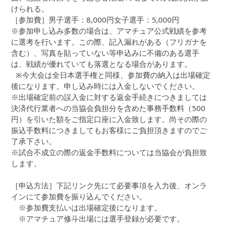
けられる。
［参加費］男子選手：8,000円女子選手：5,000円
※参加申し込み多数の場合は、アマチュア公式戦績を参考
に選考を行います。この際、記入漏れがある（フリガナを
含む）、写真を貼っていない等申込みに不備のある選手
は、戦績が優れていても落選となる場合があります。
※今大会は全日本選手権と同様、参加費の納入は出場確定
後になります。申し込み時には入金しないでください。
※出場確定前の誤入金に対する返金手続きにつきましては
決済代行業者への当協会負担分を含めた事務手数料（500
円）を引いた額をご指定口座に入金致します。尚その際の
振込手数料につきましてもお客様にご負担頂きますのでご
了承下さい。
※試合不成立の際の返金手数料については当協会が負担致
します。
［申込方法］下記リンク先にて必要事項を入力後、オンラ
インにて参加費を振り込んでください。
※参加費支払いは出場確定後になります。
※アマチュア修斗出場には選手登録が必要です。