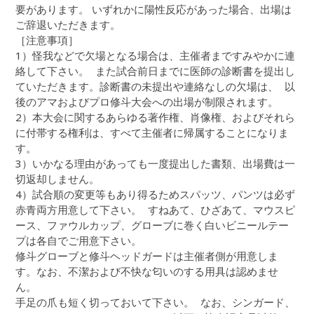
要があります。 いずれかに陽性反応があった場合、出場は
ご辞退いただきます。
［注意事項］
1）怪我などで欠場となる場合は、主催者まですみやかに連
絡して下さい。 また試合前日までに医師の診断書を提出し
ていただきます。診断書の未提出や連絡なしの欠場は、 以
後のアマおよびプロ修斗大会への出場が制限されます。
2）本大会に関するあらゆる著作権、肖像権、およびそれら
に付帯する権利は、すべて主催者に帰属することになりま
す。
3）いかなる理由があっても一度提出した書類、出場費は一
切返却しません。
4）試合順の変更等もあり得るためスパッツ、パンツは必ず
赤青両方用意して下さい。 すねあて、ひざあて、マウスピ
ース、ファウルカップ、グローブに巻く白いビニールテー
プは各自でご用意下さい。
修斗グローブと修斗ヘッドガードは主催者側が用意しま
す。なお、不潔および不快な匂いのする用具は認めませ
ん。
手足の爪も短く切っておいて下さい。 なお、シンガード、