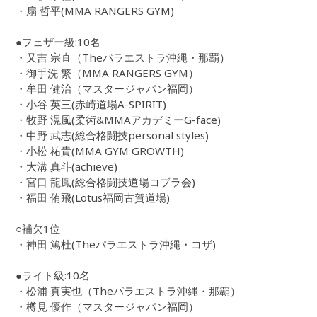
・扇 哲平(MMA RANGERS GYM)
●フェザー級:10名
・又吉 宗直（Theパラエストラ沖縄・那覇）
・御手洗 繁（MMA RANGERS GYM）
・牟田 健治（マスタージャパン福岡）
・小谷 英三(赤崎道場A-SPIRIT)
・牧野 滉風(柔術&MMAアカデミーG-face)
・中野 武志(総合格闘技personal styles)
・小松 祐貴(MMA GYM GROWTH)
・大溝 真斗(achieve)
・宮口 龍鳳(総合格闘技道場コブラ会)
・福田 侑飛(Lotus福岡古賀道場)
○補欠1位
・神田 篤杜(Theパラエストラ沖縄・コザ)
●ライト級:10名
・松浦 真実也（Theパラエストラ沖縄・那覇）
・樽見 優作（マスタージャパン福岡）