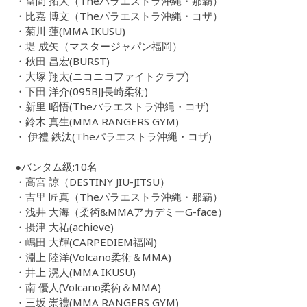
・當間 拓人（Theパラエストラ沖縄・那覇）
・比嘉 博文（Theパラエストラ沖縄・コザ）
・菊川 蓮(MMA IKUSU)
・堤 成矢（マスタージャパン福岡）
・秋田 昌宏(BURST)
・大塚 翔太(ニコニコファイトクラブ)
・下田 洋介(095BJJ長崎柔術)
・新里 昭悟(Theパラエストラ沖縄・コザ)
・鈴木 真生(MMA RANGERS GYM)
・ 伊禮 鉄汰(Theパラエストラ沖縄・コザ)
●バンタム級:10名
・高宮 諒（DESTINY JIU-JITSU）
・吉里 匠真（Theパラエストラ沖縄・那覇）
・浅井 大海（柔術&MMAアカデミーG-face）
・摂津 大祐(achieve)
・嶋田 大輝(CARPEDIEM福岡)
・淵上 陸洋(Volcano柔術＆MMA)
・井上 滉人(MMA IKUSU)
・南 優人(Volcano柔術＆MMA)
・三坂 崇禮(MMA RANGERS GYM)