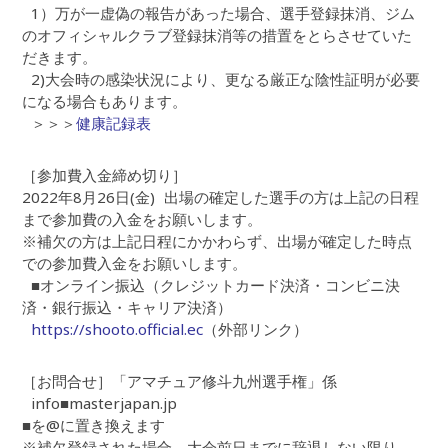
1）万が一虚偽の報告があった場合、選手登録抹消、ジム
のオフィシャルクラブ登録抹消等の措置をとらさせていた
だきます。
2)大会時の感染状況により、更なる厳正な陰性証明が必要
になる場合もあります。
＞＞＞
健康記録表
［参加費入金締め切り］
2022年8月26日(金) 出場の確定した選手の方は上記の日程
まで参加費の入金をお願いします。
※補欠の方は上記日程にかかわらず、出場が確定した時点
での参加費入金をお願いします。
■オンライン振込（クレジットカード決済・コンビニ決
済・銀行振込・キャリア決済）
https://shooto.official.ec
（外部リンク）
［お問合せ］「アマチュア修斗九州選手権」係
info■masterjapan.jp
■を@に置き換えます
※補欠登録された場合、大会前日までに辞退しない限り、