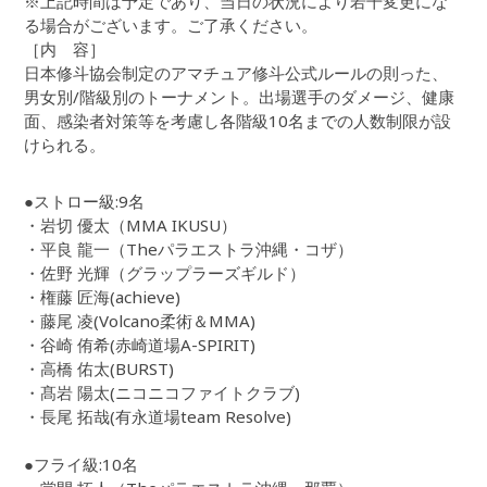
※上記時間は予定であり、当日の状況により若干変更にな
る場合がございます。ご了承ください。
［内 容］
日本修斗協会制定のアマチュア修斗公式ルールの則った、
男女別/階級別のトーナメント。出場選手のダメージ、健康
面、感染者対策等を考慮し各階級10名までの人数制限が設
けられる。
●ストロー級:9名
・岩切 優太（MMA IKUSU）
・平良 龍一（Theパラエストラ沖縄・コザ）
・佐野 光輝（グラップラーズギルド）
・権藤 匠海(achieve)
・藤尾 凌(Volcano柔術＆MMA)
・谷崎 侑希(赤崎道場A-SPIRIT)
・高橋 佑太(BURST)
・髙岩 陽太(ニコニコファイトクラブ)
・長尾 拓哉(有永道場team Resolve)
●フライ級:10名