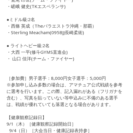
・嵯峨 健史(TKエスペランサ)
●ミドル級:2名
・西條 英成（Theパラエストラ沖縄・那覇）
・Sterling Meacham(095BJJ長崎柔術)
● ライトヘビー級:2名
・大西 一平(修斗GYMS直進会)
・ 山口 佳洋(チーム・ファイヤー)
［参加費］男子選手：8,000円女子選手：5,000円
※参加申し込み多数の場合は、アマチュア公式戦績を参考
に選考を行います。この際、記入漏れがある（フリガナを
含む）、写真を貼っていない等申込みに不備のある選手
は、戦績が優れていても落選となる場合があります。
【健康観察記録日】
9/1（木）［健康観察記録開始日］
9/4（日）［大会当日・健康記録表持参］