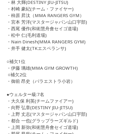
・林 大輝(DESTINY JIU-JITSU)
・村崎 豪紀(チーム・ファイヤー)
・柿原 昇汰（MMA RANGERS GYM）
・宮本 芳洋(マスタージャパン山口宇部)
・西尾 優作(和術慧舟會セイゴ道場)
・松中 仁(毛利道場)
・Nain Dinesh(MMA RANGERS GYM)
・井手 健太(TKエスペランサ)
○補欠1位
・伊藤 璃雄(MMA GYM GROWTH)
○補欠2位
・御前 昂史（パラエストラ小岩）
●ウェルター級:7名
・大久保 利英(チームファイアー)
・向野 弘章(DESTINY JIU-JITSU)
・上野 丈志(マスタージャパン山口宇部)
・都合 一也(グラップラーズギルド)
・上岡 新弥(和術慧舟會セイゴ道場)
・鷲尾 昂世(チーム・ファイヤー)