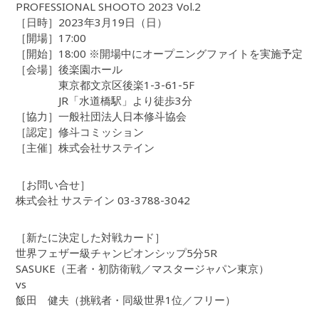
PROFESSIONAL SHOOTO 2023 Vol.2
［日時］2023年3月19日（日）
［開場］17:00
［開始］18:00 ※開場中にオープニングファイトを実施予定
［会場］後楽園ホール
東京都文京区後楽1-3-61-5F
JR「水道橋駅」より徒歩3分
［協力］一般社団法人日本修斗協会
［認定］修斗コミッション
［主催］株式会社サステイン
［お問い合せ］
株式会社 サステイン 03-3788-3042
［新たに決定した対戦カード］
世界フェザー級チャンピオンシップ5分5R
SASUKE（王者・初防衛戦／マスタージャパン東京）
vs
飯田 健夫（挑戦者・同級世界1位／フリー）