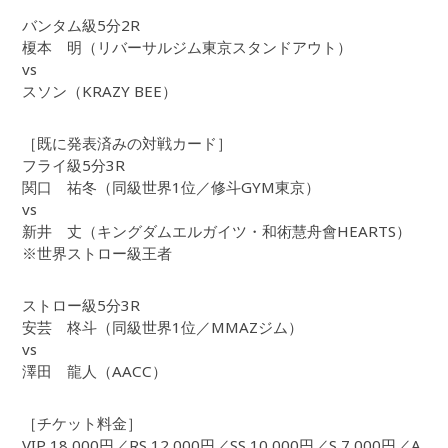
バンタム級5分2R
榎本 明（リバーサルジム東京スタンドアウト）
vs
スソン（KRAZY BEE）
［既に発表済みの対戦カード］
フライ級5分3R
関口 祐冬（同級世界1位／修斗GYM東京）
vs
新井 丈（キングダムエルガイツ・和術慧舟會HEARTS）
※世界ストロー級王者
ストロー級5分3R
安芸 柊斗（同級世界1位／MMAZジム）
vs
澤田 龍人（AACC）
［チケット料金］
VIP 18,000円／RS 12,000円／SS 10,000円／S 7,000円／A