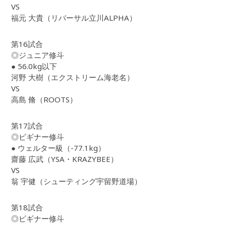
VS
福元 大貴（リバーサル立川ALPHA）
第16試合
◎ジュニア修斗
● 56.0kg以下
河野 大樹（エクストリーム海老名）
VS
高島 脩（ROOTS）
第17試合
◎ビギナー修斗
● ウェルター級（-77.1kg）
齋藤 広武（YSA・KRAZYBEE）
VS
翁 宇健（シューティング宇留野道場）
第18試合
◎ビギナー修斗