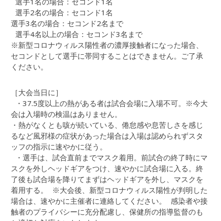
選手1名の場合：セコンド1名
選手2名の場合：セコンド1名
選手3名の場合：セコンド2名まで
選手4名以上の場合：セコンド3名まで
※新型コロナウィルス陽性者の濃厚接触者になった場合、
セコンドとして選手に帯同することはできません。ご了承
ください。
［大会当日に］
・37.5度以上の熱がある者は試合会場に入場不可。※今大
会は入場時の検温はありません。
・熱がなくとも咳が続いている、倦怠感や息苦しさを感じ
るなど風邪様の症状があった場合は入場は認められずスタ
ッフの指示に速やかに従う。
・選手は、試合直前までマスク着用。前試合の終了時にマ
スクを外しヘッドギアをつけ、速やかに試合場に入る。終
了後も試合場を降りてまずはヘッドギアを外し、マスクを
着用する。 ※大会後、新型コロナウィルス陽性が判明した
場合は、速やかに主催者に連絡してください。 感染者や接
触者のプライバシーに充分配慮し、保健所の指導監督のも