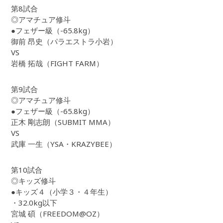
第8試合
◎アマチュア修斗
●フェザー級（-65.8kg）
御前 昂史（パラエストラ小岩）
VS
岩橋 拓哉（FIGHT FARM）
第9試合
◎アマチュア修斗
●フェザー級（-65.8kg）
正木 剛志朗（SUBMIT MMA）
VS
武庫 一生（YSA・KRAZYBEE）
第10試合
◎キッズ修斗
●キッズ４（小学３・４年生）
・32.0kg以下
宮城 碩（FREEDOM@OZ）