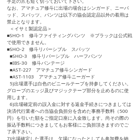
手足の爪も短く切っておいて下さい。
なお、アマチュア修斗に出場の場合はシンガード、ニーパ
ッド、スパッツ、パンツは以下の協会認定品以外の着用は
禁止となります。
＜イサミ製認定品＞
■SHO-1 修斗ファイティングパンツ ※ブラックは公式戦
で使用できません。
■SHO-2 修斗リバーシブル スパッツ
■SHO-3 修斗リバーシブル ハーフパンツ
■IBS-30 修斗バンテージ
■AST-227 アマチュア修斗シンガード
■AST-1103 アマチュア修斗ニーガード
5)出場選手は白色のビニールテープを持参してください。
グローブのエッジ及びマジックテープ部分を止めるのに使
用します。
6)出場確定前の誤入金に対する返金手続きにつきましては
決済代行業者への当協会負担分を含めた事務手数料（500
円）を引いた額をご指定口座に入金致します。尚その際の
振込手数料につきましてもお客様にご負担頂きますのでご
了承下さい。
7)出場確定した選手は、欠場になったとしても参加費を納