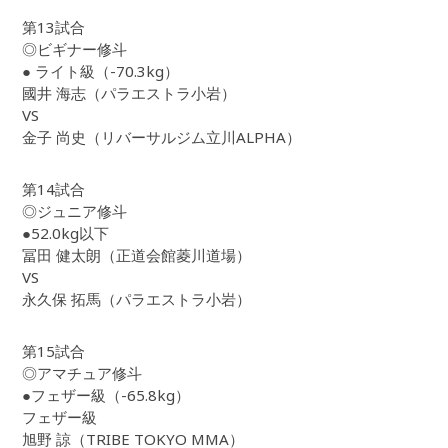
第13試合
◎ビギナー修斗
● ライト級（-70.3kg）
國井 海志（パラエストラ小岩）
VS
金子 尚史（リバーサルジム立川ALPHA）
第14試合
◎ジュニア修斗
●52.0kg以下
冨田 健太朗（正道会館菱川道場）
VS
永久保 拓馬（パラエストラ小岩）
第15試合
◎アマチュア修斗
●フェザー級（-65.8kg）
フェザー級
旭野 諒（TRIBE TOKYO MMA）