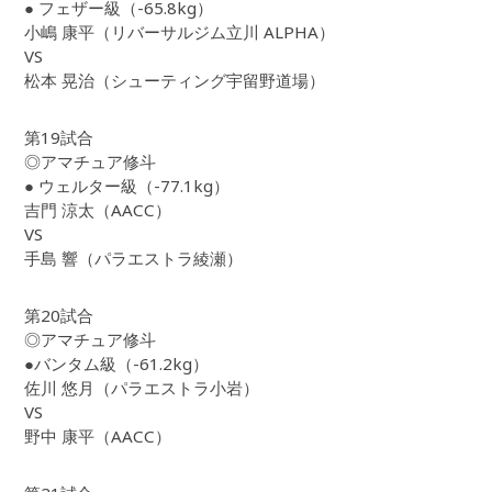
● フェザー級（-65.8kg）
小嶋 康平（リバーサルジム立川 ALPHA）
VS
松本 晃治（シューティング宇留野道場）
第19試合
◎アマチュア修斗
● ウェルター級（-77.1kg）
吉門 涼太（AACC）
VS
手島 響（パラエストラ綾瀬）
第20試合
◎アマチュア修斗
●バンタム級（-61.2kg）
佐川 悠月（パラエストラ小岩）
VS
野中 康平（AACC）