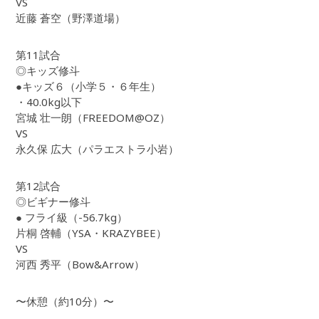
VS
近藤 蒼空（野澤道場）
第11試合
◎キッズ修斗
●キッズ６（小学５・６年生）
・40.0kg以下
宮城 壮一朗（FREEDOM@OZ）
VS
永久保 広大（パラエストラ小岩）
第12試合
◎ビギナー修斗
● フライ級（-56.7kg）
片桐 啓輔（YSA・KRAZYBEE）
VS
河西 秀平（Bow&Arrow）
〜休憩（約10分）〜