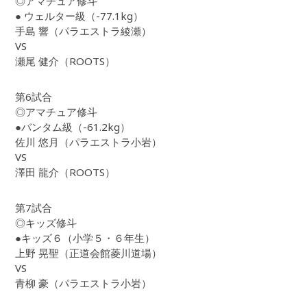
◎アマチュア修斗
● ウェルター級（-77.1kg）
手島 響（パラエストラ綾瀬）
VS
瀬尾 健介（ROOTS）
第6試合
◎アマチュア修斗
●バンタム級（-61.2kg）
佐川 悠月（パラエストラ小岩）
VS
澤田 龍介（ROOTS）
第7試合
◎キッズ修斗
●キッズ６（小学５・６年生）
上野 晃聖（正道会館菱川道場）
VS
青柳 豪（パラエストラ小岩）