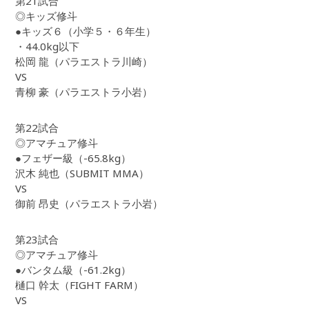
第21試合
◎キッズ修斗
●キッズ６（小学５・６年生）
・44.0kg以下
松岡 龍（パラエストラ川崎）
VS
青柳 豪（パラエストラ小岩）
第22試合
◎アマチュア修斗
●フェザー級（-65.8kg）
沢木 純也（SUBMIT MMA）
VS
御前 昂史（パラエストラ小岩）
第23試合
◎アマチュア修斗
●バンタム級（-61.2kg）
樋口 幹太（FIGHT FARM）
VS