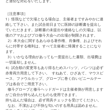
と適切な対応をいたします。
［注意事項］
1）怪我などで欠場となる場合は、主催者まですみやかに連
絡して下さい。また試合前日までに医師の診断書を提出し
ていただきます。診断書の未提出や連絡なしの欠場は、以
後のアマおよびプロ修斗大会への出場が制限されます。
2）本大会に関するあらゆる著作権、肖像権、およびそれ
らに付帯する権利は、すべて主催者に帰属することになり
ます。
3）いかなる理由があっても一度提出した書類、出場費は
一切返却しません。
4）試合順の変更等もあり得るためスパッツ、パンツは必ず
赤青両方用意して下さい。 すねあて、ひざあて、マウスピ
ース、ファウルカップ、グローブに巻く白いビニールテー
プは各自でご用意下さい。
修斗グローブと修斗ヘッドガードは主催者側が用意します
がご自分が持ち込んだものも使用できます。
持ち込んだ場合は、必ず用具チェックを受けてください。
なお、不潔および不快な匂いのする用具は認めません。