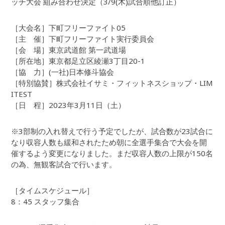
ッチ大会 組み合わせ決定（3/9(木)試合順他訂正）
［大会名］下町フリーファイト05
［主 催］下町フリーファイト実行委員会
［会 場］東京武道館 第一武道場
［所在地］東京都足立区綾瀬3丁目20-1
［協 力］(一社)日本修斗協会
［特別協賛］株式会社イサミ・フィットネスショップ・LIM
ITEST
［日 程］2023年3月11日（土）
※3部制の入れ替えで行う予定でしたが、試合数が23試合に
なり収容人数も緩和されたため朝に全選手集合で大会を開
催するよう変更になりました。まだ収容人数の上限が150名
の為、無観客試合で行います。
［タイムスケジュール］
8：45 スタッフ集合