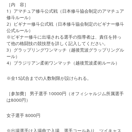
［内 容］
1）アマチュア修斗公式戦（日本修斗協会制定のアマチュア
修斗ルール）
2）ビギナー修斗公式戦（日本修斗協会制定のビギナー修斗
公式ルール）
※ビギナー修斗に出場される選手の指導者は、責任を持っ
て他の格闘技の競技歴を詳しく記入してください。
3）グラップリングワンマッチ（越後荒波グラップリングル
ール）
4）ブラジリアン柔術ワンマッチ（越後荒波柔術ルール）
※全15試合までの人数制限が設けられる。
［参加費］ 男子選手 10000円（オフィシャルジム所属選手
は8000円）
女子選手 8000円
※出場選手は入場曲で入場、選手コールあり、ツイキャス