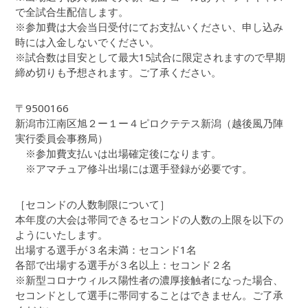
で全試合生配信します。
※参加費は大会当日受付にてお支払いください、申し込み
時には入金しないでください。
※試合数は目安として最大15試合に限定されますので早期
締め切りも予想されます。ご了承ください。
〒9500166
新潟市江南区旭２ー１ー４ピロクテテス新潟（越後風乃陣
実行委員会事務局）
※参加費支払いは出場確定後になります。
※アマチュア修斗出場には選手登録が必要です。
［セコンドの人数制限について］
本年度の大会は帯同できるセコンドの人数の上限を以下の
ようにいたします。
出場する選手が３名未満：セコンド1名
各部で出場する選手が３名以上：セコンド２名
※新型コロナウィルス陽性者の濃厚接触者になった場合、
セコンドとして選手に帯同することはできません。ご了承