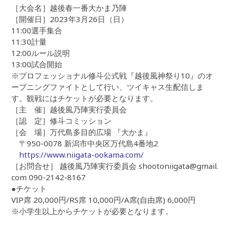
［大会名］越後春一番大かま乃陣
［開催日］2023年3月26日（日）
11:00選手集合
11:30計量
12:00ルール説明
13:00試合開始
※プロフェッショナル修斗公式戦『越後風神祭り10』のオ
ープニングファイトとして行い、ツイキャス生配信しま
す。観戦にはチケットが必要となります。
［主 催］越後風乃陣実行委員会
［認 定］修斗コミッション
［会 場］万代島多目的広場 『大かま』
〒950-0078 新潟市中央区万代島4番地2
https://www.niigata-ookama.com/
［お問合せ］ 越後風乃陣実行委員会 shootoniigata@gmail.
com 090-2142-8167
●チケット
VIP席 20,000円/RS席 10,000円/A席(自由席) 6,000円
※小学生以上からチケットが必要となります。