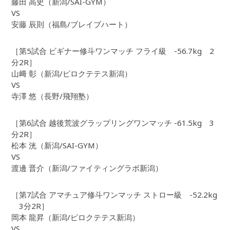
藤田 高史（新潟/SAI-GYM）
VS
安藤 辰則（福島/ブレイブハート）
［第5試合 ビギナー修斗ワンマッチ フライ級 -56.7kg 2
分2R］
山﨑 彰（新潟/ピロクテテス新潟）
VS
寺澤 悠（長野/飛翔塾）
［第6試合 越後荒波グラップリングワンマッチ -61.5kg 3
分2R］
松本 洸（新潟/SAI-GYM）
VS
渡邊 晋介（新潟/ファイティングラボ新潟）
［第7試合 アマチュア修斗ワンマッチ ストロー級 -52.2kg
3分2R］
岡本 龍昇（新潟/ピロクテテス新潟）
VS