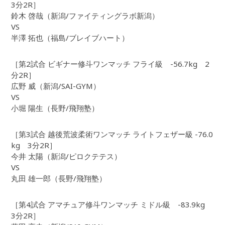
3分2R］
鈴木 啓哉（新潟/ファイティングラボ新潟）
VS
半澤 拓也（福島/ブレイブハート）
［第2試合 ビギナー修斗ワンマッチ フライ級 -56.7kg 2
分2R］
広野 威（新潟/SAI-GYM）
VS
小堀 陽生（長野/飛翔塾）
［第3試合 越後荒波柔術ワンマッチ ライトフェザー級 -76.0
kg 3分2R］
今井 太陽（新潟/ピロクテテス）
VS
丸田 雄一郎（長野/飛翔塾）
［第4試合 アマチュア修斗ワンマッチ ミドル級 -83.9kg
3分2R］