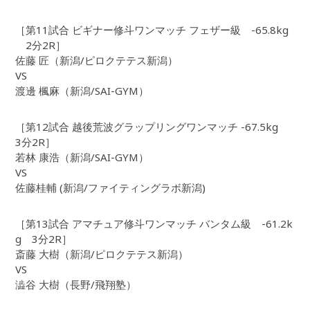
［第11試合 ビギナー修斗ワンマッチ フェザー級 -65.8kg
2分2R］
佐藤 匠（新潟/ピロクテテス新潟）
VS
渡邊 楓麻（新潟/SAI-GYM）
［第12試合 越後荒波グラップリングワンマッチ -67.5kg
3分2R］
若林 康浩（新潟/SAI-GYM）
VS
佐藤桂輔 (新潟/ファイティングラボ新潟)
［第13試合 アマチュア修斗ワンマッチ バンタム級 -61.2k
g 3分2R］
斎藤 大樹（新潟/ピロクテテス新潟）
VS
澁谷 大樹（長野/飛翔塾）