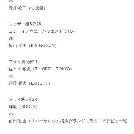
vs
青井 心二（心技舘）
フェザー級5分2R
ヨシ・イノウエ（パラエストラTB）
vs
猿山 千里（RISING SUN）
フライ級5分2R
佐々木 駿友（T・GRIP TOKYO）
vs
須藤 晃大（EXFIGHT）
フライ級5分2R
輝龍（ROOTS）
vs
前田 壮吉（リバーサルジム横浜グランドスラム）※デビュー戦