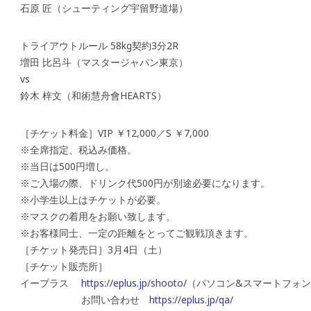
石原 匠（シューティング宇留野道場）
トライアウトルール 58kg契約3分2R
増田 比呂斗（マスタージャパン東京）
vs
鈴木 梓文（和術慧舟會HEARTS）
［チケット料金］VIP ￥12,000／S ￥7,000
※全席指定、税込み価格。
※当日は500円増し。
※ご入場の際、ドリンク代500円が別途必要になります。
※小学生以上はチケットが必要。
※マスクの着用をお願い致します。
※お客様同士、一定の距離をとってご観戦頂きます。
［チケット発売日］3月4日（土）
［チケット販売所］
イープラス
https://eplus.jp/shooto/
（パソコン&スマートフォ
お問い合わせ
https://eplus.jp/qa/