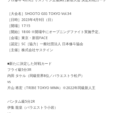
［大会名］SHOOTO GIG TOKYO Vol.34
［日時］2023年4月9日（日）
［開場］17:15
［開始］18:00 ※開場中にオープニングファイト実施予定。
［会場］東京・新宿FACE
［認定］SC［協力］一般社団法人 日本修斗協会
［主催］株式会社サステイン
■新たに決定した対戦カード
フライ級5分3R
内田 タケル（同級世界8位／パラエストラ松戸）
vs
片山 将宏（TRIBE TOKYO MMA）※2022年同級新人王
バンタム級5分2R
伊集 龍皇（パラエストラ小岩）