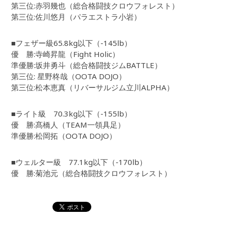
第三位:赤羽幾也（総合格闘技クロウフォレスト）
第三位:佐川悠月（パラエストラ小岩）
■フェザー級65.8kg以下（-145lb）
優 勝:寺崎昇龍（Fight Holic）
準優勝:坂井勇斗（総合格闘技ジムBATTLE）
第三位: 星野柊哉（OOTA DOJO）
第三位:松本恵真（リバーサルジム立川ALPHA）
■ライト級 70.3kg以下（-155lb）
優 勝:髙橋人（TEAM一領具足）
準優勝:松岡拓（OOTA DOJO）
■ウェルター級 77.1kg以下（-170lb）
優 勝:菊池元（総合格闘技クロウフォレスト）