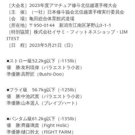
［大会名］2023年度アマチュア修斗北信越選手権大会
［主 催］（一社）日本修斗協会北信越選手権実行委員会
［会 場］亀田総合体育館武道場
［所在地］〒950-0144 新潟市江南区茅野山3-1-1
［特別協賛］株式会社イサミ・フィットネスショップ・LIM
ITEST
［日 程］2023年5月21日（日）
■ストロー級52.2kg以下（-115lb）
優 勝:友利琉偉（パラエストラ小岩）
準優勝:高野匠（Bushi-Doo）
■フライ級 56.7kg以下（-125lb）
優 勝:中池武寛（パラエストラ小岩）
準優勝:山本遥人（ブレイブハート）
■バンタム級61.2kg以下（-135lb）
優 勝:齊藤璃貴（Fight Holic）
準優勝:樋口幹太（FIGHT FARM）