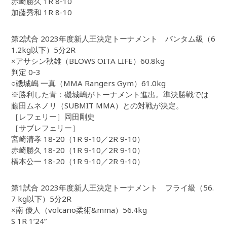
赤崎勝久 1R 8-10
加藤秀和 1R 8-10
第2試合 2023年度新人王決定トーナメント バンタム級（6
1.2kg以下）5分2R
×アサシン秋雄（BLOWS OITA LIFE）60.8kg
判定 0-3
○磯城嶋 一真（MMA Rangers Gym）61.0kg
※勝利した青：磯城嶋がトーナメント進出。準決勝戦では
藤田ムネノリ（SUBMIT MMA）との対戦が決定。
［レフェリー］岡田剛史
［サブレフェリー］
宮崎清孝 18-20（1R 9-10／2R 9-10）
赤崎勝久 18-20（1R 9-10／2R 9-10）
橋本公一 18-20（1R 9-10／2R 9-10）
第1試合 2023年度新人王決定トーナメント フライ級（56.
7 kg以下）5分2R
×南 優人（volcano柔術&mma）56.4kg
S 1R 1’24”