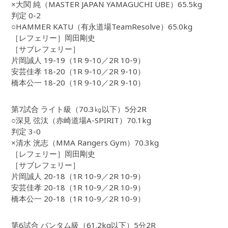
×大関 純（MASTER JAPAN YAMAGUCHI UBE）65.5kg
判定 0-2
○HAMMER KATU（有永道場TeamResolve）65.0kg
［レフェリー］岡田剛史
［サブレフェリー］
片岡誠人 19-19（1R 9-10／2R 10-9）
安芸佳孝 18-20（1R 9-10／2R 9-10）
橋本公一 18-20（1R 9-10／2R 9-10）
第7試合 ライト級（70.3㎏以下）5分2R
○深見 弦汰（赤崎道場A-SPIRIT）70.1kg
判定 3-0
×清水 洸志（MMA Rangers Gym）70.3kg
［レフェリー］岡田剛史
［サブレフェリー］
片岡誠人 20-18（1R 10-9／2R 10-9）
安芸佳孝 20-18（1R 10-9／2R 10-9）
橋本公一 20-18（1R 10-9／2R 10-9）
第6試合 バンタム級（61.2kg以下）5分2R