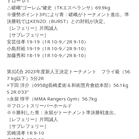
ドロー 0-1
△嵯峨”ゴーレム”健史（TKエスペランサ）69.9kg
※優勢ポイント3Pにより青：嵯峨がトーナメント進出。準
決勝戦ではKENZO（BURST）との対戦が決定。
［レフェリー］片岡誠人
［サブレフェリー］
安芸佳孝 19-19（1R 10-9／2R 9-10）
小島邦裕 19-19（1R 10-9／2R 9-10）
加藤秀和 18-19（1R 10-9／2R 8-10）
第3試合 2023年度新人王決定トーナメント フライ級（56.
7 kg以下）5分2R
×下田 洋介（095BJJ長崎柔術＆和術慧舟會総本部）56.1kg
S 2R 0’33”
○永留 惇平（MMA Rangers Gym）56.7kg
※フロントスリーパーホールド
※※勝利した青：永留がトーナメント準決勝戦進出。
［レフェリー］片岡誠人
［サブレフェリー］
宮崎清孝 1R 9-10