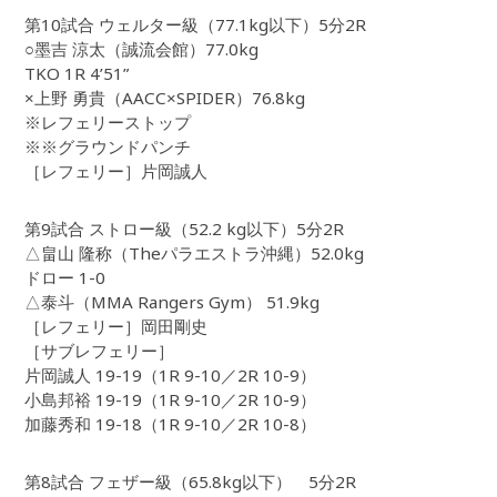
第10試合 ウェルター級（77.1kg以下）5分2R
○墨吉 涼太（誠流会館）77.0kg
TKO 1R 4’51”
×上野 勇貴（AACC×SPIDER）76.8kg
※レフェリーストップ
※※グラウンドパンチ
［レフェリー］片岡誠人
第9試合 ストロー級（52.2 kg以下）5分2R
△畠山 隆称（Theパラエストラ沖縄）52.0kg
ドロー 1-0
△泰斗（MMA Rangers Gym） 51.9kg
［レフェリー］岡田剛史
［サブレフェリー］
片岡誠人 19-19（1R 9-10／2R 10-9）
小島邦裕 19-19（1R 9-10／2R 10-9）
加藤秀和 19-18（1R 9-10／2R 10-8）
第8試合 フェザー級（65.8kg以下） 5分2R