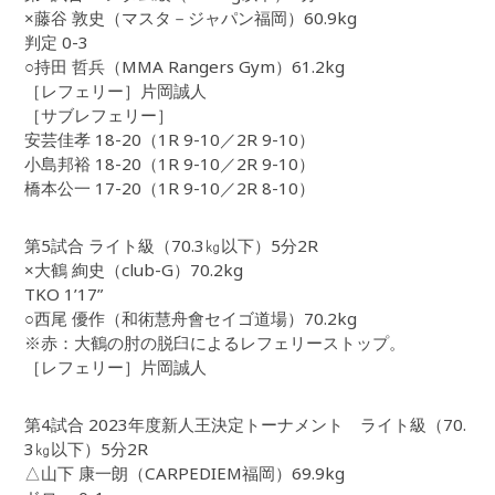
×藤谷 敦史（マスタ－ジャパン福岡）60.9kg
判定 0-3
○持田 哲兵（MMA Rangers Gym）61.2kg
［レフェリー］片岡誠人
［サブレフェリー］
安芸佳孝 18-20（1R 9-10／2R 9-10）
小島邦裕 18-20（1R 9-10／2R 9-10）
橋本公一 17-20（1R 9-10／2R 8-10）
第5試合 ライト級（70.3㎏以下）5分2R
×大鶴 絢史（club-G）70.2kg
TKO 1’17”
○西尾 優作（和術慧舟會セイゴ道場）70.2kg
※赤：大鶴の肘の脱臼によるレフェリーストップ。
［レフェリー］片岡誠人
第4試合 2023年度新人王決定トーナメント ライト級（70.
3㎏以下）5分2R
△山下 康一朗（CARPEDIEM福岡）69.9kg