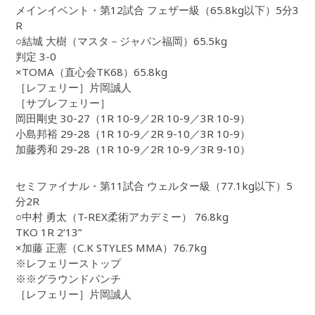
メインイベント・第12試合 フェザー級（65.8kg以下）5分3
R
○結城 大樹（マスタ－ジャパン福岡）65.5kg
判定 3-0
×TOMA（直心会TK68）65.8kg
［レフェリー］片岡誠人
［サブレフェリー］
岡田剛史 30-27（1R 10-9／2R 10-9／3R 10-9）
小島邦裕 29-28（1R 10-9／2R 9-10／3R 10-9）
加藤秀和 29-28（1R 10-9／2R 10-9／3R 9-10）
セミファイナル・第11試合 ウェルター級（77.1kg以下）5
分2R
○中村 勇太（T-REX柔術アカデミー） 76.8kg
TKO 1R 2’13”
×加藤 正憲（C.K STYLES MMA）76.7kg
※レフェリーストップ
※※グラウンドパンチ
［レフェリー］片岡誠人