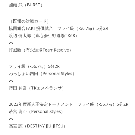
國頭 武（BURST）
［既報の対戦カード］
協同組合FAKT提供試合 フライ級（-56.7㎏）5分2R
渡辺 健太郎（直心会生野道場TK68）
vs
打威致（有永道場TeamResolve）
フライ級（-56.7㎏）5分2R
わっしょい内田（Personal Styles）
vs
蒔田 伸吾（TKエスペランサ）
2023年度新人王決定トーナメント フライ級（-56.7㎏）5分2R
若宮 龍斗（Personal Styles）
vs
高宮 諒（DESTINY JIU-JITSU）