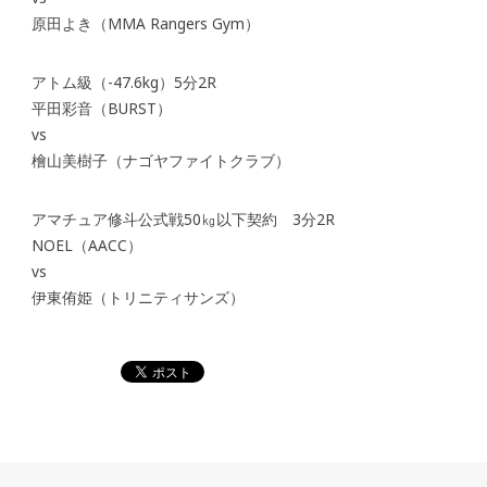
原田よき（MMA Rangers Gym）
アトム級（-47.6kg）5分2R
平田彩音（BURST）
vs
檜山美樹子（ナゴヤファイトクラブ）
アマチュア修斗公式戦50㎏以下契約 3分2R
NOEL（AACC）
vs
伊東侑姫（トリニティサンズ）