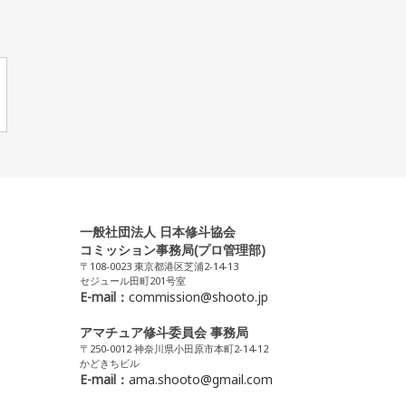
一般社団法人 日本修斗協会
コミッション事務局(プロ管理部)
〒108-0023 東京都港区芝浦2-14-13
セジュール田町201号室
E-mail：
commission@shooto.jp
アマチュア修斗委員会 事務局
〒250-0012 神奈川県小田原市本町2-14-12
かどきちビル
E-mail：
ama.shooto@gmail.com