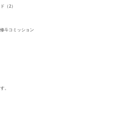
ード（2）
ナル修斗コミッション
ます。