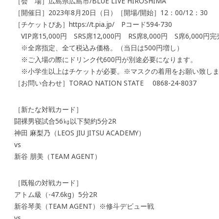
［会 場］広島県広島市/BLUE LIVE HIROSHIMA
［開催日］2023年8月20日（日）［開場/開始］12：00/12：30
［チケットぴあ］https://t.pia.jp/ Pコード594-730
VIP席15,000円 SRS席12,000円 RS席8,000円 S席6,000円完
※全席指定、全て税込み価格。（当日は500円増し）
※ご入場の際にドリンク代600円が別途必要になります。
※小学生以上はチケットが必要。※マスクの着用をお願い致し
［お問い合わせ］TORAO NATION STATE 0868-24-8037
［新たな対戦カード］
闘裸男寝試合56㎏以下契約5分2R
神田 麻梨乃（LEOS JIU JITSU ACADEMY）
vs
新谷 朋美（TEAM AGENT）
［既報の対戦カード］
アトム級（-47.6kg）5分2R
新谷琴美（TEAM AGENT）※修斗デビュー戦
vs