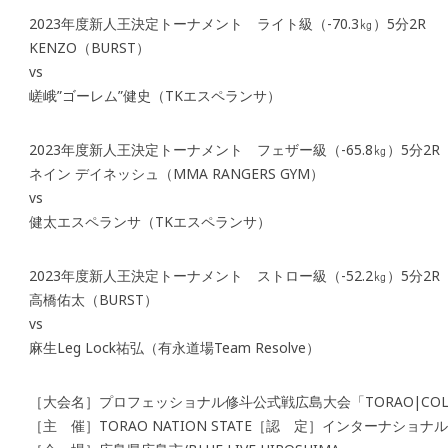
2023年度新人王決定トーナメント ライト級（-70.3㎏）5分2R
KENZO（BURST）
vs
嵯峨”ゴーレム”健史（TKエスペランサ）
2023年度新人王決定トーナメント フェザー級（-65.8㎏）5分2R
ネイン デイネッシュ（MMA RANGERS GYM）
vs
健太エスペランサ（TKエスペランサ）
2023年度新人王決定トーナメント ストロー級（-52.2㎏）5分2R
高橋佑太（BURST）
vs
麻生Leg Lock祐弘（有永道場Team Resolve）
［大会名］プロフェッショナル修斗公式戦広島大会「TORAO|COL
［主 催］TORAO NATION STATE［認 定］インターナショ