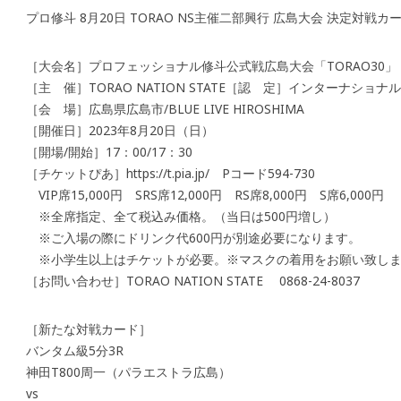
プロ修斗 8月20日 TORAO NS主催二部興行 広島大会 決定対戦カ
［大会名］プロフェッショナル修斗公式戦広島大会「TORAO30」
［主 催］TORAO NATION STATE［認 定］インターナショ
［会 場］広島県広島市/BLUE LIVE HIROSHIMA
［開催日］2023年8月20日（日）
［開場/開始］17：00/17：30
［チケットぴあ］https://t.pia.jp/ Pコード594-730
VIP席15,000円 SRS席12,000円 RS席8,000円 S席6,000円
※全席指定、全て税込み価格。（当日は500円増し）
※ご入場の際にドリンク代600円が別途必要になります。
※小学生以上はチケットが必要。※マスクの着用をお願い致し
［お問い合わせ］TORAO NATION STATE 0868-24-8037
［新たな対戦カード］
バンタム級5分3R
神田T800周一（パラエストラ広島）
vs