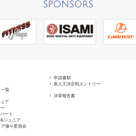
SPONSORS
アマ
申請書類
新人王決定戦エントリー
ス一覧
決算報告書
チュア
ナー
スパート
&ジュニア
ュア修斗委員会